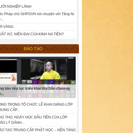
ƯỜI NGHIỆP LÀNH
ức Pháp chủ GHPGVN nói chuyện với Tăng Ni
:...
ỜI VÀNG
UẤT XỨ, NIÊN ĐẠI CỦA KINH NA TIÊN?
ĐÀO TẠO
ng báo tiếp tục triển khai lớp Dẫn chương
...
ONG TRỌNG TỔ CHỨC LỄ KHAI GIẢNG LỚP
RUNG CẤP...
HÚ THỌ: NGÀY HỌC ĐẦU TIÊN CỦA LỚP
IÁO LÝ DÀNH...
ÀO TẠO TRUNG CẤP PHẬT HỌC – NỀN TẢNG