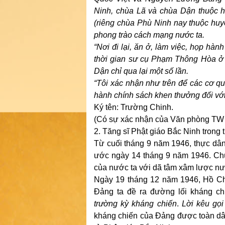
Ninh, chùa Lã và chùa Dận thuộc 
(riêng chùa Phù Ninh nay thuộc huy
phong trào cách mạng nước ta.
“Nơi đi lại, ăn ở, làm việc, họp hà
thời gian sư cụ Phạm Thông Hòa ở
Dận chỉ qua lại một số lần.
“Tôi xác nhận như trên để các cơ q
hành chính sách khen thưởng đối vớ
Ký tên: Trường Chinh.
(Có sự xác nhận của Văn phòng TW 
2. Tăng sĩ Phật giáo Bắc Ninh trong
Từ cuối tháng 9 năm 1946, thực dân
ước ngày 14 tháng 9 năm 1946. Ch
của nước ta với dã tâm xâm lược nư
Ngày 19 tháng 12 năm 1946, Hồ Ch
Đảng ta đề ra đường lối kháng ch
trường kỳ kháng chiến
.
Lời kêu gọ
kháng chiến của Đảng được toàn dân