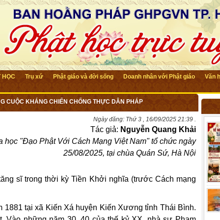
T HỌC
Trụ xứ
Phật giáo và đời sống
Doanh nhân với Phật giáo
Văn 
ÔNG CUỘC KHÁNG CHIẾN CHỐNG THỰC DÂN PHÁP
Ngày đăng:
Thứ 3 , 16/09/2025 21:39 .
Tác giả:
Nguyễn Quang Khải
oa học "Đạo Phật Với Cách Mạng Việt Nam" tổ chức ngày
25/08/2025, tại chùa Quán Sứ, Hà Nội
ăng sĩ trong thời kỳ Tiền Khởi nghĩa (trước Cách mạng
m 1881 tại xã Kiến Xá huyện Kiến Xương tỉnh Thái Bình.
hật. Vào những năm 30, 40 của thế kỷ XX, nhà sư Phạm