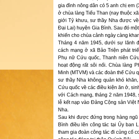
gia đình nông dân có 5 anh chị em (3
ở chùa làng Tiểu Than (nay thuộc x
giới Tỷ khưu, sư thầy Nha được về 
Đại Lai) huyện Gia Bình. Sau đó một t
khiến cho chùa cảnh ngày càng khang
Tháng 4 năm 1945, dưới sự lãnh đạ
cách mạng ở xã Bảo Triện phát tr
Phụ nữ Cứu quốc, Thanh niên Cứu q
hoạt động rất sôi nổi. Chùa làng 
Minh (MTVM) và các đoàn thể Cứu quốc
sư thầy Nha không quản khó khăn, t
Cứu quốc về các điều kiện ăn ở, sinh
với Cách mạng, tháng 2 năm 1948, 
lễ kết nạp vào Đảng Cộng sản Việt
Nha.
Sau khi được đứng trong hàng ngũ
Bình điều lên công tác tại Ủy ban 
tham gia đoàn công tác đi củng cố 