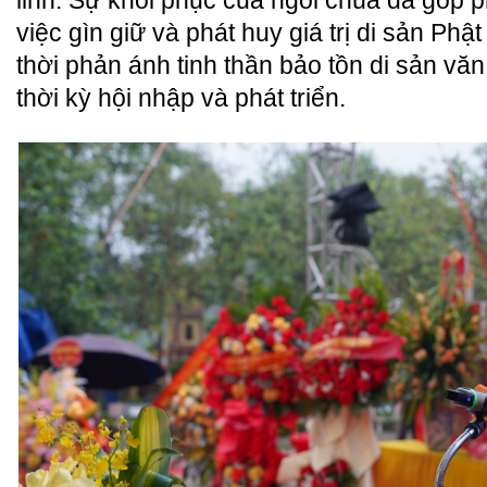
linh.
Sự khôi phục của ngôi chùa đã góp p
việc gìn giữ và phát huy giá trị di sản Phậ
thời phản ánh tinh thần bảo tồn di sản văn
thời kỳ hội nhập và phát triển.