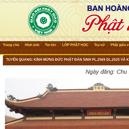
Trang chủ
Hình ảnh
Tin tức
LỚP PHẬT HỌC
Trụ xứ
Phật giáo 
TUYÊN QUANG: KÍNH MỪNG ĐỨC PHẬT ĐẢN SINH PL.2569 DL.2025 VÀ
Ngày đăng:
Chu 