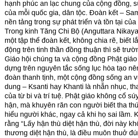
hạnh phúc an lạc chung của cộng đồng, s
của mỗi quốc gia, dân tộc. Đoàn kết – 
nền tảng trong sự phát triển và tồn tại củ
Trong kinh Tăng Chi Bộ (Anguttara Nikaya
một tập thể đoàn kết, không chia rẽ, biết 
động trên tinh thần đồng thuận thì sẽ trườ
Giáo hội chúng ta và cộng đồng Phật giáo
dựng trên nguyên tắc sống lục hòa tạo nên
đoàn thanh tịnh, một cộng đồng sống an 
dung – Ksanti hay Khanti là nhẫn nhục, tha
của từ bi và trí tuệ. Phật giáo không cổ s
hận, mà khuyên răn con người biết tha th
hiểu người khác, ngay cả khi họ sai lầm. 
rằng “Lấy hận thù diệt hận thù, đời này kh
thương diệt hận thù, là điều muôn thuở đú