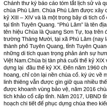
Chánh thư ký báo cáo tóm tắt lịch sử và q
chùa Phú Lâm.
Chùa Phú Lâm được xây d
kỷ XIII – XIV và là một trong bảy di tích cổ
tại tỉnh Tuyên Quang. “Phú Lâm” là tên đị
tên hiệu Chùa là Quang Sơn Tự, toạ trên 
trường Tháng Mười, tại xã Phú Lâm (nay
thành phố Tuyên Quang, tỉnh Tuyên Quang
những di tích quan trọng phản ánh sự hưn
Việt Nam.Chùa bị tàn phá cuối thế kỷ XIX
dựng lại đầu thế kỷ XX. Đến năm 1960 chù
hoang, chỉ còn lại nền chùa cổ. ký ức về 
linh thiêng vẫn được gìn giữ qua nhiều t
được khoanh vùng bảo vệ, năm 2016 chù
tích khảo cổ cấp tỉnh. Năm 2017, UBND tỉ
hoạch chi tiết để phục dựng chùa theo kiến