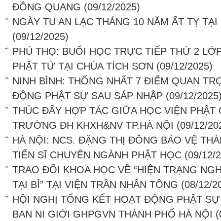
ĐÔNG QUANG
(09/12/2025)
NGÀY TU AN LẠC THÁNG 10 NĂM ẤT TỴ TẠ
(09/12/2025)
PHÚ THỌ: BUỔI HỌC TRỰC TIẾP THỨ 2 LỚ
PHẬT TỬ TẠI CHÙA TÍCH SƠN
(09/12/2025)
NINH BÌNH: THỐNG NHẤT 7 ĐIỂM QUAN T
ĐỘNG PHẬT SỰ SAU SÁP NHẬP
(09/12/2025
THÚC ĐẨY HỢP TÁC GIỮA HỌC VIỆN PHẬT 
TRƯỜNG ĐH KHXH&NV TP.HÀ NỘI
(09/12/20
HÀ NỘI: NCS. ĐẶNG THỊ ĐÔNG BẢO VỆ TH
TIẾN SĨ CHUYÊN NGÀNH PHẬT HỌC
(09/12/
TRAO ĐỔI KHOA HỌC VỀ “HIỆN TRẠNG NG
TẠI BỈ” TẠI VIỆN TRẦN NHÂN TÔNG
(08/12/2
HỘI NGHỊ TỔNG KẾT HOẠT ĐỘNG PHẬT SỰ
BAN NI GIỚI GHPGVN THÀNH PHỐ HÀ NỘI
(