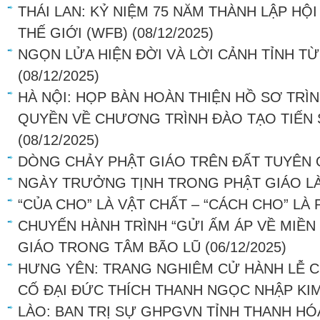
THÁI LAN: KỶ NIỆM 75 NĂM THÀNH LẬP HỘ
THẾ GIỚI (WFB)
(08/12/2025)
NGỌN LỬA HIỆN ĐỜI VÀ LỜI CẢNH TỈNH TỪ
(08/12/2025)
HÀ NỘI: HỌP BÀN HOÀN THIỆN HỒ SƠ TRÌ
QUYỀN VỀ CHƯƠNG TRÌNH ĐÀO TẠO TIẾN 
(08/12/2025)
DÒNG CHẢY PHẬT GIÁO TRÊN ĐẤT TUYÊN
NGÀY TRƯỞNG TỊNH TRONG PHẬT GIÁO LÀ
“CỦA CHO” LÀ VẬT CHẤT – “CÁCH CHO” LÀ
CHUYẾN HÀNH TRÌNH “GỬI ẤM ÁP VỀ MIỀN
GIÁO TRONG TÂM BÃO LŨ
(06/12/2025)
HƯNG YÊN: TRANG NGHIÊM CỬ HÀNH LỄ 
CỐ ĐẠI ĐỨC THÍCH THANH NGỌC NHẬP KI
LÀO: BAN TRỊ SỰ GHPGVN TỈNH THANH H