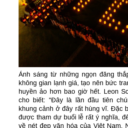
Ánh sáng từ những ngọn đăng thắp
không gian lạnh giá, tạo nên bức tra
huyền ảo hơn bao giờ hết. Leon S
cho biết: "Đây là lần đầu tiên ch
khung cảnh ở đây rất hùng vĩ. Đặc b
được tham dự buổi lễ rất ý nghĩa, đ
về nét đẹp văn hóa của Việt Nam. N