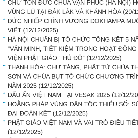
CHƯ TÔN ĐỨC CHÙA VẠN PHÚC (HÀ NỘI) 
VÙNG LŨ TẠI ĐẮK LẮK VÀ KHÁNH HÒA
(20/1
ĐỨC NHIẾP CHÍNH VƯƠNG DOKHAMPA MUỐ
VIỆT
(12/12/2025)
HÀ NỘI CHUẨN BỊ TỔ CHỨC TỔNG KẾT 5 
“VĂN MINH, TIẾT KIỆM TRONG HOẠT ĐỘNG
VIỆN PHẬT GIÁO THỦ ĐÔ”
(12/12/2025)
THANH HÓA: CHƯ TĂNG, PHẬT TỬ CHÙA T
SƠN VÀ CHÙA BỤT TỔ CHỨC CHƯƠNG TRÌN
NĂM 2025
(12/12/2025)
DẤU ẤN VIỆT NAM TẠI VESAK 2025
(12/12/2
HOẰNG PHÁP VÙNG DÂN TỘC THIỂU SỐ: S
ĐẠI ĐOÀN KẾT
(12/12/2025)
PHẬT GIÁO VIỆT NAM VÀ VAI TRÒ ĐIỀU TI
(12/12/2025)