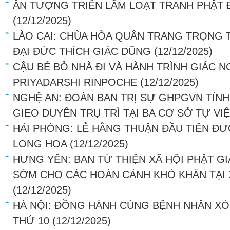
ẤN TƯỢNG TRIỂN LÃM LOẠT TRANH PHẬT 
(12/12/2025)
LÀO CAI: CHÙA HÒA QUÂN TRANG TRỌNG 
ĐẠI ĐỨC THÍCH GIÁC DŨNG
(12/12/2025)
CẬU BÉ BỎ NHÀ ĐI VÀ HÀNH TRÌNH GIÁC 
PRIYADARSHI RINPOCHE
(12/12/2025)
NGHỆ AN: ĐOÀN BAN TRỊ SỰ GHPGVN TỈNH
GIEO DUYÊN TRỤ TRÌ TẠI BA CƠ SỞ TỰ VI
HẢI PHÒNG: LỄ HẰNG THUẬN ĐẦU TIÊN ĐƯ
LONG HOA
(12/12/2025)
HƯNG YÊN: BAN TỪ THIỆN XÃ HỘI PHẬT G
SỚM CHO CÁC HOÀN CẢNH KHÓ KHĂN TẠI 
(12/12/2025)
HÀ NỘI: ĐỒNG HÀNH CÙNG BỆNH NHÂN XÓ
THỨ 10
(12/12/2025)