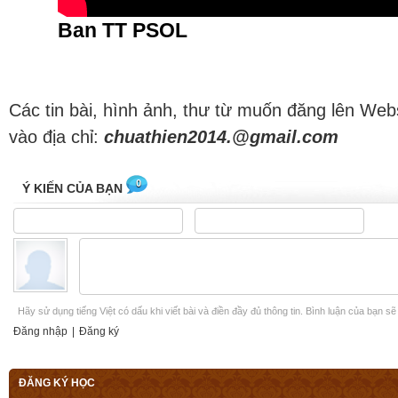
Ban TT PSOL
Các tin bài, hình ảnh, thư từ muốn đăng lên Web
vào địa chỉ:
chuathien2014.@gmail.com
0
Ý KIẾN CỦA BẠN
Hãy sử dụng tiếng Việt có dấu khi viết bài và điền đầy đủ thông tin. Bình luận của bạn s
Đăng nhập
|
Đăng ký
ĐĂNG KÝ HỌC