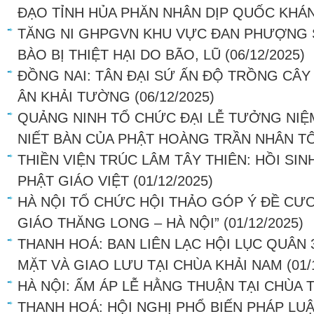
ĐẠO TỈNH HỦA PHĂN NHÂN DỊP QUỐC KHÁ
TĂNG NI GHPGVN KHU VỰC ĐAN PHƯỢNG 
BÀO BỊ THIỆT HẠI DO BÃO, LŨ
(06/12/2025)
ĐỒNG NAI: TÂN ĐẠI SỨ ẤN ĐỘ TRỒNG CÂY
ÂN KHẢI TƯỜNG
(06/12/2025)
QUẢNG NINH TỔ CHỨC ĐẠI LỄ TƯỞNG NIỆ
NIẾT BÀN CỦA PHẬT HOÀNG TRẦN NHÂN T
THIỀN VIỆN TRÚC LÂM TÂY THIÊN: HỒI SI
PHẬT GIÁO VIỆT
(01/12/2025)
HÀ NỘI TỔ CHỨC HỘI THẢO GÓP Ý ĐỀ CƯƠ
GIÁO THĂNG LONG – HÀ NỘI”
(01/12/2025)
THANH HOÁ: BAN LIÊN LẠC HỘI LỤC QUÂN
MẶT VÀ GIAO LƯU TẠI CHÙA KHẢI NAM
(01/
HÀ NỘI: ẤM ÁP LỄ HẰNG THUẬN TẠI CHÙA
THANH HOÁ: HỘI NGHỊ PHỔ BIẾN PHÁP LU