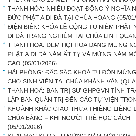
THANH HÓA: NHIỀU ĐOẠT ĐỘNG Ý NGHĨA 
ĐỨC PHẬT A DI ĐÀ TẠI CHÙA HOÀNG
(05/01
ĐIỆN BIÊN: KHÓA LỄ CỘNG TU NIỆM PHẬ
DI ĐÀ TRANG NGHIÊM TẠI CHÙA LINH QUA
THANH HÓA: ĐÊM HỘI HOA ĐĂNG MỪNG N
PHẬT A DI ĐÀ NĂM ẤT TỴ VÀ MỪNG NĂM MỚ
CAO
(05/01/2026)
HẢI PHÒNG: ĐẶC SẮC KHOÁ TU ĐÓN MỪNG
CHO SINH VIÊN TẠI CHÙA KHÁNH VÂN (QU
THANH HOÁ: BAN TRỊ SỰ GHPGVN TỈNH T
LẬP BAN QUẢN TRỊ ĐẾN CÁC TỰ VIỆN TRO
KHOẢNH KHẮC GIAO THỪA THIÊNG LIÊNG D
CHÙA BẰNG – KHI NGƯỜI TRẺ HỌC CÁCH T
(05/01/2026)