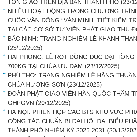
TÔN GIÁO TRÊN ĐỊA BÀN THÀNH PHỐ
(23/1
NHIỀU HOẠT ĐỘNG TRONG CHƯƠNG TRÌNH
CUỘC VẬN ĐỘNG “VĂN MINH, TIẾT KIỆM 
TẠI CÁC CƠ SỞ TỰ VIỆN PHẬT GIÁO THỦ 
BẮC NINH: TRANG NGHIÊM LỄ KHÁNH THÀ
(23/12/2025)
HẢI PHÒNG: LỄ RÓT ĐỒNG ĐÚC ĐẠI HỒN
700KG TẠI CHÙA ƯU ĐÀM
(23/12/2025)
PHÚ THỌ: TRANG NGHIÊM LỄ HẰNG THUẬN 
CHÙA HƯƠNG SƠN
(23/12/2025)
ĐOÀN PHẬT GIÁO VIÊN HÀN QUỐC THĂM 
GHPGVN
(20/12/2025)
HÀ NỘI: PHIÊN HỌP CÁC BTS KHU VỰC PHÍ
CÔNG TÁC CHUẨN BỊ ĐẠI HỘI ĐẠI BIỂU PHẬ
THÀNH PHỐ NHIỆM KỲ 2026-2031
(20/12/202