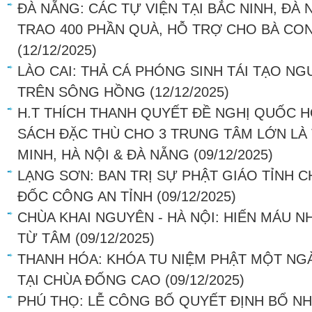
ĐÀ NẴNG: CÁC TỰ VIỆN TẠI BẮC NINH, ĐÀ
TRAO 400 PHẦN QUÀ, HỖ TRỢ CHO BÀ CO
(12/12/2025)
LÀO CAI: THẢ CÁ PHÓNG SINH TÁI TẠO NG
TRÊN SÔNG HỒNG
(12/12/2025)
H.T THÍCH THANH QUYẾT ĐỀ NGHỊ QUỐC H
SÁCH ĐẶC THÙ CHO 3 TRUNG TÂM LỚN LÀ
MINH, HÀ NỘI & ĐÀ NẴNG
(09/12/2025)
LẠNG SƠN: BAN TRỊ SỰ PHẬT GIÁO TỈNH 
ĐỐC CÔNG AN TỈNH
(09/12/2025)
CHÙA KHAI NGUYÊN - HÀ NỘI: HIẾN MÁU N
TỪ TÂM
(09/12/2025)
THANH HÓA: KHÓA TU NIỆM PHẬT MỘT NGÀ
TẠI CHÙA ĐỐNG CAO
(09/12/2025)
PHÚ THỌ: LỄ CÔNG BỐ QUYẾT ĐỊNH BỔ NH