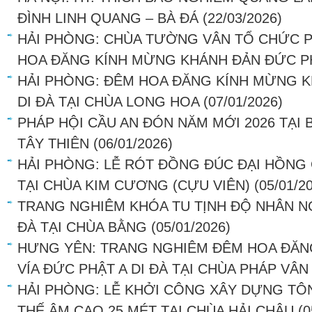
ĐÌNH LINH QUANG – BÀ ĐÁ
(22/03/2026)
HẢI PHÒNG: CHÙA TƯỜNG VÂN TỔ CHỨC P
HOA ĐĂNG KÍNH MỪNG KHÁNH ĐẢN ĐỨC PH
HẢI PHÒNG: ĐÊM HOA ĐĂNG KÍNH MỪNG K
DI ĐÀ TẠI CHÙA LONG HOA
(07/01/2026)
PHÁP HỘI CẦU AN ĐÓN NĂM MỚI 2026 TẠI
TÂY THIÊN
(06/01/2026)
HẢI PHÒNG: LỄ RÓT ĐỒNG ĐÚC ĐẠI HỒNG
TẠI CHÙA KIM CƯƠNG (CỰU VIÊN)
(05/01/2
TRANG NGHIÊM KHÓA TU TỊNH ĐỘ NHÂN NG
ĐÀ TẠI CHÙA BẰNG
(05/01/2026)
HƯNG YÊN: TRANG NGHIÊM ĐÊM HOA ĐĂN
VÍA ĐỨC PHẬT A DI ĐÀ TẠI CHÙA PHÁP VÂN
HẢI PHÒNG: LỄ KHỞI CÔNG XÂY DỰNG T
THẾ ÂM CAO 25 MÉT TẠI CHÙA HẢI CHÂU
(0