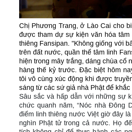
Chị Phương Trang, ở Lào Cai cho biế
được tham dự sự kiện văn hóa tâm li
thiêng Fansipan. "Không giống với bấ
trên đất nước, quần thể tâm linh Fa
hiện trong mây trắng, dáng chùa cổ 
hàng thế kỷ trước. Đặc biệt hôm nay
tôi vô cùng xúc động khi được truyề
sáng từ các sứ giả nhà Phật để khắc 
Sâu sắc và hấp dẫn với những sự k
chức quanh năm, “Nóc nhà Đông D
điểm linh thiêng nước Việt giờ đây l
nghìn Phật tử trong cả nước. Họ đ
tích không chỉ để thực hành các ngh