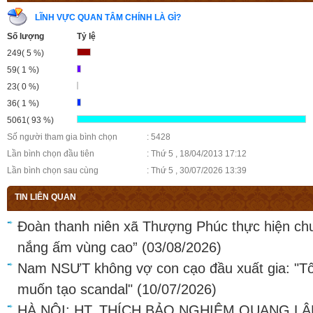
LĨNH VỰC QUAN TÂM CHÍNH LÀ GÌ?
Số lượng
Tỷ lệ
249( 5 %)
59( 1 %)
23( 0 %)
36( 1 %)
5061( 93 %)
Số người tham gia bình chọn
: 5428
Lần bình chọn đầu tiên
: Thứ 5 , 18/04/2013 17:12
Lần bình chọn sau cùng
: Thứ 5 , 30/07/2026 13:39
TIN LIÊN QUAN
Đoàn thanh niên xã Thượng Phúc thực hiện ch
nắng ấm vùng cao”
(03/08/2026)
Nam NSƯT không vợ con cạo đầu xuất gia: "Tô
muốn tạo scandal"
(10/07/2026)
HÀ NỘI: HT. THÍCH BẢO NGHIÊM QUANG LÂ