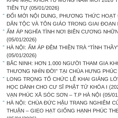
KHAI MẠC KHÓA TU MỪNG NĂM MỚI 2026 T
TIÊN TỰ
(05/01/2026)
ĐỔI MỚI NỘI DUNG, PHƯƠNG THỨC HOẠT
DÂN TỘC VÀ TÔN GIÁO TRONG GIAI ĐOẠN
ẤM ÁP NGHĨA TÌNH NƠI BIÊN CƯƠNG NHỮ
(05/01/2026)
HÀ NỘI: ẤM ÁP ĐÊM THIỀN TRÀ “TÌNH THẦY
(05/01/2026)
BẮC NINH: HƠN 1.000 NGƯỜI THAM GIA KH
THƯƠNG NHÌN ĐỜI” TẠI CHÙA HƯNG PHÚC
LONG TRỌNG TỔ CHỨC LỄ KHAI GIẢNG LỚ
HỌC DÀNH CHO CƯ SĨ PHẬT TỬ KHÓA I (202
VẠN PHÚC XÃ SÓC SƠN – T.P HÀ NỘI
(05/01
HÀ NỘI: CHÙA ĐỨC HẬU TRANG NGHIÊM C
THUẬN – GIEO HẠT GIỐNG HẠNH PHÚC THE