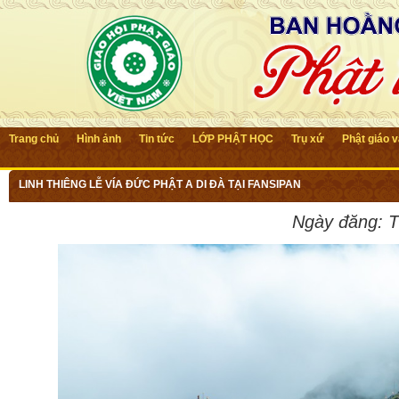
Trang chủ
Hình ảnh
Tin tức
LỚP PHẬT HỌC
Trụ xứ
Phật giáo 
LINH THIÊNG LỄ VÍA ĐỨC PHẬT A DI ĐÀ TẠI FANSIPAN
Ngày đăng:
T