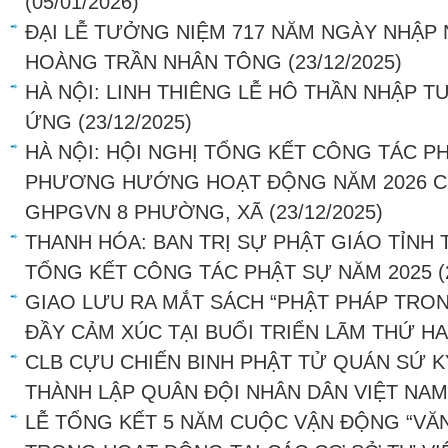
(05/01/2026)
ĐẠI LỄ TƯỞNG NIỆM 717 NĂM NGÀY NHẬP 
HOÀNG TRẦN NHÂN TÔNG
(23/12/2025)
HÀ NỘI: LINH THIÊNG LỄ HÔ THẦN NHẬP T
ỨNG
(23/12/2025)
HÀ NỘI: HỘI NGHỊ TỔNG KẾT CÔNG TÁC P
PHƯƠNG HƯỚNG HOẠT ĐỘNG NĂM 2026 CỦ
GHPGVN 8 PHƯỜNG, XÃ
(23/12/2025)
THANH HÓA: BAN TRỊ SỰ PHẬT GIÁO TỈNH
TỔNG KẾT CÔNG TÁC PHẬT SỰ NĂM 2025
(
GIAO LƯU RA MẮT SÁCH “PHẬT PHÁP TRO
ĐẦY CẢM XÚC TẠI BUỔI TRIỂN LÃM THỨ HA
CLB CỰU CHIẾN BINH PHẬT TỬ QUÁN SỨ K
THÀNH LẬP QUÂN ĐỘI NHÂN DÂN VIỆT NAM
LỄ TỔNG KẾT 5 NĂM CUỘC VẬN ĐỘNG “VĂN