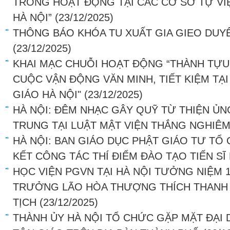
TRONG HOẠT ĐỘNG TẠI CÁC CƠ SỞ TỰ VI
HÀ NỘI”
(23/12/2025)
THÔNG BÁO KHÓA TU XUẤT GIA GIEO DUY
(23/12/2025)
KHAI MẠC CHUỖI HOẠT ĐỘNG “THÀNH TỰU 
CUỘC VẬN ĐỘNG VĂN MINH, TIẾT KIỆM TẠI
GIÁO HÀ NỘI"
(23/12/2025)
HÀ NỘI: ĐÊM NHẠC GÂY QUỸ TỪ THIỆN Ủ
TRUNG TẠI LUẬT MẬT VIỆN THẮNG NGHIÊ
HÀ NỘI: BAN GIÁO DỤC PHẬT GIÁO TƯ TỔ
KẾT CÔNG TÁC THÍ ĐIỂM ĐÀO TẠO TIẾN SĨ
HỌC VIỆN PGVN TẠI HÀ NỘI TƯỞNG NIỆM 
TRƯỞNG LÃO HÒA THƯỢNG THÍCH THANH TỨ
TỊCH
(23/12/2025)
THÀNH ỦY HÀ NỘI TỔ CHỨC GẶP MẶT ĐẠI 