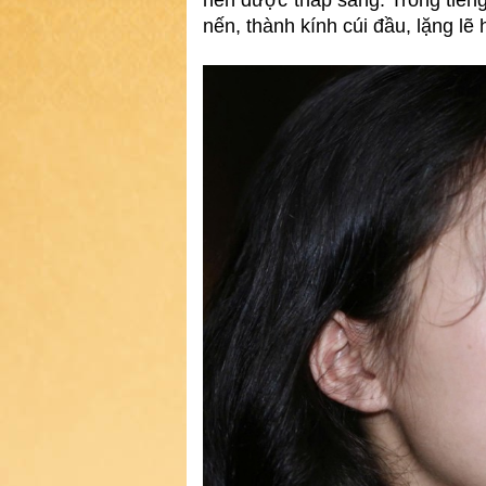
nến được thắp sáng. Trong tiếng
nến, thành kính cúi đầu, lặng l