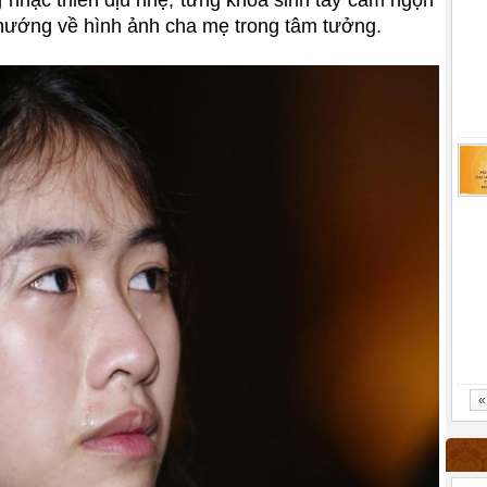
 nhạc thiền dịu nhẹ, từng khóa sinh tay cầm ngọn
ẽ hướng về hình ảnh cha mẹ trong tâm tưởng.
«