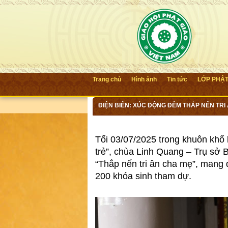
Trang chủ
Hình ảnh
Tin tức
LỚP PHẬ
ĐIỆN BIÊN: XÚC ĐỘNG ĐÊM THẮP NẾN TRI
Tối 03/07/2025 trong khuôn khổ 
trẻ”, chùa Linh Quang – Trụ sở
“Thắp nến tri ân cha mẹ”, mang 
200 khóa sinh tham dự.