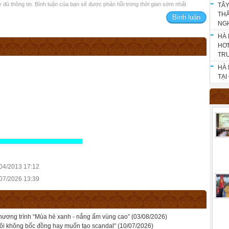
ầy đủ thông tin. Bình luận của bạn sẽ được phản hồi trong thời gian sớm nhất
TÂY
THẮ
NG
HÀ 
HƠN
TR
HÀ 
TẠI
/04/2013 17:12
/07/2026 13:39
hương trình “Mùa hè xanh - nắng ấm vùng cao”
(03/08/2026)
ôi không bốc đồng hay muốn tạo scandal"
(10/07/2026)