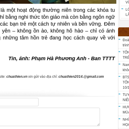
V
 là một hoạt động thường niên trong các khóa tu
L
LÂ
ỉ bằng nghi thức tôn giáo mà còn bằng ngôn ngữ
 các bạn trẻ một cách tự nhiên và bền vững. Đêm
g yên – không ồn ào, không hô hào – chỉ có ánh
ng những tâm hồn trẻ đang học cách quay về với
Đoà
trì
TỔN
Tin, ảnh: Phạm Hà Phương Anh - Ban TTTT
TRẺ
Nam
khô
ite:
chuathien.vn
xin gửi vào địa chỉ:
chuathien2014.@gmail.com
BTS
TỔ
10/
TU
NIÊ
HƯỚ
MÙ
NHỮ
HỌA