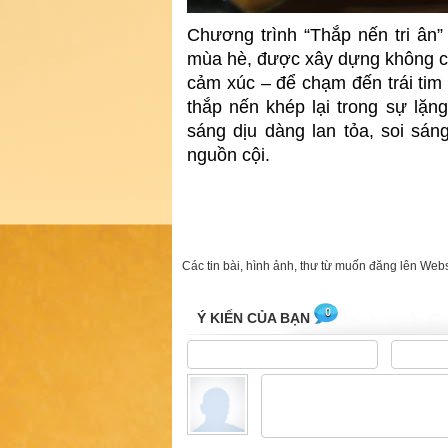
Chương trình “Thắp nến tri ân”
mùa hè, được xây dựng không ch
cảm xúc – để chạm đến trái tim
thắp nến khép lại trong sự lặn
sáng dịu dàng lan tỏa, soi sá
nguồn cội.
Các tin bài, hình ảnh, thư từ muốn đăng lên Webs
0
Ý KIẾN CỦA BẠN