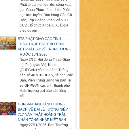
Phật tử trải nghiệm đời sống xuất
gia, Chùa Phúc Lâm – Lớp Phật
học trực tuyến, Đạo tràng Cấp Cô
Độc, Lớp Hoằng Pháp Viên ĐT
CCĐ.. tổ chức Khóa tu Xuất gia
gieo duyên
BTS PHẬT GIÁO CÁC TỈNH
THÀNH NỘP BÁO CÁO TỔNG
KẾT PHẬT SỰ VỀ TRUNG ƯƠNG
TRƯỚC 10/1/2026
Ngày 2/12, Hội đồng Trị sự Giáo
hội Phật giáo Việt Nam
(GHPGVN) đã ban hành Thông
báo số 467/TB-HĐTS, đề nghị các
Ban, Viện Trung ương và Ban Trị
sự GHPGVN các tỉnh, thành phố
khẩn trương gửi báo cáo tổng
kết...
GHPGVN BAN HÀNH THÔNG
BẠCH VỀ ĐẠI LỄ TƯỞNG NIỆM
717 NĂM PHẬT HOÀNG TRẦN
NHÂN TÔNG NHẬP NIẾT BÀN
Ngày 27/11/2025, Ban Thường