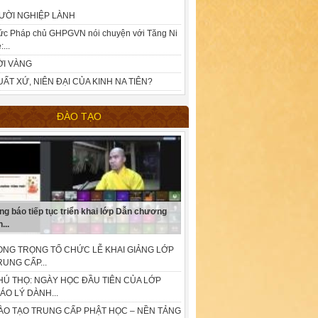
ƯỜI NGHIỆP LÀNH
ức Pháp chủ GHPGVN nói chuyện với Tăng Ni
:...
ỜI VÀNG
UẤT XỨ, NIÊN ĐẠI CỦA KINH NA TIÊN?
ĐÀO TẠO
ng báo tiếp tục triển khai lớp Dẫn chương
...
ONG TRỌNG TỔ CHỨC LỄ KHAI GIẢNG LỚP
RUNG CẤP...
HÚ THỌ: NGÀY HỌC ĐẦU TIÊN CỦA LỚP
IÁO LÝ DÀNH...
ÀO TẠO TRUNG CẤP PHẬT HỌC – NỀN TẢNG