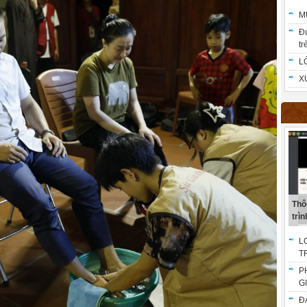
M
Đ
trẻ
L
X
Thô
trình
L
T
P
G
Đ