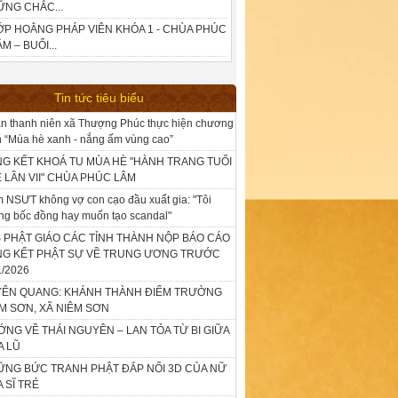
ỮNG CHẮC...
ỚP HOẰNG PHÁP VIÊN KHÓA 1 - CHÙA PHÚC
M – BUỔI...
Tin tức tiêu biểu
n thanh niên xã Thượng Phúc thực hiện chương
nh “Mùa hè xanh - nắng ấm vùng cao”
G KẾT KHOÁ TU MÙA HÈ "HÀNH TRANG TUỔI
 LẦN VII" CHÙA PHÚC LÂM
 NSƯT không vợ con cạo đầu xuất gia: "Tôi
ng bốc đồng hay muốn tạo scandal"
 PHẬT GIÁO CÁC TỈNH THÀNH NỘP BÁO CÁO
NG KẾT PHẬT SỰ VỀ TRUNG ƯƠNG TRƯỚC
1/2026
YÊN QUANG: KHÁNH THÀNH ĐIỂM TRƯỜNG
M SƠN, XÃ NIÊM SƠN
NG VỀ THÁI NGUYÊN – LAN TỎA TỪ BI GIỮA
A LŨ
NG BỨC TRANH PHẬT ĐẮP NỔI 3D CỦA NỮ
 SĨ TRẺ