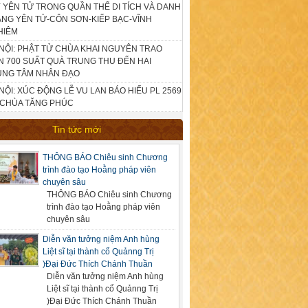
 YÊN TỬ TRONG QUẦN THỂ DI TÍCH VÀ DANH
NG YÊN TỬ-CÔN SƠN-KIẾP BẠC-VĨNH
HIÊM
NỘI: PHẬT TỬ CHÙA KHAI NGUYÊN TRAO
 700 SUẤT QUÀ TRUNG THU ĐẾN HAI
UNG TÂM NHÂN ĐẠO
NỘI: XÚC ĐỘNG LỄ VU LAN BÁO HIẾU PL 2569
 CHÙA TĂNG PHÚC
Tin tức mới
THÔNG BÁO Chiêu sinh Chương
trình đào tạo Hoằng pháp viên
chuyên sâu
THÔNG BÁO Chiêu sinh Chương
trình đào tạo Hoằng pháp viên
chuyên sâu
Diễn văn tưởng niệm Anh hùng
Liệt sĩ tại thành cổ Quảnng Trị
)Đại Đức Thích Chánh Thuần
Diễn văn tưởng niệm Anh hùng
Liệt sĩ tại thành cổ Quảnng Trị
)Đại Đức Thích Chánh Thuần