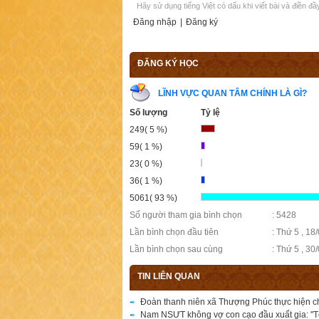
Hãy sử dụng tiếng Việt có dấu khi viết bài và điền đ
Đăng nhập
|
Đăng ký
ĐĂNG KÝ HỌC
LĨNH VỰC QUAN TÂM CHÍNH LÀ GÌ?
Số lượng
Tỷ lệ
249( 5 %)
59( 1 %)
23( 0 %)
36( 1 %)
5061( 93 %)
Số người tham gia bình chọn
: 5428
Lần bình chọn đầu tiên
: Thứ 5 , 18
Lần bình chọn sau cùng
: Thứ 5 , 30
TIN LIÊN QUAN
Đoàn thanh niên xã Thượng Phúc thực hiện c
Nam NSƯT không vợ con cạo đầu xuất gia: "T