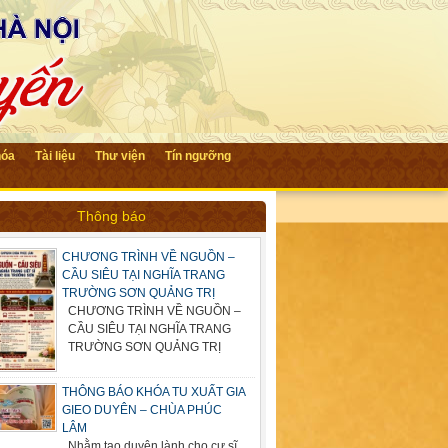
hóa
Tài liệu
Thư viện
Tín ngưỡng
Thông báo
CHƯƠNG TRÌNH VỀ NGUỒN –
CẦU SIÊU TẠI NGHĨA TRANG
TRƯỜNG SƠN QUẢNG TRỊ
CHƯƠNG TRÌNH VỀ NGUỒN –
CẦU SIÊU TẠI NGHĨA TRANG
TRƯỜNG SƠN QUẢNG TRỊ
THÔNG BÁO KHÓA TU XUẤT GIA
GIEO DUYÊN – CHÙA PHÚC
LÂM
Nhằm tạo duyên lành cho cư sĩ