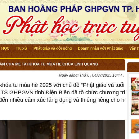
T HỌC
Trụ xứ
Phật giáo và đời sống
Doanh nhân với Phật giáo
Văn 
 ÂN CHA MẸ TẠI KHÓA TU MÙA HÈ CHÙA LINH QUANG
Ngày đăng:
Thứ 6 , 04/07/2025 16:44 .
khóa tu mùa hè 2025 với chủ đề “Phật giáo và tuổi
 BTS GHPGVN tỉnh Điện Biên đã tổ chức chương trình
đến nhiều cảm xúc lắng đọng và thiêng liêng cho hơn