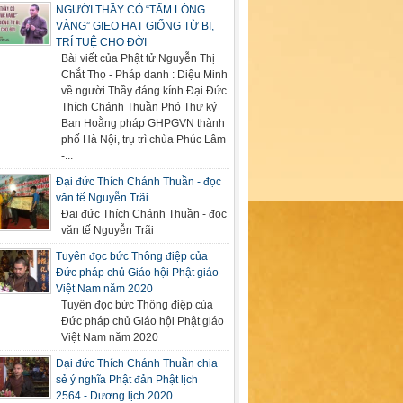
NGƯỜI THẦY CÓ “TẤM LÒNG
VÀNG” GIEO HẠT GIỐNG TỪ BI,
TRÍ TUỆ CHO ĐỜI
Bài viết của Phật tử Nguyễn Thị
Chắt Thọ - Pháp danh : Diệu Minh
về người Thầy đáng kính Đại Đức
Thích Chánh Thuần Phó Thư ký
Ban Hoằng pháp GHPGVN thành
phố Hà Nội, trụ trì chùa Phúc Lâm
-...
Đại đức Thích Chánh Thuần - đọc
văn tế Nguyễn Trãi
Đại đức Thích Chánh Thuần - đọc
văn tế Nguyễn Trãi
Tuyên đọc bức Thông điệp của
Đức pháp chủ Giáo hội Phật giáo
Việt Nam năm 2020
Tuyên đọc bức Thông điệp của
Đức pháp chủ Giáo hội Phật giáo
Việt Nam năm 2020
Đại đức Thích Chánh Thuần chia
sẻ ý nghĩa Phật đản Phật lịch
2564 - Dương lịch 2020