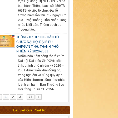
trực Hội đồng Trị sự GHPGVN đã
ban hành Thông bạch số 459/TB-
HĐTS về việc tổ chức Đại lễ
tưởng niệm lần thứ 717 ngày Đức
vua - Phật hoàng Trần Nhân Tông
nhập Niết bàn. Thông bạch do
Trưởng lão...
THÔNG TƯ HƯỚNG DẪN TỔ
CHỨC ĐẠI HỘI ĐẠI BIỂU
GHPGVN TỈNH, THÀNH PHỐ
NHIỆM KỲ 2026-2031
Nhằm bảo đảm công tác tổ chức
Đại hội Đại biểu GHPGVN cấp
tỉnh, thành phố nhiệm kỳ 2026 –
2031 được triển khai đồng bộ,
trang nghiêm và đúng quy định
của Hiến chương cũng như pháp
luật hiện hành, Ban Thường trực
Hội đồng Trị sự GHPGVN...
...
1
2
3
77
»
Bài viết của Phật tử