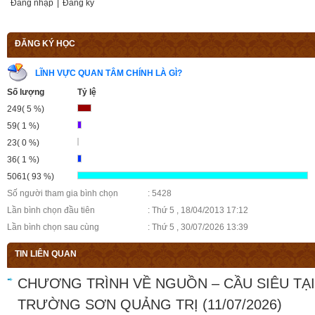
Đăng nhập
|
Đăng ký
ĐĂNG KÝ HỌC
LĨNH VỰC QUAN TÂM CHÍNH LÀ GÌ?
Số lượng
Tỷ lệ
249( 5 %)
59( 1 %)
23( 0 %)
36( 1 %)
5061( 93 %)
Số người tham gia bình chọn
: 5428
Lần bình chọn đầu tiên
: Thứ 5 , 18/04/2013 17:12
Lần bình chọn sau cùng
: Thứ 5 , 30/07/2026 13:39
TIN LIÊN QUAN
CHƯƠNG TRÌNH VỀ NGUỒN – CẦU SIÊU TẠ
TRƯỜNG SƠN QUẢNG TRỊ
(11/07/2026)