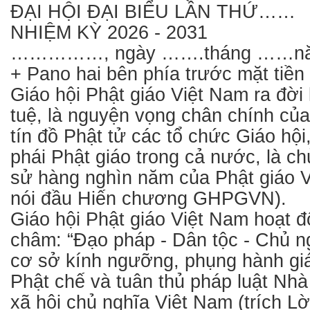
ĐẠI HỘI ĐẠI BIỂU LẦN THỨ……
NHIỆM KỲ 2026 - 2031
……………, ngày …….tháng ……nă
+ Pano hai bên phía trước mặt tiền 
Giáo hội Phật giáo Việt Nam ra đời l
tuệ, là nguyện vọng chân chính của
tín đồ Phật tử các tổ chức Giáo hội
phái Phật giáo trong cả nước, là ch
sử hàng nghìn năm của Phật giáo Vi
nói đầu Hiến chương GHPGVN).
Giáo hội Phật giáo Việt Nam hoạt 
châm: “Đạo pháp - Dân tộc - Chủ ng
cơ sở kính ngưỡng, phụng hành giáo
Phật chế và tuân thủ pháp luật Nh
xã hội chủ nghĩa Việt Nam (trích Lờ