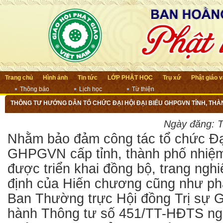
Trang chủ
Hình ảnh
Tin tức
LỚP PHẬT HỌC
Trụ xứ
Phật giáo 
Thông báo
Lịch học
Từ thiện
THÔNG TƯ HƯỚNG DẪN TỔ CHỨC ĐẠI HỘI ĐẠI BIỂU GHPGVN TỈNH, THÀN
Ngày đăng:
T
Nhằm bảo đảm công tác tổ chức Đại
GHPGVN cấp tỉnh, thành phố nhiệm
được triển khai đồng bộ, trang ngh
định của Hiến chương cũng như phá
Ban Thường trực Hội đồng Trị sự
hành Thông tư số 451/TT-HĐTS ng