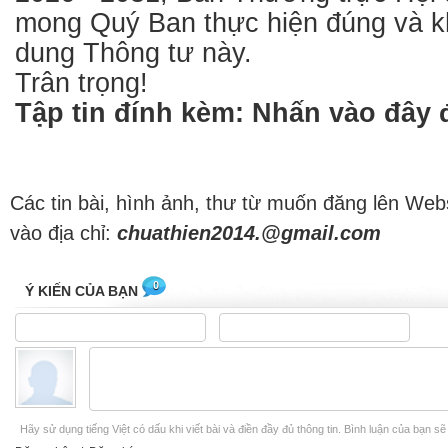
mong Quý Ban thực hiện đúng và k
dung Thông tư này.
Trân trọng!
Tập tin đính kèm:
Nhấn vào đây đ
Các tin bài, hình ảnh, thư từ muốn đăng lên Web
vào địa chỉ:
chuathien2014.@gmail.com
0
Ý KIẾN CỦA BẠN
Hãy sử dụng tiếng Việt có dấu khi viết bài và điền đầy đủ thông tin. Bình luận của bạn s