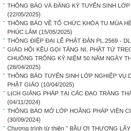
THÔNG BÁO VÀ ĐĂNG KÝ TUYỂN SINH LỚP
(22/05/2025)
THÔNG BÁO VỀ TỔ CHỨC KHÓA TU MÙA HÈ 
PHÚC LÂM
(15/05/2025)
THÔNG ĐIỆP ĐẠI LỄ PHẬT ĐẢN PL.2569 - DL
GIÁO HỘI KÊU GỌI TĂNG NI, PHẬT TỬ TR
CHUÔNG TRỐNG KỶ NIỆM 50 NĂM NGÀY T
(28/04/2025)
THÔNG BÁO TUYỂN SINH LỚP NGHIỆP VỤ
PHẬT GIÁO
(10/04/2025)
LỊCH GIẢNG PHÁP TẠI CÁC ĐẠO TRÀNG THÁ
(04/11/2024)
THÔNG BÁO MỞ LỚP HOẰNG PHÁP VIÊN C
(30/09/2024)
Chương trình từ thiện " BẦU ƠI THƯƠNG LẤ