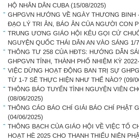
HỘ NHÂN DÂN CUBA
(15/08/2025)
GHPGVN HƯỚNG VỀ NGÀY THƯƠNG BINH - LI
ĐẠO LÝ TRI ÂN, BÁO ÂN CỦA NGƯỜI CON 
TRUNG ƯƠNG GIÁO HỘI KÊU GỌI CỬ CHU
NGUYỆN QUỐC THÁI DÂN AN VÀO SÁNG 1/7
THÔNG TƯ 258 CỦA HĐTS: HƯỚNG DẪN SÁ
GHPGVN TỈNH, THÀNH PHỐ NHIỆM KỲ 2022
VIỆC DỪNG HOẠT ĐỘNG BAN TRỊ SỰ GHP
TỪ 1-7 SẼ THỰC HIỆN NHƯ THẾ NÀO?
(09/0
THÔNG BÁO TUYỂN TÌNH NGUYỆN VIÊN CH
(08/06/2025)
THÔNG CÁO BÁO CHÍ GIẢI BÁO CHÍ PHẬT G
(04/06/2025)
THÔNG BẠCH CỦA GIÁO HỘI VỀ VIỆC TỔ C
HOẠT HÈ 2025 CHO THANH THIẾU NIÊN PH