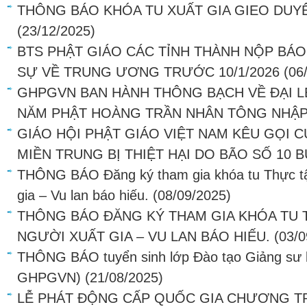
THÔNG BÁO KHÓA TU XUẤT GIA GIEO DUY
(23/12/2025)
BTS PHẬT GIÁO CÁC TỈNH THÀNH NỘP BÁ
SỰ VỀ TRUNG ƯƠNG TRƯỚC 10/1/2026
(06
GHPGVN BAN HÀNH THÔNG BẠCH VỀ ĐẠI L
NĂM PHẬT HOÀNG TRẦN NHÂN TÔNG NHẬP
GIÁO HỘI PHẬT GIÁO VIỆT NAM KÊU GỌI
MIỀN TRUNG BỊ THIỆT HẠI DO BÃO SỐ 10 
THÔNG BÁO Đăng ký tham gia khóa tu Thực tậ
gia – Vu lan báo hiếu.
(08/09/2025)
THÔNG BÁO ĐĂNG KÝ THAM GIA KHÓA TU 
NGƯỜI XUẤT GIA – VU LAN BÁO HIẾU.
(03/0
THÔNG BÁO tuyển sinh lớp Đào tạo Giảng sư
GHPGVN)
(21/08/2025)
LỄ PHÁT ĐỘNG CẤP QUỐC GIA CHƯƠNG T