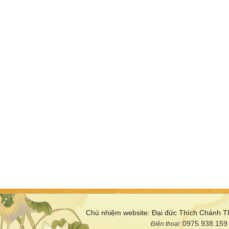
Chủ nhiệm website: Đại đức Thích Chánh T
0975.938.159
Điện thoại: