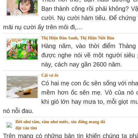
Bạn thành công rồi phải không? V
cười. Nụ cười hàm tiếu. Để chứng 
mãi nụ cười ấy trên môi đi,...
Thị Hiện Đản Sanh, Thị Hiện Niết Bàn
Hàng năm, vào thời điểm Tháng T
được nghe nói về một người siêu 
này, cách nay gần 2600 năm.
Cái vỏ ốc
Có hai mẹ con ốc sên sống với nha
mềm hơn ốc sên mẹ. Vỏ của nó 
khi gió lớn hay mưa to, mỗi giọt mư
nó nỗi đau.
Đời như tâm, tâm như nước, xin đừng mang đá
đặt vào tim
Trên mạng có những bản tin khiến chúng ta phả