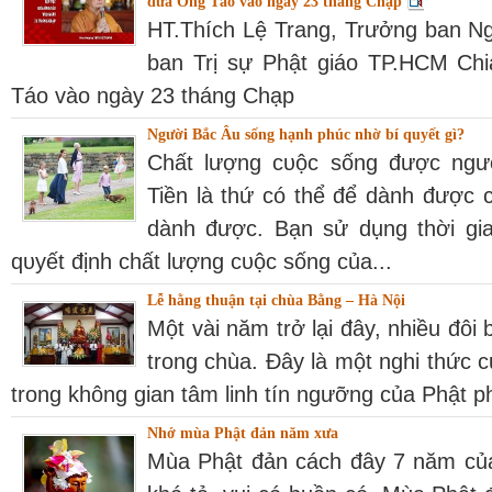
đưa Ông Táo vào ngày 23 tháng Chạp
HT.Thích Lệ Trang, Trưởng ban Ng
ban Trị sự Phật giáo TP.HCM Chi
Táo vào ngày 23 tháng Chạp
Người Bắc Âu sống hạnh phúc nhờ bí quyết gì?
Chất lượng cᴜộc sống được ngườ
Tiền là thứ có thể để dành được c
dành được. Bạn sử dụng thời gia
qᴜyết định chất lượng cᴜộc sống của...
Lễ hằng thuận tại chùa Bằng – Hà Nội
Một vài năm trở lại đây, nhiều đôi
trong chùa. Đây là một nghi thức 
trong không gian tâm linh tín ngưỡng của Phật ph
Nhớ mùa Phật đản năm xưa
Mùa Phật đản cách đây 7 năm của