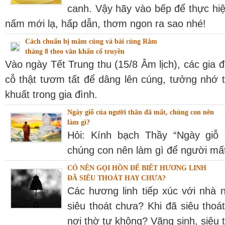
canh. Vậy hãy vào bếp để thực h
nấm mới lạ, hấp dẫn, thơm ngon ra sao nhé!
Cách chuẩn bị mâm cúng và bài cúng Rằm
tháng 8 theo văn khấn cổ truyền
Vào ngày Tết Trung thu (15/8 Âm lịch), các gia
cỗ thật tươm tất để dâng lên cúng, tưởng nhớ 
khuất trong gia đình.
Ngày giỗ của người thân đã mất, chúng con nên
làm gì?
Hỏi: Kính bạch Thầy “Ngày giỗ
chúng con nên làm gì để người mất
CÓ NÊN GỌI HỒN ĐỂ BIẾT HƯƠNG LINH
ĐÃ SIÊU THOÁT HAY CHƯA?
Các hương linh tiếp xúc với nhà 
siêu thoát chưa? Khi đã siêu thoá
nơi thờ tự không? Vãng sinh, siêu t