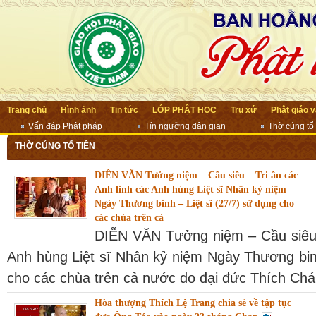
Trang chủ
Hình ảnh
Tin tức
LỚP PHẬT HỌC
Trụ xứ
Phật giáo 
Vấn đáp Phật pháp
Tín ngưỡng dân gian
Thờ cúng tổ 
THỜ CÚNG TỔ TIÊN
DIỄN VĂN Tưởng niệm – Cầu siêu – Tri ân các
Anh linh các Anh hùng Liệt sĩ Nhân kỷ niệm
Ngày Thương binh – Liệt sĩ (27/7) sử dụng cho
các chùa trên cả
DIỄN VĂN Tưởng niệm – Cầu siêu –
Anh hùng Liệt sĩ Nhân kỷ niệm Ngày Thương binh
cho các chùa trên cả nước do đại đức Thích Chá
Hòa thượng Thích Lệ Trang chia sẻ về tập tục