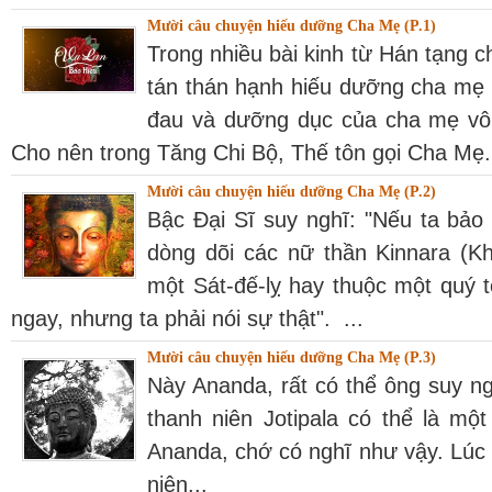
Mười câu chuyện hiếu dưỡng Cha Mẹ (P.1)
Trong nhiều bài kinh từ Hán tạng c
tán thán hạnh hiếu dưỡng cha mẹ
đau và dưỡng dục của cha mẹ vô 
Cho nên trong Tăng Chi Bộ, Thế tôn gọi Cha Mẹ.
Mười câu chuyện hiếu dưỡng Cha Mẹ (P.2)
Bậc Đại Sĩ suy nghĩ: "Nếu ta bảo 
dòng dõi các nữ thần Kinnara (Kh
một Sát-đế-lỵ hay thuộc một quý t
ngay, nhưng ta phải nói sự thật". ...
Mười câu chuyện hiếu dưỡng Cha Mẹ (P.3)
Này Ananda, rất có thể ông suy ng
thanh niên Jotipala có thể là mộ
Ananda, chớ có nghĩ như vậy. Lúc 
niên...