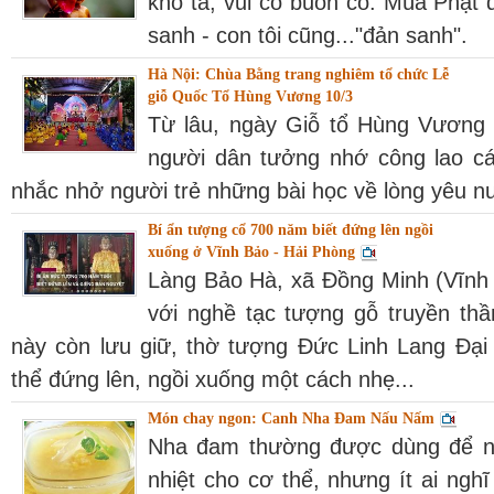
khó tả, vui có buồn có. Mùa Phật 
sanh - con tôi cũng..."đản sanh".
Hà Nội: Chùa Bằng trang nghiêm tổ chức Lễ
giỗ Quốc Tổ Hùng Vương 10/3
Từ lâu, ngày Giỗ tổ Hùng Vương 1
người dân tưởng nhớ công lao cá
nhắc nhở người trẻ những bài học về lòng yêu nư
Bí ẩn tượng cổ 700 năm biết đứng lên ngồi
xuống ở Vĩnh Bảo - Hải Phòng
Làng Bảo Hà, xã Đồng Minh (Vĩnh 
với nghề tạc tượng gỗ truyền thầ
này còn lưu giữ, thờ tượng Đức Linh Lang Đạ
thể đứng lên, ngồi xuống một cách nhẹ...
Món chay ngon: Canh Nha Đam Nấu Nấm
Nha đam thường được dùng để nấ
nhiệt cho cơ thể, nhưng ít ai ngh