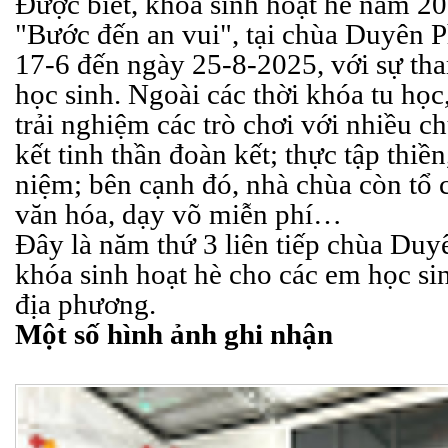
Được biết, khóa sinh hoạt hè năm 20
"Bước đến an vui", tại chùa Duyên P
17-6 đến ngày 25-8-2025, với sự th
học sinh. Ngoài các thời khóa tu học
trải nghiệm các trò chơi với nhiều c
kết tinh thần đoàn kết; thực tập thiề
niệm; bên cạnh đó, nhà chùa còn tổ
văn hóa, dạy võ miễn phí…
Đây là năm thứ 3 liên tiếp chùa Duy
khóa sinh hoạt hè cho các em học si
địa phương.
Một số hình ảnh ghi nhận