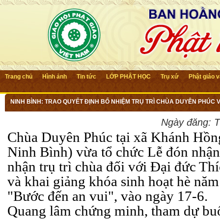
Trang chủ
Hình ảnh
Tin tức
LỚP PHẬT HỌC
Trụ xứ
Phật giáo 
NINH BÌNH: TRAO QUYẾT ĐỊNH BỔ NHIỆM TRỤ TRÌ CHÙA DUYÊN PHÚC 
Ngày đăng:
T
Chùa Duyên Phúc tại xã Khánh Hồn
Ninh Bình) vừa tổ chức Lễ đón nhận
nhận trụ trì chùa đối với Đại đức T
và khai giảng khóa sinh hoạt hè năm
"Bước đến an vui", vào ngày 17-6.
Quang lâm chứng minh, tham dự buổ