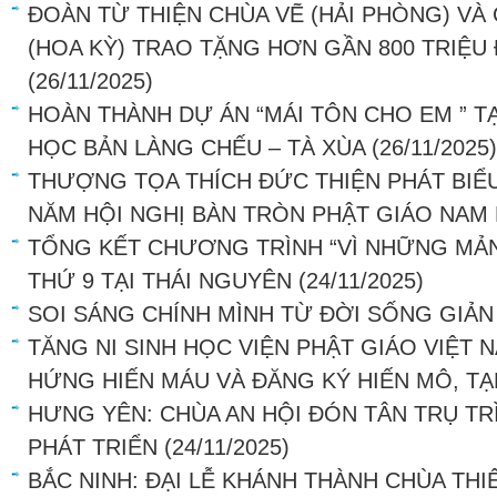
ĐOÀN TỪ THIỆN CHÙA VẼ (HẢI PHÒNG) VÀ
(HOA KỲ) TRAO TẶNG HƠN GẦN 800 TRIỆU
(26/11/2025)
HOÀN THÀNH DỰ ÁN “MÁI TÔN CHO EM ” T
HỌC BẢN LÀNG CHẾU – TÀ XÙA
(26/11/2025)
THƯỢNG TỌA THÍCH ĐỨC THIỆN PHÁT BIỂU 
NĂM HỘI NGHỊ BÀN TRÒN PHẬT GIÁO NAM 
TỔNG KẾT CHƯƠNG TRÌNH “VÌ NHỮNG MẢN
THỨ 9 TẠI THÁI NGUYÊN
(24/11/2025)
SOI SÁNG CHÍNH MÌNH TỪ ĐỜI SỐNG GIẢN
TĂNG NI SINH HỌC VIỆN PHẬT GIÁO VIỆT N
HỨNG HIẾN MÁU VÀ ĐĂNG KÝ HIẾN MÔ, T
HƯNG YÊN: CHÙA AN HỘI ĐÓN TÂN TRỤ TR
PHÁT TRIỂN
(24/11/2025)
BẮC NINH: ĐẠI LỄ KHÁNH THÀNH CHÙA THIÊ