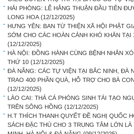
HẢI PHÒNG: LỄ HẰNG THUẬN ĐẦU TIÊN ĐƯ
LONG HOA
(12/12/2025)
HƯNG YÊN: BAN TỪ THIỆN XÃ HỘI PHẬT G
SỚM CHO CÁC HOÀN CẢNH KHÓ KHĂN TẠI 
(12/12/2025)
HÀ NỘI: ĐỒNG HÀNH CÙNG BỆNH NHÂN XÓ
THỨ 10
(12/12/2025)
ĐÀ NẴNG: CÁC TỰ VIỆN TẠI BẮC NINH, ĐÀ
TRAO 400 PHẦN QUÀ, HỖ TRỢ CHO BÀ CO
(12/12/2025)
LÀO CAI: THẢ CÁ PHÓNG SINH TÁI TẠO NG
TRÊN SÔNG HỒNG
(12/12/2025)
H.T THÍCH THANH QUYẾT ĐỀ NGHỊ QUỐC H
SÁCH ĐẶC THÙ CHO 3 TRUNG TÂM LỚN LÀ
MINH, HÀ NỘI & ĐÀ NẴNG
(09/12/2025)