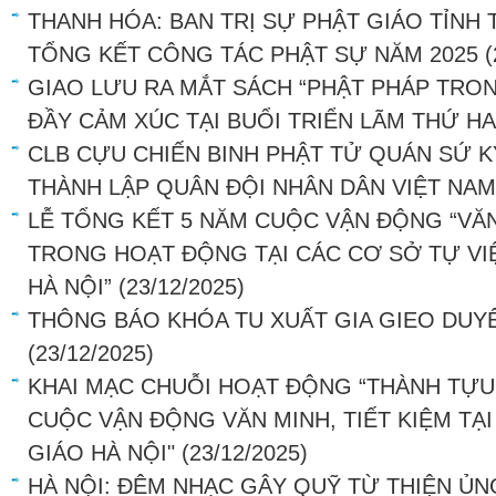
THANH HÓA: BAN TRỊ SỰ PHẬT GIÁO TỈNH
TỔNG KẾT CÔNG TÁC PHẬT SỰ NĂM 2025
(
GIAO LƯU RA MẮT SÁCH “PHẬT PHÁP TRO
ĐẦY CẢM XÚC TẠI BUỔI TRIỂN LÃM THỨ HA
CLB CỰU CHIẾN BINH PHẬT TỬ QUÁN SỨ K
THÀNH LẬP QUÂN ĐỘI NHÂN DÂN VIỆT NAM
LỄ TỔNG KẾT 5 NĂM CUỘC VẬN ĐỘNG “VĂN
TRONG HOẠT ĐỘNG TẠI CÁC CƠ SỞ TỰ VI
HÀ NỘI”
(23/12/2025)
THÔNG BÁO KHÓA TU XUẤT GIA GIEO DUY
(23/12/2025)
KHAI MẠC CHUỖI HOẠT ĐỘNG “THÀNH TỰU 
CUỘC VẬN ĐỘNG VĂN MINH, TIẾT KIỆM TẠI
GIÁO HÀ NỘI"
(23/12/2025)
HÀ NỘI: ĐÊM NHẠC GÂY QUỸ TỪ THIỆN Ủ