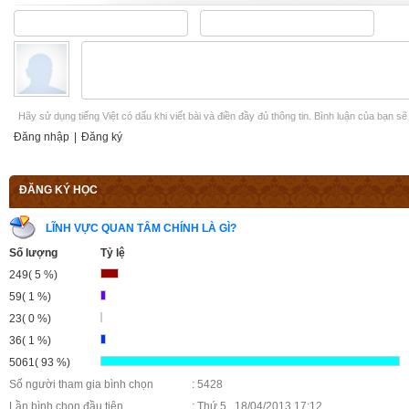
Hãy sử dụng tiếng Việt có dấu khi viết bài và điền đầy đủ thông tin. Bình luận của bạn s
Đăng nhập
|
Đăng ký
ĐĂNG KÝ HỌC
LĨNH VỰC QUAN TÂM CHÍNH LÀ GÌ?
Số lượng
Tỷ lệ
249( 5 %)
59( 1 %)
23( 0 %)
36( 1 %)
5061( 93 %)
Số người tham gia bình chọn
: 5428
Lần bình chọn đầu tiên
: Thứ 5 , 18/04/2013 17:12