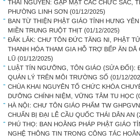
THÁI NGUYÊN: GẶP MẶT CÁC CHỨC SẮC, TÍ
PHƯỜNG LINH SƠN
(01/12/2025)
BAN TỪ THIỆN PHẬT GIÁO TỈNH HƯNG YÊN
MIỀN TRUNG RUỘT THỊT
(01/12/2025)
ĐẮK LẮK: CHƯ TÔN ĐỨC TĂNG NI, PHẬT TỬ
THANH HÓA THAM GIA HỖ TRỢ BẾP ĂN DÃ 
LŨ
(01/12/2025)
LUẬT TÍN NGƯỠNG, TÔN GIÁO (SỬA ĐỔI): Đ
QUẢN LÝ TRÊN MÔI TRƯỜNG SỐ
(01/12/202
CHÙA KHAI NGUYÊN TỔ CHỨC KHÓA CHUYÊ
DƯỠNG CHÍNH NIỆM, VỮNG TÂM TU HỌC
(
HÀ NỘI: CHƯ TÔN GIÁO PHẨM TW GHPGVN
CHUẨN BỊ ĐẠI LỄ CẦU QUỐC THÁI DÂN AN
(
PHÚ THỌ: BAN HOẰNG PHÁP PHẬT GIÁO 
NGHỆ THÔNG TIN TRONG CÔNG TÁC HOẰNG