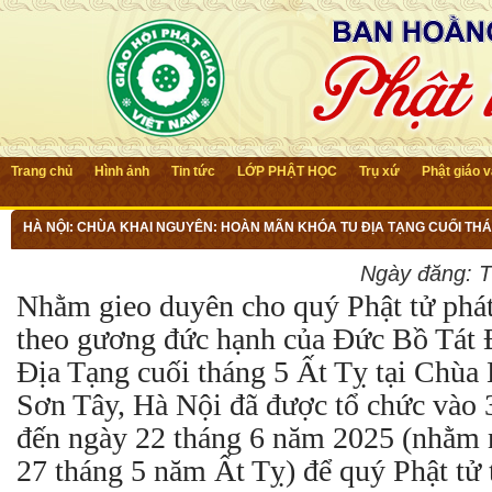
Trang chủ
Hình ảnh
Tin tức
LỚP PHẬT HỌC
Trụ xứ
Phật giáo 
HÀ NỘI: CHÙA KHAI NGUYÊN: HOÀN MÃN KHÓA TU ĐỊA TẠNG CUỐI THÁ
Ngày đăng:
T
Nhằm gieo duyên cho quý Phật tử phát
theo gương đức hạnh của Đức Bồ Tát Đ
Địa Tạng cuối tháng 5 Ất Tỵ tại Chùa 
Sơn Tây, Hà Nội đã được tổ chức vào 
đến ngày 22 tháng 6 năm 2025 (nhằm 
27 tháng 5 năm Ất Tỵ) để quý Phật tử