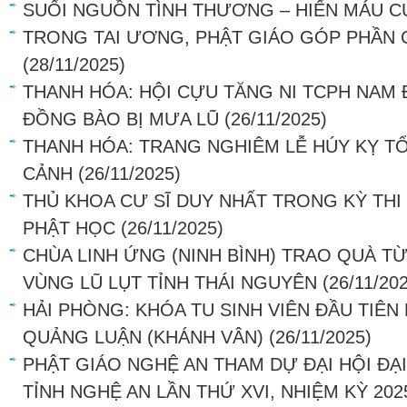
SUỐI NGUỒN TÌNH THƯƠNG – HIẾN MÁU 
TRONG TAI ƯƠNG, PHẬT GIÁO GÓP PHẦN
(28/11/2025)
THANH HÓA: HỘI CỰU TĂNG NI TCPH NAM 
ĐỒNG BÀO BỊ MƯA LŨ
(26/11/2025)
THANH HÓA: TRANG NGHIÊM LỄ HÚY KỴ TỔ
CẢNH
(26/11/2025)
THỦ KHOA CƯ SĨ DUY NHẤT TRONG KỲ THI 
PHẬT HỌC
(26/11/2025)
CHÙA LINH ỨNG (NINH BÌNH) TRAO QUÀ T
VÙNG LŨ LỤT TỈNH THÁI NGUYÊN
(26/11/20
HẢI PHÒNG: KHÓA TU SINH VIÊN ĐẦU TIÊN 
QUẢNG LUẬN (KHÁNH VÂN)
(26/11/2025)
PHẬT GIÁO NGHỆ AN THAM DỰ ĐẠI HỘI ĐẠI
TỈNH NGHỆ AN LẦN THỨ XVI, NHIỆM KỲ 202