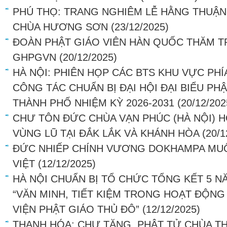
PHÚ THỌ: TRANG NGHIÊM LỄ HẰNG THUẬN 
CHÙA HƯƠNG SƠN
(23/12/2025)
ĐOÀN PHẬT GIÁO VIÊN HÀN QUỐC THĂM 
GHPGVN
(20/12/2025)
HÀ NỘI: PHIÊN HỌP CÁC BTS KHU VỰC PHÍ
CÔNG TÁC CHUẨN BỊ ĐẠI HỘI ĐẠI BIỂU PHẬ
THÀNH PHỐ NHIỆM KỲ 2026-2031
(20/12/202
CHƯ TÔN ĐỨC CHÙA VẠN PHÚC (HÀ NỘI) 
VÙNG LŨ TẠI ĐẮK LẮK VÀ KHÁNH HÒA
(20/1
ĐỨC NHIẾP CHÍNH VƯƠNG DOKHAMPA MUỐ
VIỆT
(12/12/2025)
HÀ NỘI CHUẨN BỊ TỔ CHỨC TỔNG KẾT 5 
“VĂN MINH, TIẾT KIỆM TRONG HOẠT ĐỘNG
VIỆN PHẬT GIÁO THỦ ĐÔ”
(12/12/2025)
THANH HÓA: CHƯ TĂNG, PHẬT TỬ CHÙA T