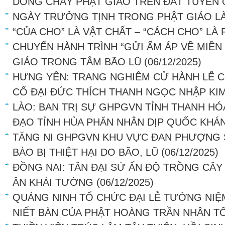
DÒNG CHẢY PHẬT GIÁO TRÊN ĐẤT TUYÊN
NGÀY TRƯỞNG TỊNH TRONG PHẬT GIÁO LÀ
“CỦA CHO” LÀ VẬT CHẤT – “CÁCH CHO” LÀ
CHUYẾN HÀNH TRÌNH “GỬI ẤM ÁP VỀ MIỀN
GIÁO TRONG TÂM BÃO LŨ
(06/12/2025)
HƯNG YÊN: TRANG NGHIÊM CỬ HÀNH LỄ 
CỐ ĐẠI ĐỨC THÍCH THANH NGỌC NHẬP KI
LÀO: BAN TRỊ SỰ GHPGVN TỈNH THANH H
ĐẠO TỈNH HỦA PHĂN NHÂN DỊP QUỐC KHÁ
TĂNG NI GHPGVN KHU VỰC ĐAN PHƯỢNG 
BÀO BỊ THIỆT HẠI DO BÃO, LŨ
(06/12/2025)
ĐỒNG NAI: TÂN ĐẠI SỨ ẤN ĐỘ TRỒNG CÂY
ÂN KHẢI TƯỜNG
(06/12/2025)
QUẢNG NINH TỔ CHỨC ĐẠI LỄ TƯỞNG NIỆ
NIẾT BÀN CỦA PHẬT HOÀNG TRẦN NHÂN T