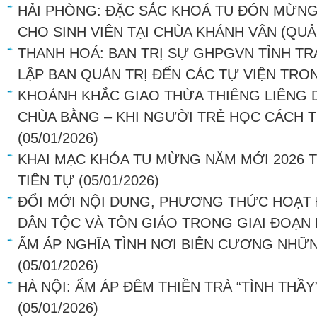
HẢI PHÒNG: ĐẶC SẮC KHOÁ TU ĐÓN MỪNG
CHO SINH VIÊN TẠI CHÙA KHÁNH VÂN (QU
THANH HOÁ: BAN TRỊ SỰ GHPGVN TỈNH T
LẬP BAN QUẢN TRỊ ĐẾN CÁC TỰ VIỆN TRO
KHOẢNH KHẮC GIAO THỪA THIÊNG LIÊNG D
CHÙA BẰNG – KHI NGƯỜI TRẺ HỌC CÁCH T
(05/01/2026)
KHAI MẠC KHÓA TU MỪNG NĂM MỚI 2026 T
TIÊN TỰ
(05/01/2026)
ĐỔI MỚI NỘI DUNG, PHƯƠNG THỨC HOẠT
DÂN TỘC VÀ TÔN GIÁO TRONG GIAI ĐOẠN
ẤM ÁP NGHĨA TÌNH NƠI BIÊN CƯƠNG NHỮ
(05/01/2026)
HÀ NỘI: ẤM ÁP ĐÊM THIỀN TRÀ “TÌNH THẦY
(05/01/2026)