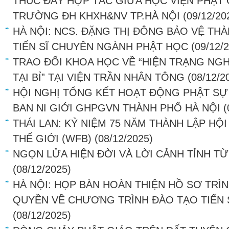
THÚC ĐẨY HỢP TÁC GIỮA HỌC VIỆN PHẬT 
TRƯỜNG ĐH KHXH&NV TP.HÀ NỘI
(09/12/20
HÀ NỘI: NCS. ĐẶNG THỊ ĐÔNG BẢO VỆ TH
TIẾN SĨ CHUYÊN NGÀNH PHẬT HỌC
(09/12/
TRAO ĐỔI KHOA HỌC VỀ “HIỆN TRẠNG NG
TẠI BỈ” TẠI VIỆN TRẦN NHÂN TÔNG
(08/12/2
HỘI NGHỊ TỔNG KẾT HOẠT ĐỘNG PHẬT SỰ
BAN NI GIỚI GHPGVN THÀNH PHỐ HÀ NỘI
(
THÁI LAN: KỶ NIỆM 75 NĂM THÀNH LẬP HỘ
THẾ GIỚI (WFB)
(08/12/2025)
NGỌN LỬA HIỆN ĐỜI VÀ LỜI CẢNH TỈNH TỪ
(08/12/2025)
HÀ NỘI: HỌP BÀN HOÀN THIỆN HỒ SƠ TRÌ
QUYỀN VỀ CHƯƠNG TRÌNH ĐÀO TẠO TIẾN 
(08/12/2025)