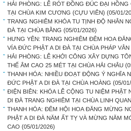
HẢI PHÒNG: LỄ RÓT ĐỒNG ĐÚC ĐẠI HỒNG
TẠI CHÙA KIM CƯƠNG (CỰU VIÊN)
(05/01/2
TRANG NGHIÊM KHÓA TU TỊNH ĐỘ NHÂN NG
ĐÀ TẠI CHÙA BẰNG
(05/01/2026)
HƯNG YÊN: TRANG NGHIÊM ĐÊM HOA ĐĂN
VÍA ĐỨC PHẬT A DI ĐÀ TẠI CHÙA PHÁP VÂN
HẢI PHÒNG: LỄ KHỞI CÔNG XÂY DỰNG T
THẾ ÂM CAO 25 MÉT TẠI CHÙA HẢI CHÂU
(0
THANH HÓA: NHIỀU ĐOẠT ĐỘNG Ý NGHĨA 
ĐỨC PHẬT A DI ĐÀ TẠI CHÙA HOÀNG
(05/01
ĐIỆN BIÊN: KHÓA LỄ CỘNG TU NIỆM PHẬ
DI ĐÀ TRANG NGHIÊM TẠI CHÙA LINH QUA
THANH HÓA: ĐÊM HỘI HOA ĐĂNG MỪNG N
PHẬT A DI ĐÀ NĂM ẤT TỴ VÀ MỪNG NĂM MỚ
CAO
(05/01/2026)