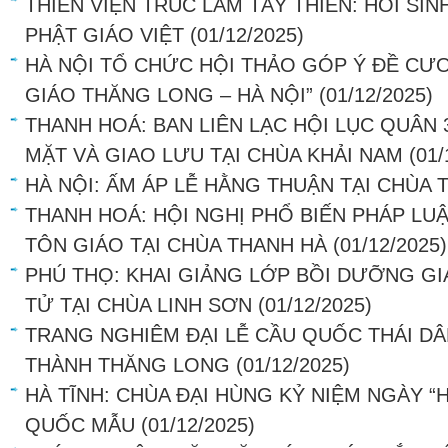
THIỀN VIỆN TRÚC LÂM TÂY THIÊN: HỒI SI
PHẬT GIÁO VIỆT
(01/12/2025)
HÀ NỘI TỔ CHỨC HỘI THẢO GÓP Ý ĐỀ CƯƠ
GIÁO THĂNG LONG – HÀ NỘI”
(01/12/2025)
THANH HOÁ: BAN LIÊN LẠC HỘI LỤC QUÂN
MẶT VÀ GIAO LƯU TẠI CHÙA KHẢI NAM
(01/
HÀ NỘI: ẤM ÁP LỄ HẰNG THUẬN TẠI CHÙA
THANH HOÁ: HỘI NGHỊ PHỔ BIẾN PHÁP LU
TÔN GIÁO TẠI CHÙA THANH HÀ
(01/12/2025)
PHÚ THỌ: KHAI GIẢNG LỚP BỒI DƯỠNG GI
TỬ TẠI CHÙA LINH SƠN
(01/12/2025)
TRANG NGHIÊM ĐẠI LỄ CẦU QUỐC THÁI DÂ
THÀNH THĂNG LONG
(01/12/2025)
HÀ TĨNH: CHÙA ĐẠI HÙNG KỶ NIỆM NGÀY “
QUỐC MẪU
(01/12/2025)