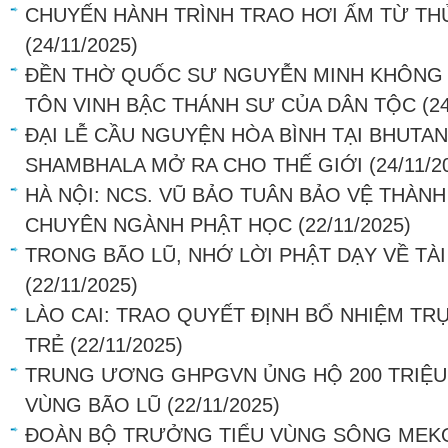
CHUYẾN HÀNH TRÌNH TRAO HƠI ẤM TỪ TH
(24/11/2025)
ĐỀN THỜ QUỐC SƯ NGUYỄN MINH KHÔNG T
TÔN VINH BẬC THÁNH SƯ CỦA DÂN TỘC
(2
ĐẠI LỄ CẦU NGUYỆN HÒA BÌNH TẠI BHUTAN
SHAMBHALA MỞ RA CHO THẾ GIỚI
(24/11/2
HÀ NỘI: NCS. VŨ BẢO TUÂN BẢO VỆ THÀNH
CHUYÊN NGÀNH PHẬT HỌC
(22/11/2025)
TRONG BÃO LŨ, NHỚ LỜI PHẬT DẠY VỀ TÀI
(22/11/2025)
LÀO CAI: TRAO QUYẾT ĐỊNH BỔ NHIỆM TRỤ
TRẺ
(22/11/2025)
TRUNG ƯƠNG GHPGVN ỦNG HỘ 200 TRIỆU
VÙNG BÃO LŨ
(22/11/2025)
ĐOÀN BỘ TRƯỞNG TIỂU VÙNG SÔNG MEK