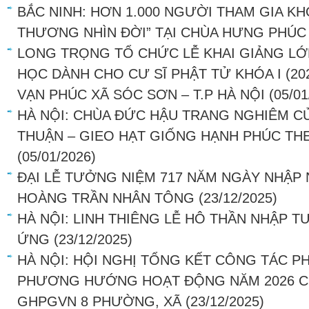
BẮC NINH: HƠN 1.000 NGƯỜI THAM GIA KH
THƯƠNG NHÌN ĐỜI” TẠI CHÙA HƯNG PHÚC
LONG TRỌNG TỔ CHỨC LỄ KHAI GIẢNG LỚ
HỌC DÀNH CHO CƯ SĨ PHẬT TỬ KHÓA I (202
VẠN PHÚC XÃ SÓC SƠN – T.P HÀ NỘI
(05/01
HÀ NỘI: CHÙA ĐỨC HẬU TRANG NGHIÊM C
THUẬN – GIEO HẠT GIỐNG HẠNH PHÚC THE
(05/01/2026)
ĐẠI LỄ TƯỞNG NIỆM 717 NĂM NGÀY NHẬP 
HOÀNG TRẦN NHÂN TÔNG
(23/12/2025)
HÀ NỘI: LINH THIÊNG LỄ HÔ THẦN NHẬP T
ỨNG
(23/12/2025)
HÀ NỘI: HỘI NGHỊ TỔNG KẾT CÔNG TÁC P
PHƯƠNG HƯỚNG HOẠT ĐỘNG NĂM 2026 CỦ
GHPGVN 8 PHƯỜNG, XÃ
(23/12/2025)