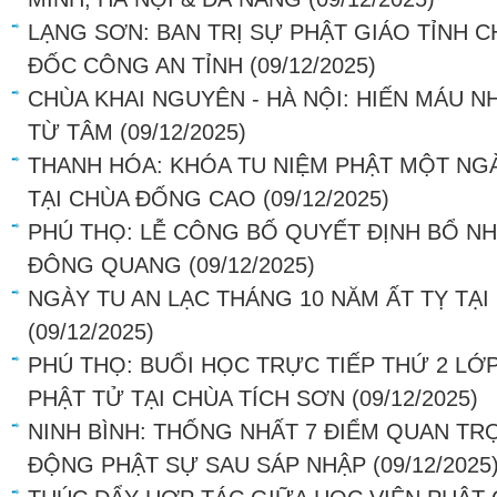
LẠNG SƠN: BAN TRỊ SỰ PHẬT GIÁO TỈNH 
ĐỐC CÔNG AN TỈNH
(09/12/2025)
CHÙA KHAI NGUYÊN - HÀ NỘI: HIẾN MÁU N
TỪ TÂM
(09/12/2025)
THANH HÓA: KHÓA TU NIỆM PHẬT MỘT NGÀ
TẠI CHÙA ĐỐNG CAO
(09/12/2025)
PHÚ THỌ: LỄ CÔNG BỐ QUYẾT ĐỊNH BỔ NH
ĐÔNG QUANG
(09/12/2025)
NGÀY TU AN LẠC THÁNG 10 NĂM ẤT TỴ TẠ
(09/12/2025)
PHÚ THỌ: BUỔI HỌC TRỰC TIẾP THỨ 2 LỚ
PHẬT TỬ TẠI CHÙA TÍCH SƠN
(09/12/2025)
NINH BÌNH: THỐNG NHẤT 7 ĐIỂM QUAN T
ĐỘNG PHẬT SỰ SAU SÁP NHẬP
(09/12/2025