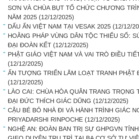
SƠN VÀ CHÙA BỤT TỔ CHỨC CHƯƠNG TRÌN
NĂM 2025
(12/12/2025)
DẤU ẤN VIỆT NAM TẠI VESAK 2025
(12/12/2
HOẰNG PHÁP VÙNG DÂN TỘC THIỂU SỐ: S
ĐẠI ĐOÀN KẾT
(12/12/2025)
PHẬT GIÁO VIỆT NAM VÀ VAI TRÒ ĐIỀU TI
(12/12/2025)
ẤN TƯỢNG TRIỂN LÃM LOẠT TRANH PHẬT 
(12/12/2025)
LÀO CAI: CHÙA HÒA QUÂN TRANG TRỌNG 
ĐẠI ĐỨC THÍCH GIÁC DŨNG
(12/12/2025)
CẬU BÉ BỎ NHÀ ĐI VÀ HÀNH TRÌNH GIÁC 
PRIYADARSHI RINPOCHE
(12/12/2025)
NGHỆ AN: ĐOÀN BAN TRỊ SỰ GHPGVN TỈNH
GIEO DUYÊN TRỤ TRÌ TẠI BA CƠ SỞ TỰ VI