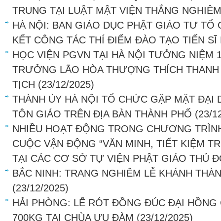
TRUNG TẠI LUẬT MẬT VIỆN THẮNG NGHIÊ
HÀ NỘI: BAN GIÁO DỤC PHẬT GIÁO TƯ TỔ
KẾT CÔNG TÁC THÍ ĐIỂM ĐÀO TẠO TIẾN SĨ
HỌC VIỆN PGVN TẠI HÀ NỘI TƯỞNG NIỆM 
TRƯỞNG LÃO HÒA THƯỢNG THÍCH THANH TỨ
TỊCH
(23/12/2025)
THÀNH ỦY HÀ NỘI TỔ CHỨC GẶP MẶT ĐẠI 
TÔN GIÁO TRÊN ĐỊA BÀN THÀNH PHỐ
(23/1
NHIỀU HOẠT ĐỘNG TRONG CHƯƠNG TRÌNH
CUỘC VẬN ĐỘNG “VĂN MINH, TIẾT KIỆM 
TẠI CÁC CƠ SỞ TỰ VIỆN PHẬT GIÁO THỦ 
BẮC NINH: TRANG NGHIÊM LỄ KHÁNH THÀ
(23/12/2025)
HẢI PHÒNG: LỄ RÓT ĐỒNG ĐÚC ĐẠI HỒN
700KG TẠI CHÙA ƯU ĐÀM
(23/12/2025)