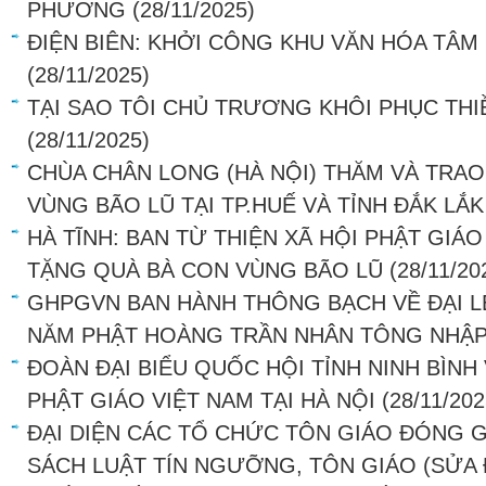
PHƯƠNG
(28/11/2025)
ĐIỆN BIÊN: KHỞI CÔNG KHU VĂN HÓA TÂ
(28/11/2025)
TẠI SAO TÔI CHỦ TRƯƠNG KHÔI PHỤC THI
(28/11/2025)
CHÙA CHÂN LONG (HÀ NỘI) THĂM VÀ TRA
VÙNG BÃO LŨ TẠI TP.HUẾ VÀ TỈNH ĐẮK LẮK
HÀ TĨNH: BAN TỪ THIỆN XÃ HỘI PHẬT GIÁ
TẶNG QUÀ BÀ CON VÙNG BÃO LŨ
(28/11/20
GHPGVN BAN HÀNH THÔNG BẠCH VỀ ĐẠI L
NĂM PHẬT HOÀNG TRẦN NHÂN TÔNG NHẬP
ĐOÀN ĐẠI BIỂU QUỐC HỘI TỈNH NINH BÌNH
PHẬT GIÁO VIỆT NAM TẠI HÀ NỘI
(28/11/202
ĐẠI DIỆN CÁC TỔ CHỨC TÔN GIÁO ĐÓNG G
SÁCH LUẬT TÍN NGƯỠNG, TÔN GIÁO (SỬA 