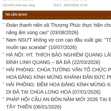
Lần bình chọn sau cùng
: Thứ 5 , 30/07/2026 13:39
TIN LIÊN QUAN
Đoàn thanh niên xã Thượng Phúc thực hiện ch
nắng ấm vùng cao”
(03/08/2026)
Nam NSƯT không vợ con cạo đầu xuất gia: "Tô
muốn tạo scandal"
(10/07/2026)
HÀ NỘI: HT. THÍCH BẢO NGHIÊM QUANG LÂ
ĐÌNH LINH QUANG – BÀ ĐÁ
(22/03/2026)
HẢI PHÒNG: CHÙA TƯỜNG VÂN TỔ CHỨC P
HOA ĐĂNG KÍNH MỪNG KHÁNH ĐẢN ĐỨC PH
HẢI PHÒNG: ĐÊM HOA ĐĂNG KÍNH MỪNG K
DI ĐÀ TẠI CHÙA LONG HOA
(07/01/2026)
PHÁP HỘI CẦU AN ĐÓN NĂM MỚI 2026 TẠI
TÂY THIÊN
(06/01/2026)