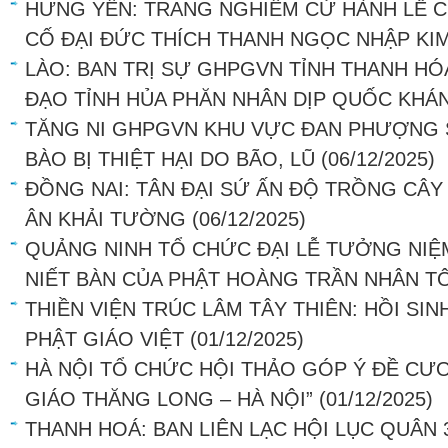
HƯNG YÊN: TRANG NGHIÊM CỬ HÀNH LỄ 
CỐ ĐẠI ĐỨC THÍCH THANH NGỌC NHẬP KI
LÀO: BAN TRỊ SỰ GHPGVN TỈNH THANH H
ĐẠO TỈNH HỦA PHĂN NHÂN DỊP QUỐC KHÁ
TĂNG NI GHPGVN KHU VỰC ĐAN PHƯỢNG 
BÀO BỊ THIỆT HẠI DO BÃO, LŨ
(06/12/2025)
ĐỒNG NAI: TÂN ĐẠI SỨ ẤN ĐỘ TRỒNG CÂY
ÂN KHẢI TƯỜNG
(06/12/2025)
QUẢNG NINH TỔ CHỨC ĐẠI LỄ TƯỞNG NIỆ
NIẾT BÀN CỦA PHẬT HOÀNG TRẦN NHÂN T
THIỀN VIỆN TRÚC LÂM TÂY THIÊN: HỒI SI
PHẬT GIÁO VIỆT
(01/12/2025)
HÀ NỘI TỔ CHỨC HỘI THẢO GÓP Ý ĐỀ CƯƠ
GIÁO THĂNG LONG – HÀ NỘI”
(01/12/2025)
THANH HOÁ: BAN LIÊN LẠC HỘI LỤC QUÂN