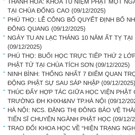
THANH HÓA: KHÓA TU NIỆM PHẬT MỘT NGÀ
TẠI CHÙA ĐỐNG CAO
(09/12/2025)
PHÚ THỌ: LỄ CÔNG BỐ QUYẾT ĐỊNH BỔ NH
ĐÔNG QUANG
(09/12/2025)
NGÀY TU AN LẠC THÁNG 10 NĂM ẤT TỴ TẠ
(09/12/2025)
PHÚ THỌ: BUỔI HỌC TRỰC TIẾP THỨ 2 LỚ
PHẬT TỬ TẠI CHÙA TÍCH SƠN
(09/12/2025)
NINH BÌNH: THỐNG NHẤT 7 ĐIỂM QUAN T
ĐỘNG PHẬT SỰ SAU SÁP NHẬP
(09/12/2025
THÚC ĐẨY HỢP TÁC GIỮA HỌC VIỆN PHẬT 
TRƯỜNG ĐH KHXH&NV TP.HÀ NỘI
(09/12/20
HÀ NỘI: NCS. ĐẶNG THỊ ĐÔNG BẢO VỆ TH
TIẾN SĨ CHUYÊN NGÀNH PHẬT HỌC
(09/12/
TRAO ĐỔI KHOA HỌC VỀ “HIỆN TRẠNG NG