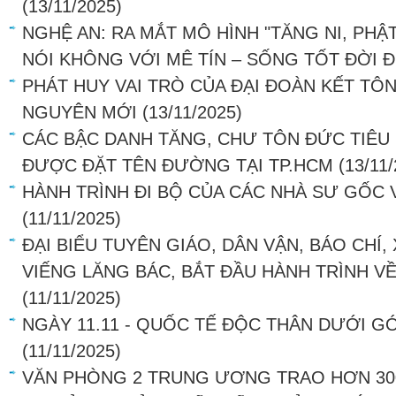
(13/11/2025)
NGHỆ AN: RA MẮT MÔ HÌNH "TĂNG NI, PHẬ
NÓI KHÔNG VỚI MÊ TÍN – SỐNG TỐT ĐỜI 
PHÁT HUY VAI TRÒ CỦA ĐẠI ĐOÀN KẾT TÔ
NGUYÊN MỚI
(13/11/2025)
CÁC BẬC DANH TĂNG, CHƯ TÔN ĐỨC TIÊU 
ĐƯỢC ĐẶT TÊN ĐƯỜNG TẠI TP.HCM
(13/11
HÀNH TRÌNH ĐI BỘ CỦA CÁC NHÀ SƯ GỐC 
(11/11/2025)
ĐẠI BIỂU TUYÊN GIÁO, DÂN VẬN, BÁO CHÍ,
VIẾNG LĂNG BÁC, BẮT ĐẦU HÀNH TRÌNH V
(11/11/2025)
NGÀY 11.11 - QUỐC TẾ ĐỘC THÂN DƯỚI G
(11/11/2025)
VĂN PHÒNG 2 TRUNG ƯƠNG TRAO HƠN 30