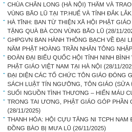
CHÙA CHÂN LONG (HÀ NỘI) THĂM VÀ TRA
VÙNG BÃO LŨ TẠI TP.HUẾ VÀ TỈNH ĐẮK LẮK
HÀ TĨNH: BAN TỪ THIỆN XÃ HỘI PHẬT GIÁ
TẶNG QUÀ BÀ CON VÙNG BÃO LŨ
(28/11/20
GHPGVN BAN HÀNH THÔNG BẠCH VỀ ĐẠI L
NĂM PHẬT HOÀNG TRẦN NHÂN TÔNG NHẬP
ĐOÀN ĐẠI BIỂU QUỐC HỘI TỈNH NINH BÌNH
PHẬT GIÁO VIỆT NAM TẠI HÀ NỘI
(28/11/202
ĐẠI DIỆN CÁC TỔ CHỨC TÔN GIÁO ĐÓNG G
SÁCH LUẬT TÍN NGƯỠNG, TÔN GIÁO (SỬA 
SUỐI NGUỒN TÌNH THƯƠNG – HIẾN MÁU 
TRONG TAI ƯƠNG, PHẬT GIÁO GÓP PHẦN
(28/11/2025)
THANH HÓA: HỘI CỰU TĂNG NI TCPH NAM 
ĐỒNG BÀO BỊ MƯA LŨ
(26/11/2025)