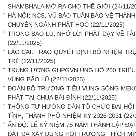
SHAMBHALA MỞ RA CHO THẾ GIỚI
(24/11/2
HÀ NỘI: NCS. VŨ BẢO TUÂN BẢO VỆ THÀNH
CHUYÊN NGÀNH PHẬT HỌC
(22/11/2025)
TRONG BÃO LŨ, NHỚ LỜI PHẬT DẠY VỀ TÀI
(22/11/2025)
LÀO CAI: TRAO QUYẾT ĐỊNH BỔ NHIỆM TRỤ
TRẺ
(22/11/2025)
TRUNG ƯƠNG GHPGVN ỦNG HỘ 200 TRIỆU
VÙNG BÃO LŨ
(22/11/2025)
ĐOÀN BỘ TRƯỞNG TIỂU VÙNG SÔNG MEK
PHẬT TẠI CHÙA BÁI ĐÍNH
(22/11/2025)
THÔNG TƯ HƯỚNG DẪN TỔ CHỨC ĐẠI HỘI 
TỈNH, THÀNH PHỐ NHIỆM KỲ 2026-2031
(22/
ẤN ĐỘ: LỄ KỶ NIỆM 75 NĂM THÀNH LẬP ĐẠ
ĐẶT ĐÁ XÂY DỰNG HỘI TRƯỜNG THÍCH MI