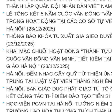
THÀNH LẬP QUÂN ĐỘI NHÂN DÂN VIỆT NAM
LỄ TỔNG KẾT 5 NĂM CUỘC VẬN ĐỘNG “VĂN
TRONG HOẠT ĐỘNG TẠI CÁC CƠ SỞ TỰ VI
HÀ NỘI”
(23/12/2025)
THÔNG BÁO KHÓA TU XUẤT GIA GIEO DUY
(23/12/2025)
KHAI MẠC CHUỖI HOẠT ĐỘNG “THÀNH TỰU 
CUỘC VẬN ĐỘNG VĂN MINH, TIẾT KIỆM TẠI
GIÁO HÀ NỘI"
(23/12/2025)
HÀ NỘI: ĐÊM NHẠC GÂY QUỸ TỪ THIỆN Ủ
TRUNG TẠI LUẬT MẬT VIỆN THẮNG NGHIÊ
HÀ NỘI: BAN GIÁO DỤC PHẬT GIÁO TƯ TỔ
KẾT CÔNG TÁC THÍ ĐIỂM ĐÀO TẠO TIẾN SĨ
HỌC VIỆN PGVN TẠI HÀ NỘI TƯỞNG NIỆM 
TRƯỞNG LÃO HÒA THƯỢNG THÍCH THANH TỨ