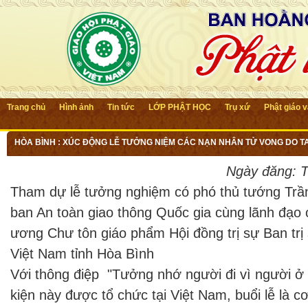
Trang chủ
Hình ảnh
Tin tức
LỚP PHẬT HỌC
Trụ xứ
Phật giáo 
HÒA BÌNH : XÚC ĐỘNG LỄ TƯỞNG NIỆM CÁC NẠN NHÂN TỬ VONG DO T
Ngày đăng:
T
Tham dự lễ tưởng nghiệm có phó thủ tướng Trầ
ban An toàn giao thông Quốc gia cùng lãnh đạo
ương Chư tôn giáo phẩm Hội đồng trị sự Ban trị 
Việt Nam tỉnh Hòa Bình
Với thông điệp "Tưởng nhớ người đi vì người ở l
kiện này được tổ chức tại Việt Nam, buổi lễ là c