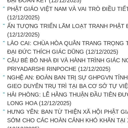
ĐẠI ĐOÀN KẾT
(12/12/2025)
PHẬT GIÁO VIỆT NAM VÀ VAI TRÒ ĐIỀU TI
(12/12/2025)
ẤN TƯỢNG TRIỂN LÃM LOẠT TRANH PHẬT 
(12/12/2025)
LÀO CAI: CHÙA HÒA QUÂN TRANG TRỌNG 
ĐẠI ĐỨC THÍCH GIÁC DŨNG
(12/12/2025)
CẬU BÉ BỎ NHÀ ĐI VÀ HÀNH TRÌNH GIÁC 
PRIYADARSHI RINPOCHE
(12/12/2025)
NGHỆ AN: ĐOÀN BAN TRỊ SỰ GHPGVN TỈNH
GIEO DUYÊN TRỤ TRÌ TẠI BA CƠ SỞ TỰ VI
HẢI PHÒNG: LỄ HẰNG THUẬN ĐẦU TIÊN ĐƯ
LONG HOA
(12/12/2025)
HƯNG YÊN: BAN TỪ THIỆN XÃ HỘI PHẬT G
SỚM CHO CÁC HOÀN CẢNH KHÓ KHĂN TẠI 