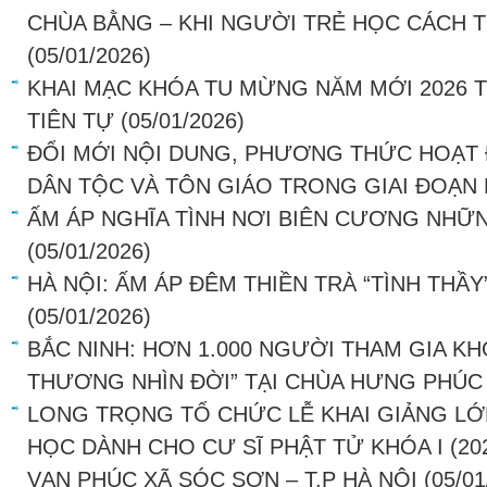
CHÙA BẰNG – KHI NGƯỜI TRẺ HỌC CÁCH T
(05/01/2026)
KHAI MẠC KHÓA TU MỪNG NĂM MỚI 2026 T
TIÊN TỰ
(05/01/2026)
ĐỔI MỚI NỘI DUNG, PHƯƠNG THỨC HOẠT
DÂN TỘC VÀ TÔN GIÁO TRONG GIAI ĐOẠN
ẤM ÁP NGHĨA TÌNH NƠI BIÊN CƯƠNG NHỮ
(05/01/2026)
HÀ NỘI: ẤM ÁP ĐÊM THIỀN TRÀ “TÌNH THẦY
(05/01/2026)
BẮC NINH: HƠN 1.000 NGƯỜI THAM GIA KH
THƯƠNG NHÌN ĐỜI” TẠI CHÙA HƯNG PHÚC
LONG TRỌNG TỔ CHỨC LỄ KHAI GIẢNG LỚ
HỌC DÀNH CHO CƯ SĨ PHẬT TỬ KHÓA I (202
VẠN PHÚC XÃ SÓC SƠN – T.P HÀ NỘI
(05/01