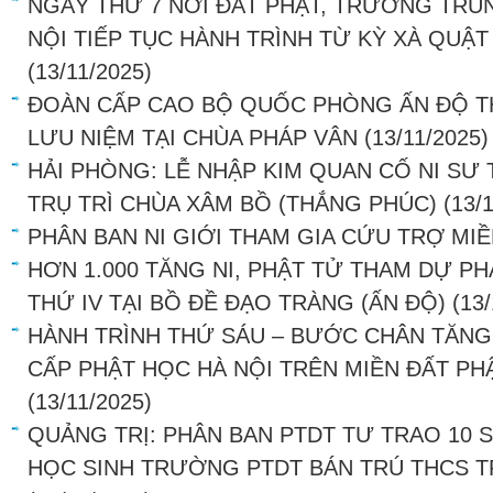
NGÀY THỨ 7 NƠI ĐẤT PHẬT, TRƯỜNG TRU
NỘI TIẾP TỤC HÀNH TRÌNH TỪ KỲ XÀ QUẬ
(13/11/2025)
ĐOÀN CẤP CAO BỘ QUỐC PHÒNG ẤN ĐỘ T
LƯU NIỆM TẠI CHÙA PHÁP VÂN
(13/11/2025)
HẢI PHÒNG: LỄ NHẬP KIM QUAN CỐ NI SƯ 
TRỤ TRÌ CHÙA XÂM BỒ (THẮNG PHÚC)
(13/
PHÂN BAN NI GIỚI THAM GIA CỨU TRỢ MI
HƠN 1.000 TĂNG NI, PHẬT TỬ THAM DỰ PH
THỨ IV TẠI BỒ ĐỀ ĐẠO TRÀNG (ẤN ĐỘ)
(13
HÀNH TRÌNH THỨ SÁU – BƯỚC CHÂN TĂN
CẤP PHẬT HỌC HÀ NỘI TRÊN MIỀN ĐẤT PH
(13/11/2025)
QUẢNG TRỊ: PHÂN BAN PTDT TƯ TRAO 10
HỌC SINH TRƯỜNG PTDT BÁN TRÚ THCS 