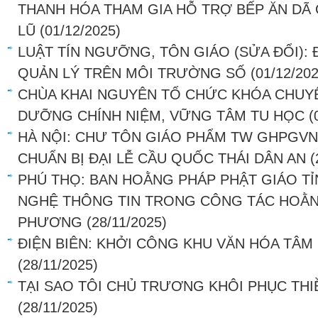
THANH HÓA THAM GIA HỖ TRỢ BẾP ĂN DÃ 
LŨ
(01/12/2025)
LUẬT TÍN NGƯỠNG, TÔN GIÁO (SỬA ĐỔI): Đ
QUẢN LÝ TRÊN MÔI TRƯỜNG SỐ
(01/12/202
CHÙA KHAI NGUYÊN TỔ CHỨC KHÓA CHUYÊ
DƯỠNG CHÍNH NIỆM, VỮNG TÂM TU HỌC
(
HÀ NỘI: CHƯ TÔN GIÁO PHẨM TW GHPGVN
CHUẨN BỊ ĐẠI LỄ CẦU QUỐC THÁI DÂN AN
(
PHÚ THỌ: BAN HOẰNG PHÁP PHẬT GIÁO 
NGHỆ THÔNG TIN TRONG CÔNG TÁC HOẰNG
PHƯƠNG
(28/11/2025)
ĐIỆN BIÊN: KHỞI CÔNG KHU VĂN HÓA TÂ
(28/11/2025)
TẠI SAO TÔI CHỦ TRƯƠNG KHÔI PHỤC THI
(28/11/2025)