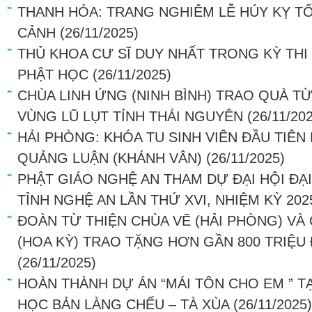
THANH HÓA: TRANG NGHIÊM LỄ HÚY KỴ TỔ
CẢNH
(26/11/2025)
THỦ KHOA CƯ SĨ DUY NHẤT TRONG KỲ THI 
PHẬT HỌC
(26/11/2025)
CHÙA LINH ỨNG (NINH BÌNH) TRAO QUÀ T
VÙNG LŨ LỤT TỈNH THÁI NGUYÊN
(26/11/20
HẢI PHÒNG: KHÓA TU SINH VIÊN ĐẦU TIÊN 
QUẢNG LUẬN (KHÁNH VÂN)
(26/11/2025)
PHẬT GIÁO NGHỆ AN THAM DỰ ĐẠI HỘI ĐẠI
TỈNH NGHỆ AN LẦN THỨ XVI, NHIỆM KỲ 202
ĐOÀN TỪ THIỆN CHÙA VẼ (HẢI PHÒNG) VÀ
(HOA KỲ) TRAO TẶNG HƠN GẦN 800 TRIỆU
(26/11/2025)
HOÀN THÀNH DỰ ÁN “MÁI TÔN CHO EM ” T
HỌC BẢN LÀNG CHẾU – TÀ XÙA
(26/11/2025)