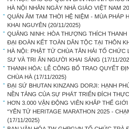
HÀ NỘI NHÂN NGÀY NHÀ GIÁO VIỆT NAM 20
QUÁN ÂM TAM THỜI HỆ NIỆM - MÙA PHÁP H
KHAI NGUYÊN
(20/11/2025)
QUẢNG NINH: HÒA THƯỢNG THÍCH THANH
ĐẠI ĐOÀN KẾT TOÀN DÂN TỘC TẠI THÔN KH
HÀ NỘI: PHẬT TỬ CHÙA TÂN HẢI TỔ CHỨC
SƯ VÀ TRI ÂN NGƯỜI KHAI SÁNG
(17/11/20
THANH HÓA: LỄ CÔNG BỐ TRAO QUYẾT ĐỊN
CHÙA HÀ
(17/11/2025)
ĐẠI SỨ BHUTAN KINZANG DORJI: HẠNH PH
NỀN TẢNG CỦA SỰ PHÁT TRIỂN ĐÍCH THỰ
HƠN 3.000 VẬN ĐỘNG VIÊN KHẮP THẾ GIỚI
“YÊN TỬ HERITAGE MARATHON 2025 - CHẠ
(17/11/2025)
BAN VĂN HÓA TW GHPGVN TỔ CHỨC TRÀ Đ