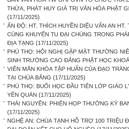
THỪA, PHÁT HUY GIÁ TRỊ VĂN HÓA PHẬT G
(17/11/2025)
ẤN ĐỘ: HT. THÍCH HUYỀN DIỆU VẤN AN HT.
CÙNG KHUYẾN TU ĐẠI CHÚNG TRONG PHÁP
ĐỊA TẠNG
(17/11/2025)
PHÚ THỌ: HỘI NGHỊ GẶP MẶT THƯỜNG NIÊ
SINH TRƯỜNG CAO ĐẲNG PHẬT HỌC KHOÁ
VIÊN MÃN KHÓA TẬP HUẤN CỦA ĐẠO TRÀN
TẠI CHÙA BẰNG
(17/11/2025)
PHÚ THỌ: BUỔI HỌC ĐẦU TIÊN LỚP GIÁO L
YÊN QUÁN
(17/11/2025)
THÁI NGUYÊN: PHIÊN HỌP THƯỜNG KỲ BA
(17/11/2025)
NGHỆ AN: CHÙA TẠNH HỖ TRỢ 100 TRIỆU