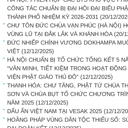
CÔNG TÁC CHUẨN BỊ ĐẠI HỘI ĐẠI BIỂU PHẬ
THÀNH PHỐ NHIỆM KỲ 2026-2031
(20/12/202
CHƯ TÔN ĐỨC CHÙA VẠN PHÚC (HÀ NỘI) 
VÙNG LŨ TẠI ĐẮK LẮK VÀ KHÁNH HÒA
(20/1
ĐỨC NHIẾP CHÍNH VƯƠNG DOKHAMPA MUỐ
VIỆT
(12/12/2025)
HÀ NỘI CHUẨN BỊ TỔ CHỨC TỔNG KẾT 5 
“VĂN MINH, TIẾT KIỆM TRONG HOẠT ĐỘNG
VIỆN PHẬT GIÁO THỦ ĐÔ”
(12/12/2025)
THANH HÓA: CHƯ TĂNG, PHẬT TỬ CHÙA T
SƠN VÀ CHÙA BỤT TỔ CHỨC CHƯƠNG TRÌN
NĂM 2025
(12/12/2025)
DẤU ẤN VIỆT NAM TẠI VESAK 2025
(12/12/2
HOẰNG PHÁP VÙNG DÂN TỘC THIỂU SỐ: S