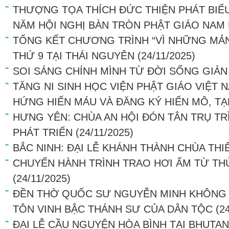
THƯỢNG TỌA THÍCH ĐỨC THIỆN PHÁT BIỂU 
NĂM HỘI NGHỊ BÀN TRÒN PHẬT GIÁO NAM 
TỔNG KẾT CHƯƠNG TRÌNH “VÌ NHỮNG MẢN
THỨ 9 TẠI THÁI NGUYÊN
(24/11/2025)
SOI SÁNG CHÍNH MÌNH TỪ ĐỜI SỐNG GIẢN
TĂNG NI SINH HỌC VIỆN PHẬT GIÁO VIỆT N
HỨNG HIẾN MÁU VÀ ĐĂNG KÝ HIẾN MÔ, T
HƯNG YÊN: CHÙA AN HỘI ĐÓN TÂN TRỤ TR
PHÁT TRIỂN
(24/11/2025)
BẮC NINH: ĐẠI LỄ KHÁNH THÀNH CHÙA THIÊ
CHUYẾN HÀNH TRÌNH TRAO HƠI ẤM TỪ TH
(24/11/2025)
ĐỀN THỜ QUỐC SƯ NGUYỄN MINH KHÔNG T
TÔN VINH BẬC THÁNH SƯ CỦA DÂN TỘC
(2
ĐẠI LỄ CẦU NGUYỆN HÒA BÌNH TẠI BHUTAN