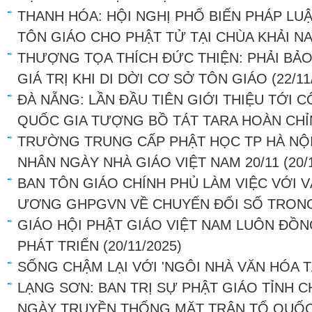
THANH HÓA: HỘI NGHỊ PHỔ BIẾN PHÁP LU
TÔN GIÁO CHO PHẬT TỬ TẠI CHÙA KHẢI N
THƯỢNG TỌA THÍCH ĐỨC THIỆN: PHẢI BẢ
GIÁ TRỊ KHI DI DỜI CƠ SỞ TÔN GIÁO
(22/11
ĐÀ NẴNG: LẦN ĐẦU TIÊN GIỚI THIỆU TỚI
QUỐC GIA TƯỢNG BỒ TÁT TARA HOÀN CHỈ
TRƯỜNG TRUNG CẤP PHẬT HỌC TP HÀ NỘI
NHÂN NGÀY NHÀ GIÁO VIỆT NAM 20/11
(20/
BAN TÔN GIÁO CHÍNH PHỦ LÀM VIỆC VỚI
ƯƠNG GHPGVN VỀ CHUYỂN ĐỔI SỐ TRON
GIÁO HỘI PHẬT GIÁO VIỆT NAM LUÔN ĐỒ
PHÁT TRIỂN
(20/11/2025)
SỐNG CHẬM LẠI VỚI 'NGÔI NHÀ VĂN HÓA T
LẠNG SƠN: BAN TRỊ SỰ PHẬT GIÁO TỈNH 
NGÀY TRUYỀN THỐNG MẶT TRẬN TỔ QUỐC