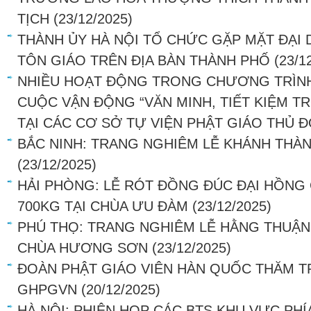
TỊCH
(23/12/2025)
THÀNH ỦY HÀ NỘI TỔ CHỨC GẶP MẶT ĐẠI 
TÔN GIÁO TRÊN ĐỊA BÀN THÀNH PHỐ
(23/1
NHIỀU HOẠT ĐỘNG TRONG CHƯƠNG TRÌNH
CUỘC VẬN ĐỘNG “VĂN MINH, TIẾT KIỆM 
TẠI CÁC CƠ SỞ TỰ VIỆN PHẬT GIÁO THỦ 
BẮC NINH: TRANG NGHIÊM LỄ KHÁNH THÀ
(23/12/2025)
HẢI PHÒNG: LỄ RÓT ĐỒNG ĐÚC ĐẠI HỒN
700KG TẠI CHÙA ƯU ĐÀM
(23/12/2025)
PHÚ THỌ: TRANG NGHIÊM LỄ HẰNG THUẬN 
CHÙA HƯƠNG SƠN
(23/12/2025)
ĐOÀN PHẬT GIÁO VIÊN HÀN QUỐC THĂM 
GHPGVN
(20/12/2025)
HÀ NỘI: PHIÊN HỌP CÁC BTS KHU VỰC PHÍ