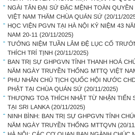
NGÀI TÂN ĐẠI SỨ ĐẶC MỆNH TOÀN QUYỀN
VIỆT NAM THĂM CHÙA QUÁN SỨ
(20/11/202
HỌC VIỆN PGVN TẠI HÀ NỘI KỶ NIỆM 43 N
NAM 20-11
(20/11/2025)
TƯỞNG NIỆM TUẦN LÂM ĐỆ LỤC CỐ TRƯ
THÍCH TRÍ TỊNH
(20/11/2025)
BAN TRỊ SỰ GHPGVN TỈNH THANH HOÁ CH
NĂM NGÀY TRUYỀN THỐNG MTTQ VIỆT NA
PHU NHÂN CHỦ TỊCH QUỐC HỘI NƯỚC CHD
PHẬT TẠI CHÙA QUÁN SỨ
(20/11/2025)
THƯỢNG TOẠ THÍCH NHẬT TỪ NHẬN TIẾN 
TẠI SRI LANKA
(20/11/2025)
NINH BÌNH: BAN TRỊ SỰ GHPGVN TỈNH CH
NĂM NGÀY TRUYỀN THỐNG MTTQVN
(20/11
HÀ NỘI: CÁC CƠ QUAN BAN NGÀNH CHÚC