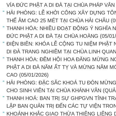
VÍA ĐỨC PHẬT A DI ĐÀ TẠI CHÙA PHÁP VÂN
HẢI PHÒNG: LỄ KHỞI CÔNG XÂY DỰNG T
THẾ ÂM CAO 25 MÉT TẠI CHÙA HẢI CHÂU
(0
THANH HÓA: NHIỀU ĐOẠT ĐỘNG Ý NGHĨA 
ĐỨC PHẬT A DI ĐÀ TẠI CHÙA HOÀNG
(05/01
ĐIỆN BIÊN: KHÓA LỄ CỘNG TU NIỆM PHẬ
DI ĐÀ TRANG NGHIÊM TẠI CHÙA LINH QUA
THANH HÓA: ĐÊM HỘI HOA ĐĂNG MỪNG N
PHẬT A DI ĐÀ NĂM ẤT TỴ VÀ MỪNG NĂM MỚ
CAO
(05/01/2026)
HẢI PHÒNG: ĐẶC SẮC KHOÁ TU ĐÓN MỪNG
CHO SINH VIÊN TẠI CHÙA KHÁNH VÂN (QU
THANH HOÁ: BAN TRỊ SỰ GHPGVN TỈNH T
LẬP BAN QUẢN TRỊ ĐẾN CÁC TỰ VIỆN TRO
KHOẢNH KHẮC GIAO THỪA THIÊNG LIÊNG D