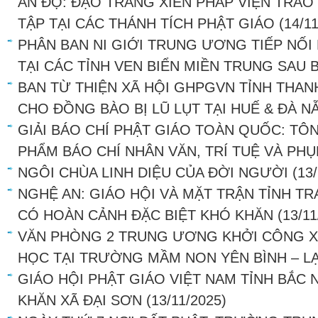
ẤN ĐỘ: ĐẠO TRÀNG XIỂN PHÁP VIỆN TRAO
TẬP TẠI CÁC THÁNH TÍCH PHẬT GIÁO
(14/1
PHÂN BAN NI GIỚI TRUNG ƯƠNG TIẾP NỐI
TẠI CÁC TỈNH VEN BIỂN MIỀN TRUNG SAU 
BAN TỪ THIỆN XÃ HỘI GHPGVN TỈNH THA
CHO ĐỒNG BÀO BỊ LŨ LỤT TẠI HUẾ & ĐÀ N
GIẢI BÁO CHÍ PHẬT GIÁO TOÀN QUỐC: TÔ
PHẨM BÁO CHÍ NHÂN VĂN, TRÍ TUỆ VÀ PH
NGÔI CHÙA LINH DIỆU CỦA ĐỜI NGƯỜI
(13
NGHỆ AN: GIÁO HỘI VÀ MẶT TRẬN TỈNH T
CÓ HOÀN CẢNH ĐẶC BIỆT KHÓ KHĂN
(13/11
VĂN PHÒNG 2 TRUNG ƯƠNG KHỞI CÔNG X
HỌC TẠI TRƯỜNG MẦM NON YÊN BÌNH – L
GIÁO HỘI PHẬT GIÁO VIỆT NAM TỈNH BẮC
KHĂN XÃ ĐẠI SƠN
(13/11/2025)