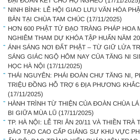
ĐẠI ĐOÀN KẾT CHO HỘ NGHÈO
(17/11/2025
NINH BÌNH: LỄ HỘI GIAO LƯU VĂN HÓA PH
BẢN TẠI CHÙA TAM CHÚC
(17/11/2025)
HƠN 600 PHẬT TỬ ĐẠO TRÀNG PHÁP HOA 
NGHIÊM THAM DỰ KHÓA TẬP HUẤN NĂM 20
ÁNH SÁNG NƠI ĐẤT PHẬT – TỪ GIỮ LỬA T
SÁNG GIÁC NGỘ HÔM NAY CỦA TĂNG NI S
HỌC HÀ NỘI
(17/11/2025)
THÁI NGUYÊN: PHÁI ĐOÀN CHƯ TĂNG NI, P
TRIỆU ĐỒNG HỖ TRỢ 6 ĐỊA PHƯƠNG KHẮC
(17/11/2025)
HÀNH TRÌNH TỪ THIỆN CỦA ĐOÀN CHÙA LÁ
BI GIỮA MÙA LŨ
(17/11/2025)
TP. HÀ NỘI: LỄ TRI ÂN 20/11 VÀ THIỀN TR
ĐÀO TẠO CAO CẤP GIẢNG SƯ KHU VỰC PH