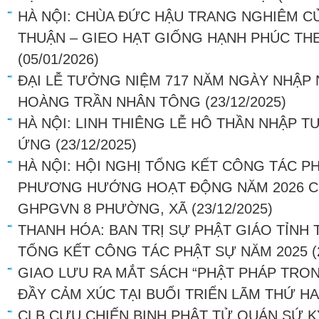
HÀ NỘI: CHÙA ĐỨC HẬU TRANG NGHIÊM C
THUẬN – GIEO HẠT GIỐNG HẠNH PHÚC THE
(05/01/2026)
ĐẠI LỄ TƯỞNG NIỆM 717 NĂM NGÀY NHẬP 
HOÀNG TRẦN NHÂN TÔNG
(23/12/2025)
HÀ NỘI: LINH THIÊNG LỄ HÔ THẦN NHẬP T
ỨNG
(23/12/2025)
HÀ NỘI: HỘI NGHỊ TỔNG KẾT CÔNG TÁC P
PHƯƠNG HƯỚNG HOẠT ĐỘNG NĂM 2026 CỦ
GHPGVN 8 PHƯỜNG, XÃ
(23/12/2025)
THANH HÓA: BAN TRỊ SỰ PHẬT GIÁO TỈNH
TỔNG KẾT CÔNG TÁC PHẬT SỰ NĂM 2025
(
GIAO LƯU RA MẮT SÁCH “PHẬT PHÁP TRO
ĐẦY CẢM XÚC TẠI BUỔI TRIỂN LÃM THỨ HA
CLB CỰU CHIẾN BINH PHẬT TỬ QUÁN SỨ K