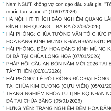
Nam NSƯT không vợ con cạo đầu xuất gia: "Tô
muốn tạo scandal"
(10/07/2026)
HÀ NỘI: HT. THÍCH BẢO NGHIÊM QUANG LÂ
ĐÌNH LINH QUANG – BÀ ĐÁ
(22/03/2026)
HẢI PHÒNG: CHÙA TƯỜNG VÂN TỔ CHỨC P
HOA ĐĂNG KÍNH MỪNG KHÁNH ĐẢN ĐỨC PH
HẢI PHÒNG: ĐÊM HOA ĐĂNG KÍNH MỪNG K
DI ĐÀ TẠI CHÙA LONG HOA
(07/01/2026)
PHÁP HỘI CẦU AN ĐÓN NĂM MỚI 2026 TẠI
TÂY THIÊN
(06/01/2026)
HẢI PHÒNG: LỄ RÓT ĐỒNG ĐÚC ĐẠI HỒNG
TẠI CHÙA KIM CƯƠNG (CỰU VIÊN)
(05/01/2
TRANG NGHIÊM KHÓA TU TỊNH ĐỘ NHÂN NG
ĐÀ TẠI CHÙA BẰNG
(05/01/2026)
HƯNG YÊN: TRANG NGHIÊM ĐÊM HOA ĐĂN