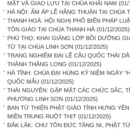
MẶT VÀ GIAO LƯU TẠI CHÙA KHẢI NAM
(01/
HÀ NỘI: ẤM ÁP LỄ HẰNG THUẬN TẠI CHÙA
THANH HOÁ: HỘI NGHỊ PHỔ BIẾN PHÁP LU
TÔN GIÁO TẠI CHÙA THANH HÀ
(01/12/2025)
PHÚ THỌ: KHAI GIẢNG LỚP BỒI DƯỠNG GI
TỬ TẠI CHÙA LINH SƠN
(01/12/2025)
TRANG NGHIÊM ĐẠI LỄ CẦU QUỐC THÁI DÂ
THÀNH THĂNG LONG
(01/12/2025)
HÀ TĨNH: CHÙA ĐẠI HÙNG KỶ NIỆM NGÀY “
QUỐC MẪU
(01/12/2025)
THÁI NGUYÊN: GẶP MẶT CÁC CHỨC SẮC, TÍ
PHƯỜNG LINH SƠN
(01/12/2025)
BAN TỪ THIỆN PHẬT GIÁO TỈNH HƯNG YÊN
MIỀN TRUNG RUỘT THỊT
(01/12/2025)
ĐẮK LẮK: CHƯ TÔN ĐỨC TĂNG NI, PHẬT TỬ