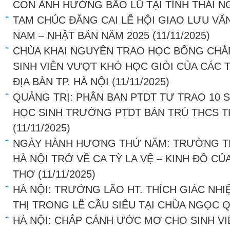
CON ẢNH HƯỞNG BÃO LŨ TẠI TỈNH THÁI 
TAM CHÚC ĐĂNG CAI LỄ HỘI GIAO LƯU VĂ
NAM – NHẬT BẢN NĂM 2025
(11/11/2025)
CHÙA KHAI NGUYÊN TRAO HỌC BỔNG C
SINH VIÊN VƯỢT KHÓ HỌC GIỎI CỦA CÁC
ĐỊA BÀN TP. HÀ NỘI
(11/11/2025)
QUẢNG TRỊ: PHÂN BAN PTDT TƯ TRAO 10
HỌC SINH TRƯỜNG PTDT BÁN TRÚ THCS 
(11/11/2025)
NGÀY HÀNH HƯƠNG THỨ NĂM: TRƯỜNG T
HÀ NỘI TRỞ VỀ CA TỲ LA VỆ – KINH ĐÔ C
THƠ
(11/11/2025)
HÀ NỘI: TRƯỞNG LÃO HT. THÍCH GIÁC NHI
THỊ TRONG LỄ CẦU SIÊU TẠI CHÙA NGỌC 
HÀ NỘI: CHẮP CÁNH ƯỚC MƠ CHO SINH V