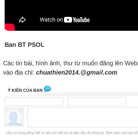
Ban BT PSOL
Các tin bài, hình ảnh, thư từ muốn đăng lên Web
vào địa chỉ:
chuathien2014.@gmail.com
0
Ý KIẾN CỦA BẠN
Hãy sử dụng tiếng Việt có dấu khi viết bài và điền đầy đủ thông tin. Bình luận của bạn s