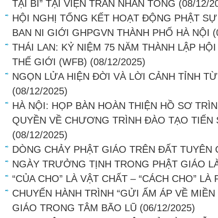
TẠI BỈ” TẠI VIỆN TRẦN NHÂN TÔNG
(08/12/2
HỘI NGHỊ TỔNG KẾT HOẠT ĐỘNG PHẬT SỰ
BAN NI GIỚI GHPGVN THÀNH PHỐ HÀ NỘI
(
THÁI LAN: KỶ NIỆM 75 NĂM THÀNH LẬP HỘ
THẾ GIỚI (WFB)
(08/12/2025)
NGỌN LỬA HIỆN ĐỜI VÀ LỜI CẢNH TỈNH TỪ
(08/12/2025)
HÀ NỘI: HỌP BÀN HOÀN THIỆN HỒ SƠ TRÌ
QUYỀN VỀ CHƯƠNG TRÌNH ĐÀO TẠO TIẾN 
(08/12/2025)
DÒNG CHẢY PHẬT GIÁO TRÊN ĐẤT TUYÊN
NGÀY TRƯỞNG TỊNH TRONG PHẬT GIÁO LÀ
“CỦA CHO” LÀ VẬT CHẤT – “CÁCH CHO” LÀ
CHUYẾN HÀNH TRÌNH “GỬI ẤM ÁP VỀ MIỀN
GIÁO TRONG TÂM BÃO LŨ
(06/12/2025)