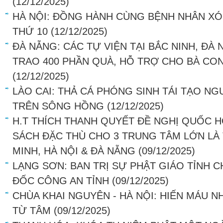
(12/12/2025)
HÀ NỘI: ĐỒNG HÀNH CÙNG BỆNH NHÂN XÓ
THỨ 10
(12/12/2025)
ĐÀ NẴNG: CÁC TỰ VIỆN TẠI BẮC NINH, ĐÀ
TRAO 400 PHẦN QUÀ, HỖ TRỢ CHO BÀ CO
(12/12/2025)
LÀO CAI: THẢ CÁ PHÓNG SINH TÁI TẠO NG
TRÊN SÔNG HỒNG
(12/12/2025)
H.T THÍCH THANH QUYẾT ĐỀ NGHỊ QUỐC H
SÁCH ĐẶC THÙ CHO 3 TRUNG TÂM LỚN LÀ
MINH, HÀ NỘI & ĐÀ NẴNG
(09/12/2025)
LẠNG SƠN: BAN TRỊ SỰ PHẬT GIÁO TỈNH 
ĐỐC CÔNG AN TỈNH
(09/12/2025)
CHÙA KHAI NGUYÊN - HÀ NỘI: HIẾN MÁU N
TỪ TÂM
(09/12/2025)