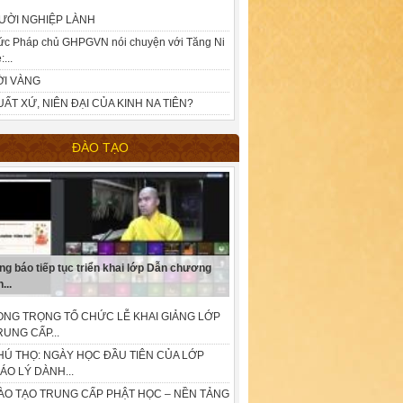
ƯỜI NGHIỆP LÀNH
ức Pháp chủ GHPGVN nói chuyện với Tăng Ni
:...
ỜI VÀNG
UẤT XỨ, NIÊN ĐẠI CỦA KINH NA TIÊN?
ĐÀO TẠO
ng báo tiếp tục triển khai lớp Dẫn chương
...
ONG TRỌNG TỔ CHỨC LỄ KHAI GIẢNG LỚP
RUNG CẤP...
HÚ THỌ: NGÀY HỌC ĐẦU TIÊN CỦA LỚP
IÁO LÝ DÀNH...
ÀO TẠO TRUNG CẤP PHẬT HỌC – NỀN TẢNG