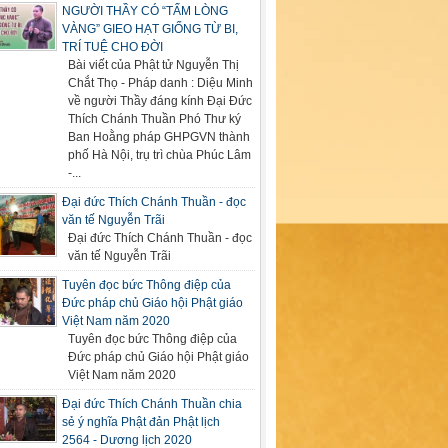
NGƯỜI THẦY CÓ “TẤM LÒNG
VÀNG” GIEO HẠT GIỐNG TỪ BI,
TRÍ TUỆ CHO ĐỜI
Bài viết của Phật tử Nguyễn Thị
Chắt Thọ - Pháp danh : Diệu Minh
về người Thầy đáng kính Đại Đức
Thích Chánh Thuần Phó Thư ký
Ban Hoằng pháp GHPGVN thành
phố Hà Nội, trụ trì chùa Phúc Lâm
-...
Đại đức Thích Chánh Thuần - đọc
văn tế Nguyễn Trãi
Đại đức Thích Chánh Thuần - đọc
văn tế Nguyễn Trãi
Tuyên đọc bức Thông điệp của
Đức pháp chủ Giáo hội Phật giáo
Việt Nam năm 2020
Tuyên đọc bức Thông điệp của
Đức pháp chủ Giáo hội Phật giáo
Việt Nam năm 2020
Đại đức Thích Chánh Thuần chia
sẻ ý nghĩa Phật đản Phật lịch
2564 - Dương lịch 2020