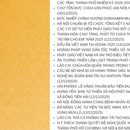
CÁC TỈNH, THÀNH PHỐ NHIỆM KỲ 2026-20
CHƯ TÔN ĐỨC CHÙA VẠN PHÚC (HÀ NỘI) 
(20/12/2025)
ĐỨC NHIẾP CHÍNH VƯƠNG DOKHAMPA MUỐ
HÀ NỘI CHUẨN BỊ TỔ CHỨC TỔNG KẾT 5 N
CÁC CƠ SỞ TỰ VIỆN PHẬT GIÁO THỦ ĐÔ”
(
THANH HÓA: CHƯ TĂNG, PHẬT TỬ CHÙA 
“ÁO ẤM CHO EM” NĂM 2025
(12/12/2025)
DẤU ẤN VIỆT NAM TẠI VESAK 2025
(12/12/2
HOẰNG PHÁP VÙNG DÂN TỘC THIỂU SỐ: S
PHẬT GIÁO VIỆT NAM VÀ VAI TRÒ ĐIỀU TIẾ
ẤN TƯỢNG TRIỂN LÃM LOẠT TRANH PHẬT 
LÀO CAI: CHÙA HÒA QUÂN TRANG TRỌNG 
CẬU BÉ BỎ NHÀ ĐI VÀ HÀNH TRÌNH GIÁC 
NGHỆ AN: ĐOÀN BAN TRỊ SỰ GHPGVN TỈNH 
(12/12/2025)
HẢI PHÒNG: LỄ HẰNG THUẬN ĐẦU TIÊN Đ
HƯNG YÊN: BAN TỪ THIỆN XÃ HỘI PHẬT G
XÃ ĐÔNG TIỀN HẢI
(12/12/2025)
HÀ NỘI: ĐỒNG HÀNH CÙNG BỆNH NHÂN XÓ
ĐÀ NẴNG: CÁC TỰ VIỆN TẠI BẮC NINH, Đ
VÙNG MƯA LŨ
(12/12/2025)
LÀO CAI: THẢ CÁ PHÓNG SINH TÁI TẠO N
H.T THÍCH THANH QUYẾT ĐỀ NGHỊ QUỐC 
THÀNH PHỐ HỒ CHÍ MINH, HÀ NỘI & ĐÀ N