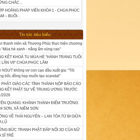
ỮNG CHẮC...
ỚP HOẰNG PHÁP VIÊN KHÓA 1 - CHÙA PHÚC
M – BUỔI...
Tin tức tiêu biểu
n thanh niên xã Thượng Phúc thực hiện chương
nh “Mùa hè xanh - nắng ấm vùng cao”
G KẾT KHOÁ TU MÙA HÈ "HÀNH TRANG TUỔI
 LẦN VII" CHÙA PHÚC LÂM
 NSƯT không vợ con cạo đầu xuất gia: "Tôi
ng bốc đồng hay muốn tạo scandal"
 PHẬT GIÁO CÁC TỈNH THÀNH NỘP BÁO CÁO
NG KẾT PHẬT SỰ VỀ TRUNG ƯƠNG TRƯỚC
1/2026
YÊN QUANG: KHÁNH THÀNH ĐIỂM TRƯỜNG
M SƠN, XÃ NIÊM SƠN
NG VỀ THÁI NGUYÊN – LAN TỎA TỪ BI GIỮA
A LŨ
NG BỨC TRANH PHẬT ĐẮP NỔI 3D CỦA NỮ
 SĨ TRẺ