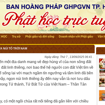
T HỌC
Trụ xứ
Phật giáo và đời sống
Doanh nhân với Phật giáo
Văn 
ỮA NÚI TỔ TRỜI NAM
Ngày đăng:
Thứ 7 , 13/09/2025 06:41 .
đến một địa danh mang vẻ đẹp hùng vĩ của non sông đất
đất linh thiêng, nơi bao thế hệ người con đất Việt tìm về
để sống lại với mạch ngầm tín ngưỡng và tâm linh đã bền
vậy, ngọn núi linh thiêng ấy đến nay vẫn là nơi lưu dấu
 trong Tứ thánh, Tứ Bất Tử của Việt Nam – Thần Tản
, có một ngôi chùa rất nổi tiếng đã gắn liền với chiều