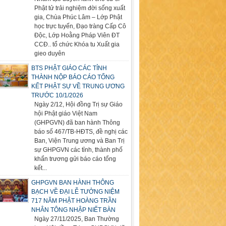
Phật tử trải nghiệm đời sống xuất
gia, Chùa Phúc Lâm – Lớp Phật
học trực tuyến, Đạo tràng Cấp Cô
Độc, Lớp Hoằng Pháp Viên ĐT
CCĐ.. tổ chức Khóa tu Xuất gia
gieo duyên
BTS PHẬT GIÁO CÁC TỈNH
THÀNH NỘP BÁO CÁO TỔNG
KẾT PHẬT SỰ VỀ TRUNG ƯƠNG
TRƯỚC 10/1/2026
Ngày 2/12, Hội đồng Trị sự Giáo
hội Phật giáo Việt Nam
(GHPGVN) đã ban hành Thông
báo số 467/TB-HĐTS, đề nghị các
Ban, Viện Trung ương và Ban Trị
sự GHPGVN các tỉnh, thành phố
khẩn trương gửi báo cáo tổng
kết...
GHPGVN BAN HÀNH THÔNG
BẠCH VỀ ĐẠI LỄ TƯỞNG NIỆM
717 NĂM PHẬT HOÀNG TRẦN
NHÂN TÔNG NHẬP NIẾT BÀN
Ngày 27/11/2025, Ban Thường