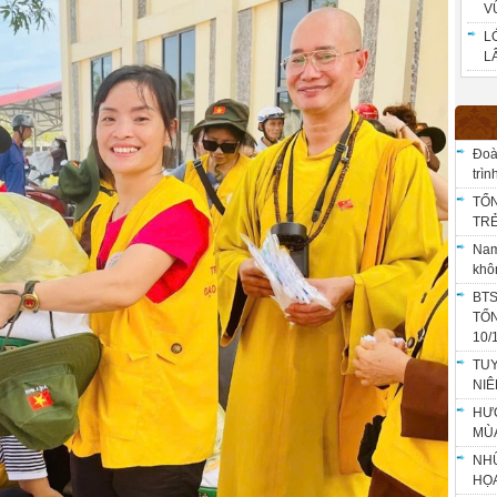
V
L
LÂ
Đoà
trì
TỔN
TRẺ
Nam
khô
BTS
TỔ
10/
TU
NIÊ
HƯỚ
MÙ
NHỮ
HỌA