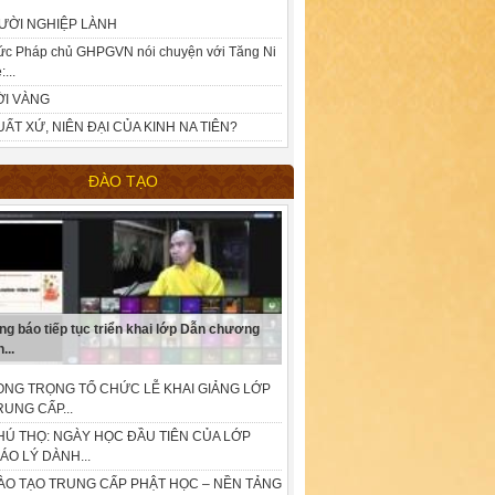
ƯỜI NGHIỆP LÀNH
ức Pháp chủ GHPGVN nói chuyện với Tăng Ni
:...
ỜI VÀNG
UẤT XỨ, NIÊN ĐẠI CỦA KINH NA TIÊN?
ĐÀO TẠO
ng báo tiếp tục triển khai lớp Dẫn chương
...
ONG TRỌNG TỔ CHỨC LỄ KHAI GIẢNG LỚP
RUNG CẤP...
HÚ THỌ: NGÀY HỌC ĐẦU TIÊN CỦA LỚP
IÁO LÝ DÀNH...
ÀO TẠO TRUNG CẤP PHẬT HỌC – NỀN TẢNG