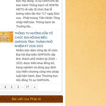
trực Hội đồng Trị sự GHPGVN đã
ban hành Thông bạch số 459/TB-
HĐTS về việc tổ chức Đại lễ
tưởng niệm lần thứ 717 ngày Đức
vua - Phật hoàng Trần Nhân Tông
nhập Niết bàn. Thông bạch do
Trưởng lão...
THÔNG TƯ HƯỚNG DẪN TỔ
CHỨC ĐẠI HỘI ĐẠI BIỂU
GHPGVN TỈNH, THÀNH PHỐ
NHIỆM KỲ 2026-2031
Nhằm bảo đảm công tác tổ chức
Đại hội Đại biểu GHPGVN cấp
tỉnh, thành phố nhiệm kỳ 2026 –
2031 được triển khai đồng bộ,
trang nghiêm và đúng quy định
của Hiến chương cũng như pháp
luật hiện hành, Ban Thường trực
Hội đồng Trị sự GHPGVN...
...
1
2
3
77
»
Bài viết của Phật tử