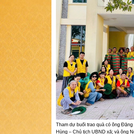
Tham dự buổi trao quà có ông Đặng
Hùng – Chủ tịch UBND xã; và ông N