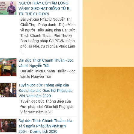
NGƯỜI THẦY CÓ “TẤM LÒNG
VÀNG” GIEO HẠT GIỐNG TỪ BI,
TRÍ TUỆ CHO ĐỜI
Bài viết của Phật tử Nguyễn Thị
Chắt Thọ - Pháp danh : Diệu Minh
về người Thầy đáng kính Đại Đức
Thích Chánh Thuần Phó Thư ký
Ban Hoằng pháp GHPGVN thành
phố Hà Nội, trụ trì chùa Phúc Lâm
-...
Đại đức Thích Chánh Thuần - đọc
văn tế Nguyễn Trãi
Đại đức Thích Chánh Thuần - đọc
văn tế Nguyễn Trãi
Tuyên đọc bức Thông điệp của
Đức pháp chủ Giáo hội Phật giáo
Việt Nam năm 2020
Tuyên đọc bức Thông điệp của
Đức pháp chủ Giáo hội Phật giáo
Việt Nam năm 2020
Đại đức Thích Chánh Thuần chia
sẻ ý nghĩa Phật đản Phật lịch
2564 - Dương lịch 2020