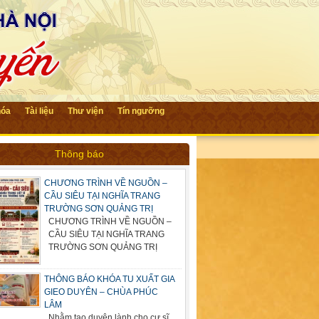
hóa
Tài liệu
Thư viện
Tín ngưỡng
Thông báo
CHƯƠNG TRÌNH VỀ NGUỒN –
CẦU SIÊU TẠI NGHĨA TRANG
TRƯỜNG SƠN QUẢNG TRỊ
CHƯƠNG TRÌNH VỀ NGUỒN –
CẦU SIÊU TẠI NGHĨA TRANG
TRƯỜNG SƠN QUẢNG TRỊ
THÔNG BÁO KHÓA TU XUẤT GIA
GIEO DUYÊN – CHÙA PHÚC
LÂM
Nhằm tạo duyên lành cho cư sĩ