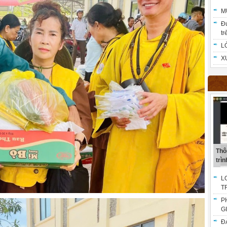
M
Đ
trẻ
L
X
Thô
trình
L
T
P
G
Đ