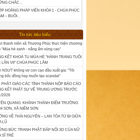
ỮNG CHẮC...
ỚP HOẰNG PHÁP VIÊN KHÓA 1 - CHÙA PHÚC
M – BUỔI...
Tin tức tiêu biểu
n thanh niên xã Thượng Phúc thực hiện chương
nh “Mùa hè xanh - nắng ấm vùng cao”
G KẾT KHOÁ TU MÙA HÈ "HÀNH TRANG TUỔI
 LẦN VII" CHÙA PHÚC LÂM
 NSƯT không vợ con cạo đầu xuất gia: "Tôi
ng bốc đồng hay muốn tạo scandal"
 PHẬT GIÁO CÁC TỈNH THÀNH NỘP BÁO CÁO
NG KẾT PHẬT SỰ VỀ TRUNG ƯƠNG TRƯỚC
1/2026
YÊN QUANG: KHÁNH THÀNH ĐIỂM TRƯỜNG
M SƠN, XÃ NIÊM SƠN
NG VỀ THÁI NGUYÊN – LAN TỎA TỪ BI GIỮA
A LŨ
NG BỨC TRANH PHẬT ĐẮP NỔI 3D CỦA NỮ
 SĨ TRẺ