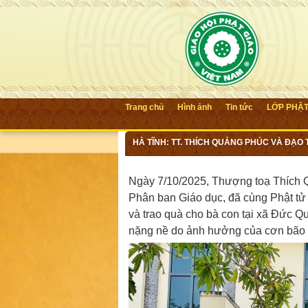
Trang chủ
Hình ảnh
Tin tức
LỚP PHẬ
HÀ TĨNH: TT. THÍCH QUẢNG PHÚC VÀ ĐẠO
CON BỊ THIỆT HẠI DO BÃO SỐ 10
Ngày 7/10/2025, Thượng toạ Thích 
Phân ban Giáo dục, đã cùng Phật tử
và trao quà cho bà con tại xã Đức Qu
nặng nề do ảnh hưởng của cơn bão số 