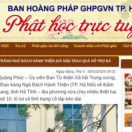
T HỌC
Trụ xứ
Phật giáo và đời sống
Doanh nhân với Phật giáo
Văn 
 TRÀNG NGŨ BÁCH HÀNH THIỆN (HÀ NỘI) TRAO QUÀ HỖ TRỢ BÀ
Ngày đăng:
Thứ 5 , 09/10/2025 09:01 .
Quảng Phúc – Ủy viên Ban Từ thiện Xã hội Trung ương,
 Đạo tràng Ngũ Bách Hành Thiện (TP. Hà Nội) về thăm
ang, tỉnh Hà Tĩnh – địa phương vừa chịu nhiều thiệt hại
10, lũ lụt và tình trạng cô lập kéo dài.