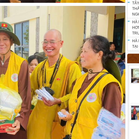
TÂY
THẮ
NG
HÀ 
HƠN
TR
HÀ 
TẠI