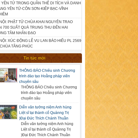
 YÊN TỬ TRONG QUẦN THỂ DI TÍCH VÀ DANH
NG YÊN TỬ-CÔN SƠN-KIẾP BẠC-VĨNH
HIÊM
NỘI: PHẬT TỬ CHÙA KHAI NGUYÊN TRAO
 700 SUẤT QUÀ TRUNG THU ĐẾN HAI
UNG TÂM NHÂN ĐẠO
NỘI: XÚC ĐỘNG LỄ VU LAN BÁO HIẾU PL 2569
 CHÙA TĂNG PHÚC
Tin tức mới
THÔNG BÁO Chiêu sinh Chương
trình đào tạo Hoằng pháp viên
chuyên sâu
THÔNG BÁO Chiêu sinh Chương
trình đào tạo Hoằng pháp viên
chuyên sâu
Diễn văn tưởng niệm Anh hùng
Liệt sĩ tại thành cổ Quảnng Trị
)Đại Đức Thích Chánh Thuần
Diễn văn tưởng niệm Anh hùng
Liệt sĩ tại thành cổ Quảnng Trị
)Đại Đức Thích Chánh Thuần