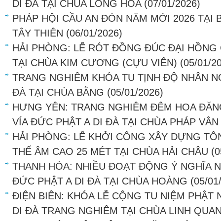
DI ĐÀ TẠI CHÙA LONG HOA
(07/01/2026)
PHÁP HỘI CẦU AN ĐÓN NĂM MỚI 2026 TẠI
TÂY THIÊN
(06/01/2026)
HẢI PHÒNG: LỄ RÓT ĐỒNG ĐÚC ĐẠI HỒNG
TẠI CHÙA KIM CƯƠNG (CỰU VIÊN)
(05/01/2
TRANG NGHIÊM KHÓA TU TỊNH ĐỘ NHÂN NG
ĐÀ TẠI CHÙA BẰNG
(05/01/2026)
HƯNG YÊN: TRANG NGHIÊM ĐÊM HOA ĐĂN
VÍA ĐỨC PHẬT A DI ĐÀ TẠI CHÙA PHÁP VÂN
HẢI PHÒNG: LỄ KHỞI CÔNG XÂY DỰNG T
THẾ ÂM CAO 25 MÉT TẠI CHÙA HẢI CHÂU
(0
THANH HÓA: NHIỀU ĐOẠT ĐỘNG Ý NGHĨA 
ĐỨC PHẬT A DI ĐÀ TẠI CHÙA HOÀNG
(05/01
ĐIỆN BIÊN: KHÓA LỄ CỘNG TU NIỆM PHẬ
DI ĐÀ TRANG NGHIÊM TẠI CHÙA LINH QUA