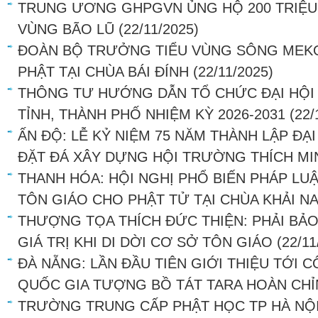
TRUNG ƯƠNG GHPGVN ỦNG HỘ 200 TRIỆU
VÙNG BÃO LŨ
(22/11/2025)
ĐOÀN BỘ TRƯỞNG TIỂU VÙNG SÔNG MEK
PHẬT TẠI CHÙA BÁI ĐÍNH
(22/11/2025)
THÔNG TƯ HƯỚNG DẪN TỔ CHỨC ĐẠI HỘI 
TỈNH, THÀNH PHỐ NHIỆM KỲ 2026-2031
(22/
ẤN ĐỘ: LỄ KỶ NIỆM 75 NĂM THÀNH LẬP ĐẠ
ĐẶT ĐÁ XÂY DỰNG HỘI TRƯỜNG THÍCH MI
THANH HÓA: HỘI NGHỊ PHỔ BIẾN PHÁP LU
TÔN GIÁO CHO PHẬT TỬ TẠI CHÙA KHẢI N
THƯỢNG TỌA THÍCH ĐỨC THIỆN: PHẢI BẢ
GIÁ TRỊ KHI DI DỜI CƠ SỞ TÔN GIÁO
(22/11
ĐÀ NẴNG: LẦN ĐẦU TIÊN GIỚI THIỆU TỚI
QUỐC GIA TƯỢNG BỒ TÁT TARA HOÀN CHỈ
TRƯỜNG TRUNG CẤP PHẬT HỌC TP HÀ NỘI