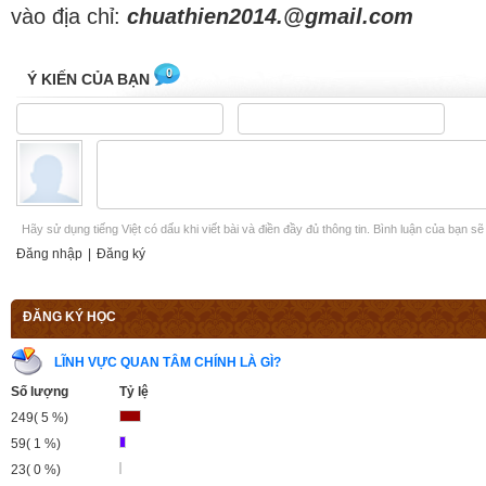
vào địa chỉ:
chuathien2014.@gmail.com
0
Ý KIẾN CỦA BẠN
Hãy sử dụng tiếng Việt có dấu khi viết bài và điền đầy đủ thông tin. Bình luận của bạn s
Đăng nhập
|
Đăng ký
ĐĂNG KÝ HỌC
LĨNH VỰC QUAN TÂM CHÍNH LÀ GÌ?
Số lượng
Tỷ lệ
249( 5 %)
59( 1 %)
23( 0 %)