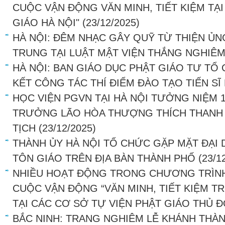
CUỘC VẬN ĐỘNG VĂN MINH, TIẾT KIỆM TẠI
GIÁO HÀ NỘI"
(23/12/2025)
HÀ NỘI: ĐÊM NHẠC GÂY QUỸ TỪ THIỆN Ủ
TRUNG TẠI LUẬT MẬT VIỆN THẮNG NGHIÊ
HÀ NỘI: BAN GIÁO DỤC PHẬT GIÁO TƯ TỔ
KẾT CÔNG TÁC THÍ ĐIỂM ĐÀO TẠO TIẾN SĨ
HỌC VIỆN PGVN TẠI HÀ NỘI TƯỞNG NIỆM 
TRƯỞNG LÃO HÒA THƯỢNG THÍCH THANH TỨ
TỊCH
(23/12/2025)
THÀNH ỦY HÀ NỘI TỔ CHỨC GẶP MẶT ĐẠI 
TÔN GIÁO TRÊN ĐỊA BÀN THÀNH PHỐ
(23/1
NHIỀU HOẠT ĐỘNG TRONG CHƯƠNG TRÌNH
CUỘC VẬN ĐỘNG “VĂN MINH, TIẾT KIỆM 
TẠI CÁC CƠ SỞ TỰ VIỆN PHẬT GIÁO THỦ 
BẮC NINH: TRANG NGHIÊM LỄ KHÁNH THÀ