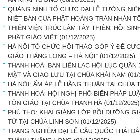
QUẢNG NINH TỔ CHỨC ĐẠI LỄ TƯỞNG NIỆ
NIẾT BÀN CỦA PHẬT HOÀNG TRẦN NHÂN T
THIỀN VIỆN TRÚC LÂM TÂY THIÊN: HỒI SI
PHẬT GIÁO VIỆT
(01/12/2025)
HÀ NỘI TỔ CHỨC HỘI THẢO GÓP Ý ĐỀ CƯƠ
GIÁO THĂNG LONG – HÀ NỘI”
(01/12/2025)
THANH HOÁ: BAN LIÊN LẠC HỘI LỤC QUÂN
MẶT VÀ GIAO LƯU TẠI CHÙA KHẢI NAM
(01/
HÀ NỘI: ẤM ÁP LỄ HẰNG THUẬN TẠI CHÙA
THANH HOÁ: HỘI NGHỊ PHỔ BIẾN PHÁP LU
TÔN GIÁO TẠI CHÙA THANH HÀ
(01/12/2025)
PHÚ THỌ: KHAI GIẢNG LỚP BỒI DƯỠNG GI
TỬ TẠI CHÙA LINH SƠN
(01/12/2025)
TRANG NGHIÊM ĐẠI LỄ CẦU QUỐC THÁI DÂ