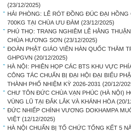
(23/12/2025)
HẢI PHÒNG: LỄ RÓT ĐỒNG ĐÚC ĐẠI HỒN
700KG TẠI CHÙA ƯU ĐÀM
(23/12/2025)
PHÚ THỌ: TRANG NGHIÊM LỄ HẰNG THUẬN 
CHÙA HƯƠNG SƠN
(23/12/2025)
ĐOÀN PHẬT GIÁO VIÊN HÀN QUỐC THĂM 
GHPGVN
(20/12/2025)
HÀ NỘI: PHIÊN HỌP CÁC BTS KHU VỰC PHÍ
CÔNG TÁC CHUẨN BỊ ĐẠI HỘI ĐẠI BIỂU PHẬ
THÀNH PHỐ NHIỆM KỲ 2026-2031
(20/12/202
CHƯ TÔN ĐỨC CHÙA VẠN PHÚC (HÀ NỘI) 
VÙNG LŨ TẠI ĐẮK LẮK VÀ KHÁNH HÒA
(20/1
ĐỨC NHIẾP CHÍNH VƯƠNG DOKHAMPA MUỐ
VIỆT
(12/12/2025)
HÀ NỘI CHUẨN BỊ TỔ CHỨC TỔNG KẾT 5 