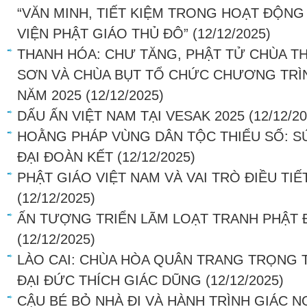
“VĂN MINH, TIẾT KIỆM TRONG HOẠT ĐỘNG
VIỆN PHẬT GIÁO THỦ ĐÔ”
(12/12/2025)
THANH HÓA: CHƯ TĂNG, PHẬT TỬ CHÙA T
SƠN VÀ CHÙA BỤT TỔ CHỨC CHƯƠNG TRÌN
NĂM 2025
(12/12/2025)
DẤU ẤN VIỆT NAM TẠI VESAK 2025
(12/12/2
HOẰNG PHÁP VÙNG DÂN TỘC THIỂU SỐ: S
ĐẠI ĐOÀN KẾT
(12/12/2025)
PHẬT GIÁO VIỆT NAM VÀ VAI TRÒ ĐIỀU TI
(12/12/2025)
ẤN TƯỢNG TRIỂN LÃM LOẠT TRANH PHẬT 
(12/12/2025)
LÀO CAI: CHÙA HÒA QUÂN TRANG TRỌNG 
ĐẠI ĐỨC THÍCH GIÁC DŨNG
(12/12/2025)
CẬU BÉ BỎ NHÀ ĐI VÀ HÀNH TRÌNH GIÁC 