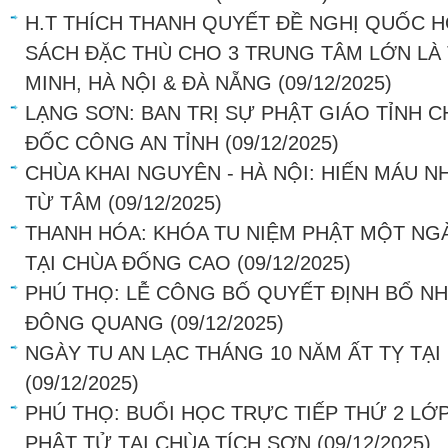
H.T THÍCH THANH QUYẾT ĐỀ NGHỊ QUỐC H
SÁCH ĐẶC THÙ CHO 3 TRUNG TÂM LỚN LÀ
MINH, HÀ NỘI & ĐÀ NẴNG
(09/12/2025)
LẠNG SƠN: BAN TRỊ SỰ PHẬT GIÁO TỈNH 
ĐỐC CÔNG AN TỈNH
(09/12/2025)
CHÙA KHAI NGUYÊN - HÀ NỘI: HIẾN MÁU N
TỪ TÂM
(09/12/2025)
THANH HÓA: KHÓA TU NIỆM PHẬT MỘT NGÀ
TẠI CHÙA ĐỐNG CAO
(09/12/2025)
PHÚ THỌ: LỄ CÔNG BỐ QUYẾT ĐỊNH BỔ NH
ĐÔNG QUANG
(09/12/2025)
NGÀY TU AN LẠC THÁNG 10 NĂM ẤT TỴ TẠ
(09/12/2025)
PHÚ THỌ: BUỔI HỌC TRỰC TIẾP THỨ 2 LỚ
PHẬT TỬ TẠI CHÙA TÍCH SƠN
(09/12/2025)