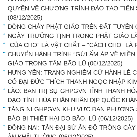
QUYỀN VỀ CHƯƠNG TRÌNH ĐÀO TẠO TIẾN 
(08/12/2025)
DÒNG CHẢY PHẬT GIÁO TRÊN ĐẤT TUYÊN
NGÀY TRƯỞNG TỊNH TRONG PHẬT GIÁO LÀ
“CỦA CHO” LÀ VẬT CHẤT – “CÁCH CHO” LÀ
CHUYẾN HÀNH TRÌNH “GỬI ẤM ÁP VỀ MIỀN
GIÁO TRONG TÂM BÃO LŨ
(06/12/2025)
HƯNG YÊN: TRANG NGHIÊM CỬ HÀNH LỄ 
CỐ ĐẠI ĐỨC THÍCH THANH NGỌC NHẬP KI
LÀO: BAN TRỊ SỰ GHPGVN TỈNH THANH H
ĐẠO TỈNH HỦA PHĂN NHÂN DỊP QUỐC KHÁ
TĂNG NI GHPGVN KHU VỰC ĐAN PHƯỢNG 
BÀO BỊ THIỆT HẠI DO BÃO, LŨ
(06/12/2025)
ĐỒNG NAI: TÂN ĐẠI SỨ ẤN ĐỘ TRỒNG CÂY
ÂN KHẢI TƯỜNG
(06/12/2025)