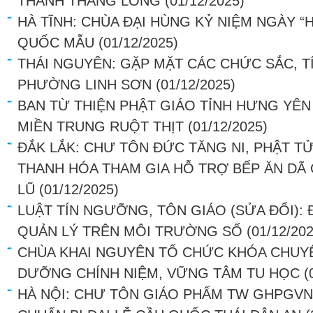
THÀNH THĂNG LONG
(01/12/2025)
HÀ TĨNH: CHÙA ĐẠI HÙNG KỶ NIỆM NGÀY “
QUỐC MẪU
(01/12/2025)
THÁI NGUYÊN: GẶP MẶT CÁC CHỨC SẮC, TÍ
PHƯỜNG LINH SƠN
(01/12/2025)
BAN TỪ THIỆN PHẬT GIÁO TỈNH HƯNG YÊN
MIỀN TRUNG RUỘT THỊT
(01/12/2025)
ĐẮK LẮK: CHƯ TÔN ĐỨC TĂNG NI, PHẬT TỬ
THANH HÓA THAM GIA HỖ TRỢ BẾP ĂN DÃ 
LŨ
(01/12/2025)
LUẬT TÍN NGƯỠNG, TÔN GIÁO (SỬA ĐỔI): Đ
QUẢN LÝ TRÊN MÔI TRƯỜNG SỐ
(01/12/202
CHÙA KHAI NGUYÊN TỔ CHỨC KHÓA CHUYÊ
DƯỠNG CHÍNH NIỆM, VỮNG TÂM TU HỌC
(
HÀ NỘI: CHƯ TÔN GIÁO PHẨM TW GHPGVN