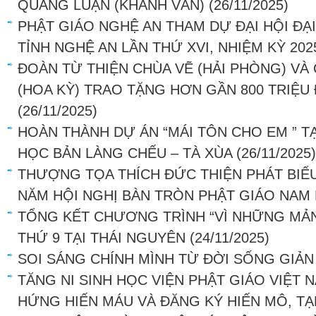
QUẢNG LUẬN (KHÁNH VÂN)
(26/11/2025)
PHẬT GIÁO NGHỆ AN THAM DỰ ĐẠI HỘI ĐẠI
TỈNH NGHỆ AN LẦN THỨ XVI, NHIỆM KỲ 202
ĐOÀN TỪ THIỆN CHÙA VẼ (HẢI PHÒNG) VÀ
(HOA KỲ) TRAO TẶNG HƠN GẦN 800 TRIỆU
(26/11/2025)
HOÀN THÀNH DỰ ÁN “MÁI TÔN CHO EM ” T
HỌC BẢN LÀNG CHẾU – TÀ XÙA
(26/11/2025)
THƯỢNG TỌA THÍCH ĐỨC THIỆN PHÁT BIỂU 
NĂM HỘI NGHỊ BÀN TRÒN PHẬT GIÁO NAM 
TỔNG KẾT CHƯƠNG TRÌNH “VÌ NHỮNG MẢN
THỨ 9 TẠI THÁI NGUYÊN
(24/11/2025)
SOI SÁNG CHÍNH MÌNH TỪ ĐỜI SỐNG GIẢN
TĂNG NI SINH HỌC VIỆN PHẬT GIÁO VIỆT N
HỨNG HIẾN MÁU VÀ ĐĂNG KÝ HIẾN MÔ, T