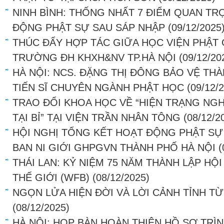
NINH BÌNH: THỐNG NHẤT 7 ĐIỂM QUAN T
ĐỘNG PHẬT SỰ SAU SÁP NHẬP
(09/12/2025
THÚC ĐẨY HỢP TÁC GIỮA HỌC VIỆN PHẬT 
TRƯỜNG ĐH KHXH&NV TP.HÀ NỘI
(09/12/20
HÀ NỘI: NCS. ĐẶNG THỊ ĐÔNG BẢO VỆ TH
TIẾN SĨ CHUYÊN NGÀNH PHẬT HỌC
(09/12/
TRAO ĐỔI KHOA HỌC VỀ “HIỆN TRẠNG NG
TẠI BỈ” TẠI VIỆN TRẦN NHÂN TÔNG
(08/12/2
HỘI NGHỊ TỔNG KẾT HOẠT ĐỘNG PHẬT SỰ
BAN NI GIỚI GHPGVN THÀNH PHỐ HÀ NỘI
(
THÁI LAN: KỶ NIỆM 75 NĂM THÀNH LẬP HỘ
THẾ GIỚI (WFB)
(08/12/2025)
NGỌN LỬA HIỆN ĐỜI VÀ LỜI CẢNH TỈNH TỪ
(08/12/2025)
HÀ NỘI: HỌP BÀN HOÀN THIỆN HỒ SƠ TRÌ