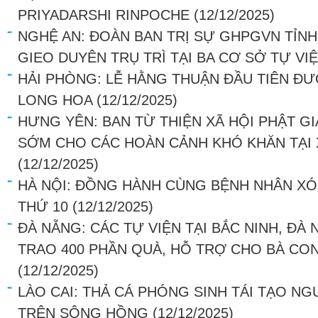
PRIYADARSHI RINPOCHE
(12/12/2025)
NGHỆ AN: ĐOÀN BAN TRỊ SỰ GHPGVN TỈNH
GIEO DUYÊN TRỤ TRÌ TẠI BA CƠ SỞ TỰ VI
HẢI PHÒNG: LỄ HẰNG THUẬN ĐẦU TIÊN ĐƯ
LONG HOA
(12/12/2025)
HƯNG YÊN: BAN TỪ THIỆN XÃ HỘI PHẬT G
SỚM CHO CÁC HOÀN CẢNH KHÓ KHĂN TẠI 
(12/12/2025)
HÀ NỘI: ĐỒNG HÀNH CÙNG BỆNH NHÂN XÓ
THỨ 10
(12/12/2025)
ĐÀ NẴNG: CÁC TỰ VIỆN TẠI BẮC NINH, ĐÀ
TRAO 400 PHẦN QUÀ, HỖ TRỢ CHO BÀ CO
(12/12/2025)
LÀO CAI: THẢ CÁ PHÓNG SINH TÁI TẠO NG
TRÊN SÔNG HỒNG
(12/12/2025)