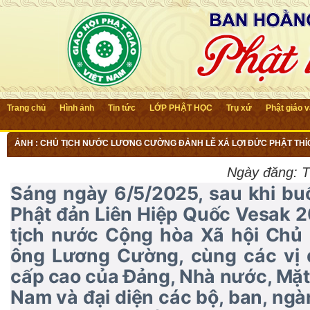
Trang chủ
Hình ảnh
Tin tức
LỚP PHẬT HỌC
Trụ xứ
Phật giáo 
ẢNH : CHỦ TỊCH NƯỚC LƯƠNG CƯỜNG ĐẢNH LỄ XÁ LỢI ĐỨC PHẬT THÍ
Ngày đăng:
T
Sáng ngày 6/5/2025, sau khi buổ
Phật đản Liên Hiệp Quốc Vesak 2
tịch nước Cộng hòa Xã hội Chủ 
ông Lương Cường, cùng các vị đ
cấp cao của Đảng, Nhà nước, Mặt 
Nam và đại diện các bộ, ban, ng