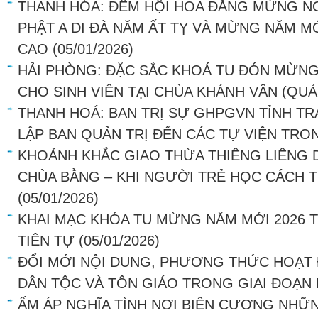
THANH HÓA: ĐÊM HỘI HOA ĐĂNG MỪNG N
PHẬT A DI ĐÀ NĂM ẤT TỴ VÀ MỪNG NĂM MỚ
CAO
(05/01/2026)
HẢI PHÒNG: ĐẶC SẮC KHOÁ TU ĐÓN MỪNG
CHO SINH VIÊN TẠI CHÙA KHÁNH VÂN (QU
THANH HOÁ: BAN TRỊ SỰ GHPGVN TỈNH T
LẬP BAN QUẢN TRỊ ĐẾN CÁC TỰ VIỆN TRO
KHOẢNH KHẮC GIAO THỪA THIÊNG LIÊNG D
CHÙA BẰNG – KHI NGƯỜI TRẺ HỌC CÁCH T
(05/01/2026)
KHAI MẠC KHÓA TU MỪNG NĂM MỚI 2026 T
TIÊN TỰ
(05/01/2026)
ĐỔI MỚI NỘI DUNG, PHƯƠNG THỨC HOẠT
DÂN TỘC VÀ TÔN GIÁO TRONG GIAI ĐOẠN
ẤM ÁP NGHĨA TÌNH NƠI BIÊN CƯƠNG NHỮ