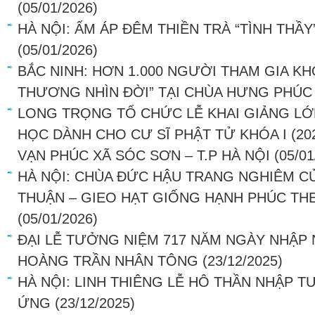
(05/01/2026)
HÀ NỘI: ẤM ÁP ĐÊM THIỀN TRÀ “TÌNH THẦY
(05/01/2026)
BẮC NINH: HƠN 1.000 NGƯỜI THAM GIA KH
THƯƠNG NHÌN ĐỜI” TẠI CHÙA HƯNG PHÚC
LONG TRỌNG TỔ CHỨC LỄ KHAI GIẢNG LỚ
HỌC DÀNH CHO CƯ SĨ PHẬT TỬ KHÓA I (202
VẠN PHÚC XÃ SÓC SƠN – T.P HÀ NỘI
(05/01
HÀ NỘI: CHÙA ĐỨC HẬU TRANG NGHIÊM C
THUẬN – GIEO HẠT GIỐNG HẠNH PHÚC THE
(05/01/2026)
ĐẠI LỄ TƯỞNG NIỆM 717 NĂM NGÀY NHẬP 
HOÀNG TRẦN NHÂN TÔNG
(23/12/2025)
HÀ NỘI: LINH THIÊNG LỄ HÔ THẦN NHẬP T
ỨNG
(23/12/2025)