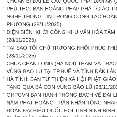
CHUẨN BỊ ĐẠI LỄ CẦU QUỐC THÁI DÂN AN
(
PHÚ THỌ: BAN HOẰNG PHÁP PHẬT GIÁO 
NGHỆ THÔNG TIN TRONG CÔNG TÁC HOẰNG
PHƯƠNG
(28/11/2025)
ĐIỆN BIÊN: KHỞI CÔNG KHU VĂN HÓA TÂ
(28/11/2025)
TẠI SAO TÔI CHỦ TRƯƠNG KHÔI PHỤC THI
(28/11/2025)
CHÙA CHÂN LONG (HÀ NỘI) THĂM VÀ TRA
VÙNG BÃO LŨ TẠI TP.HUẾ VÀ TỈNH ĐẮK LẮK
HÀ TĨNH: BAN TỪ THIỆN XÃ HỘI PHẬT GIÁ
TẶNG QUÀ BÀ CON VÙNG BÃO LŨ
(28/11/20
GHPGVN BAN HÀNH THÔNG BẠCH VỀ ĐẠI L
NĂM PHẬT HOÀNG TRẦN NHÂN TÔNG NHẬP
ĐOÀN ĐẠI BIỂU QUỐC HỘI TỈNH NINH BÌNH