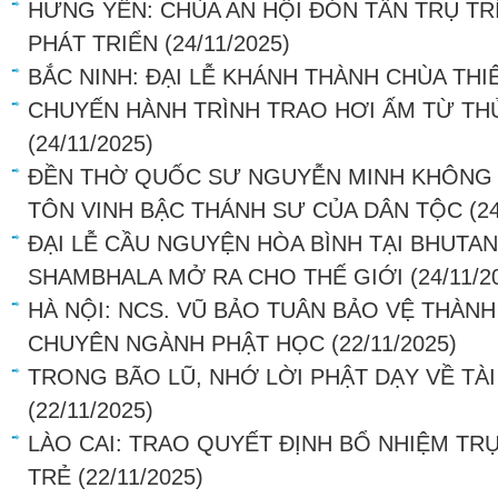
HƯNG YÊN: CHÙA AN HỘI ĐÓN TÂN TRỤ TR
PHÁT TRIỂN
(24/11/2025)
BẮC NINH: ĐẠI LỄ KHÁNH THÀNH CHÙA THIÊ
CHUYẾN HÀNH TRÌNH TRAO HƠI ẤM TỪ TH
(24/11/2025)
ĐỀN THỜ QUỐC SƯ NGUYỄN MINH KHÔNG T
TÔN VINH BẬC THÁNH SƯ CỦA DÂN TỘC
(2
ĐẠI LỄ CẦU NGUYỆN HÒA BÌNH TẠI BHUTAN
SHAMBHALA MỞ RA CHO THẾ GIỚI
(24/11/2
HÀ NỘI: NCS. VŨ BẢO TUÂN BẢO VỆ THÀNH
CHUYÊN NGÀNH PHẬT HỌC
(22/11/2025)
TRONG BÃO LŨ, NHỚ LỜI PHẬT DẠY VỀ TÀI
(22/11/2025)
LÀO CAI: TRAO QUYẾT ĐỊNH BỔ NHIỆM TRỤ
TRẺ
(22/11/2025)