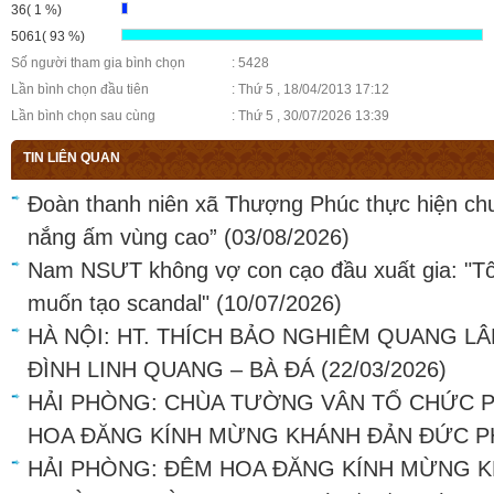
36( 1 %)
5061( 93 %)
Số người tham gia bình chọn
: 5428
Lần bình chọn đầu tiên
: Thứ 5 , 18/04/2013 17:12
Lần bình chọn sau cùng
: Thứ 5 , 30/07/2026 13:39
TIN LIÊN QUAN
Đoàn thanh niên xã Thượng Phúc thực hiện ch
nắng ấm vùng cao”
(03/08/2026)
Nam NSƯT không vợ con cạo đầu xuất gia: "Tô
muốn tạo scandal"
(10/07/2026)
HÀ NỘI: HT. THÍCH BẢO NGHIÊM QUANG LÂ
ĐÌNH LINH QUANG – BÀ ĐÁ
(22/03/2026)
HẢI PHÒNG: CHÙA TƯỜNG VÂN TỔ CHỨC P
HOA ĐĂNG KÍNH MỪNG KHÁNH ĐẢN ĐỨC PH
HẢI PHÒNG: ĐÊM HOA ĐĂNG KÍNH MỪNG K