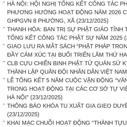
HÀ NỘI: HỘI NGHỊ TỔNG KẾT CÔNG TÁC P
PHƯƠNG HƯỚNG HOẠT ĐỘNG NĂM 2026 CỦ
GHPGVN 8 PHƯỜNG, XÃ
(23/12/2025)
THANH HÓA: BAN TRỊ SỰ PHẬT GIÁO TỈNH
TỔNG KẾT CÔNG TÁC PHẬT SỰ NĂM 2025
(
GIAO LƯU RA MẮT SÁCH “PHẬT PHÁP TRO
ĐẦY CẢM XÚC TẠI BUỔI TRIỂN LÃM THỨ HA
CLB CỰU CHIẾN BINH PHẬT TỬ QUÁN SỨ K
THÀNH LẬP QUÂN ĐỘI NHÂN DÂN VIỆT NAM
LỄ TỔNG KẾT 5 NĂM CUỘC VẬN ĐỘNG “VĂN
TRONG HOẠT ĐỘNG TẠI CÁC CƠ SỞ TỰ VI
HÀ NỘI”
(23/12/2025)
THÔNG BÁO KHÓA TU XUẤT GIA GIEO DUY
(23/12/2025)
KHAI MẠC CHUỖI HOẠT ĐỘNG “THÀNH TỰU 