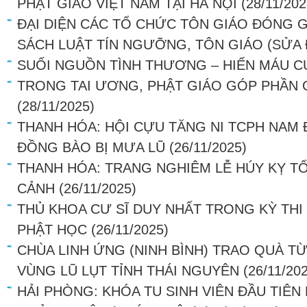
PHẬT GIÁO VIỆT NAM TẠI HÀ NỘI
(28/11/202
ĐẠI DIỆN CÁC TỔ CHỨC TÔN GIÁO ĐÓNG G
SÁCH LUẬT TÍN NGƯỠNG, TÔN GIÁO (SỬA 
SUỐI NGUỒN TÌNH THƯƠNG – HIẾN MÁU 
TRONG TAI ƯƠNG, PHẬT GIÁO GÓP PHẦN
(28/11/2025)
THANH HÓA: HỘI CỰU TĂNG NI TCPH NAM 
ĐỒNG BÀO BỊ MƯA LŨ
(26/11/2025)
THANH HÓA: TRANG NGHIÊM LỄ HÚY KỴ TỔ
CẢNH
(26/11/2025)
THỦ KHOA CƯ SĨ DUY NHẤT TRONG KỲ THI 
PHẬT HỌC
(26/11/2025)
CHÙA LINH ỨNG (NINH BÌNH) TRAO QUÀ T
VÙNG LŨ LỤT TỈNH THÁI NGUYÊN
(26/11/20
HẢI PHÒNG: KHÓA TU SINH VIÊN ĐẦU TIÊN 