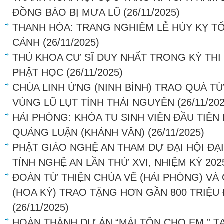
ĐỒNG BÀO BỊ MƯA LŨ
(26/11/2025)
THANH HÓA: TRANG NGHIÊM LỄ HÚY KỴ TỔ
CẢNH
(26/11/2025)
THỦ KHOA CƯ SĨ DUY NHẤT TRONG KỲ THI 
PHẬT HỌC
(26/11/2025)
CHÙA LINH ỨNG (NINH BÌNH) TRAO QUÀ T
VÙNG LŨ LỤT TỈNH THÁI NGUYÊN
(26/11/20
HẢI PHÒNG: KHÓA TU SINH VIÊN ĐẦU TIÊN 
QUẢNG LUẬN (KHÁNH VÂN)
(26/11/2025)
PHẬT GIÁO NGHỆ AN THAM DỰ ĐẠI HỘI ĐẠI
TỈNH NGHỆ AN LẦN THỨ XVI, NHIỆM KỲ 202
ĐOÀN TỪ THIỆN CHÙA VẼ (HẢI PHÒNG) VÀ
(HOA KỲ) TRAO TẶNG HƠN GẦN 800 TRIỆU
(26/11/2025)
HOÀN THÀNH DỰ ÁN “MÁI TÔN CHO EM ” T