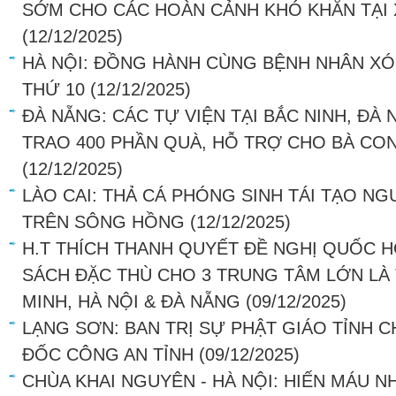
SỚM CHO CÁC HOÀN CẢNH KHÓ KHĂN TẠI 
(12/12/2025)
HÀ NỘI: ĐỒNG HÀNH CÙNG BỆNH NHÂN XÓ
THỨ 10
(12/12/2025)
ĐÀ NẴNG: CÁC TỰ VIỆN TẠI BẮC NINH, ĐÀ
TRAO 400 PHẦN QUÀ, HỖ TRỢ CHO BÀ CO
(12/12/2025)
LÀO CAI: THẢ CÁ PHÓNG SINH TÁI TẠO NG
TRÊN SÔNG HỒNG
(12/12/2025)
H.T THÍCH THANH QUYẾT ĐỀ NGHỊ QUỐC H
SÁCH ĐẶC THÙ CHO 3 TRUNG TÂM LỚN LÀ
MINH, HÀ NỘI & ĐÀ NẴNG
(09/12/2025)
LẠNG SƠN: BAN TRỊ SỰ PHẬT GIÁO TỈNH 
ĐỐC CÔNG AN TỈNH
(09/12/2025)
CHÙA KHAI NGUYÊN - HÀ NỘI: HIẾN MÁU N