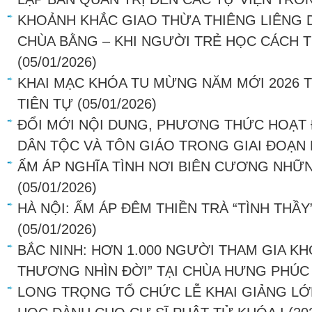
KHOẢNH KHẮC GIAO THỪA THIÊNG LIÊNG D
CHÙA BẰNG – KHI NGƯỜI TRẺ HỌC CÁCH T
(05/01/2026)
KHAI MẠC KHÓA TU MỪNG NĂM MỚI 2026 T
TIÊN TỰ
(05/01/2026)
ĐỔI MỚI NỘI DUNG, PHƯƠNG THỨC HOẠT
DÂN TỘC VÀ TÔN GIÁO TRONG GIAI ĐOẠN
ẤM ÁP NGHĨA TÌNH NƠI BIÊN CƯƠNG NHỮ
(05/01/2026)
HÀ NỘI: ẤM ÁP ĐÊM THIỀN TRÀ “TÌNH THẦY
(05/01/2026)
BẮC NINH: HƠN 1.000 NGƯỜI THAM GIA KH
THƯƠNG NHÌN ĐỜI” TẠI CHÙA HƯNG PHÚC
LONG TRỌNG TỔ CHỨC LỄ KHAI GIẢNG LỚ