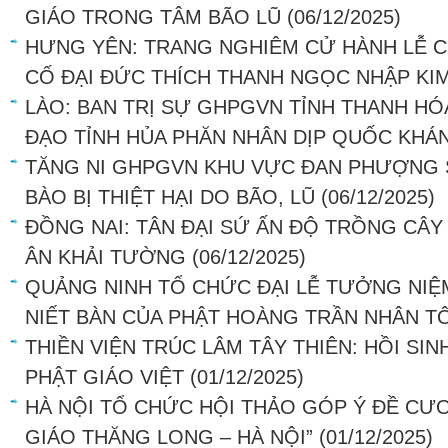
GIÁO TRONG TÂM BÃO LŨ
(06/12/2025)
HƯNG YÊN: TRANG NGHIÊM CỬ HÀNH LỄ 
CỐ ĐẠI ĐỨC THÍCH THANH NGỌC NHẬP KI
LÀO: BAN TRỊ SỰ GHPGVN TỈNH THANH H
ĐẠO TỈNH HỦA PHĂN NHÂN DỊP QUỐC KHÁ
TĂNG NI GHPGVN KHU VỰC ĐAN PHƯỢNG 
BÀO BỊ THIỆT HẠI DO BÃO, LŨ
(06/12/2025)
ĐỒNG NAI: TÂN ĐẠI SỨ ẤN ĐỘ TRỒNG CÂY
ÂN KHẢI TƯỜNG
(06/12/2025)
QUẢNG NINH TỔ CHỨC ĐẠI LỄ TƯỞNG NIỆ
NIẾT BÀN CỦA PHẬT HOÀNG TRẦN NHÂN T
THIỀN VIỆN TRÚC LÂM TÂY THIÊN: HỒI SI
PHẬT GIÁO VIỆT
(01/12/2025)
HÀ NỘI TỔ CHỨC HỘI THẢO GÓP Ý ĐỀ CƯƠ
GIÁO THĂNG LONG – HÀ NỘI”
(01/12/2025)