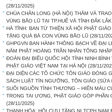
(28/11/2025)
CHÙA CHÂN LONG (HÀ NỘI) THĂM VÀ TRA
VÙNG BÃO LŨ TẠI TP.HUẾ VÀ TỈNH ĐẮK LẮK
HÀ TĨNH: BAN TỪ THIỆN XÃ HỘI PHẬT GIÁ
TẶNG QUÀ BÀ CON VÙNG BÃO LŨ
(28/11/20
GHPGVN BAN HÀNH THÔNG BẠCH VỀ ĐẠI L
NĂM PHẬT HOÀNG TRẦN NHÂN TÔNG NHẬP
ĐOÀN ĐẠI BIỂU QUỐC HỘI TỈNH NINH BÌNH
PHẬT GIÁO VIỆT NAM TẠI HÀ NỘI
(28/11/202
ĐẠI DIỆN CÁC TỔ CHỨC TÔN GIÁO ĐÓNG G
SÁCH LUẬT TÍN NGƯỠNG, TÔN GIÁO (SỬA 
SUỐI NGUỒN TÌNH THƯƠNG – HIẾN MÁU 
TRONG TAI ƯƠNG, PHẬT GIÁO GÓP PHẦN
(28/11/2025)
THANH HÓA: HỘI CỰU TĂNG NI TCPH NAM 