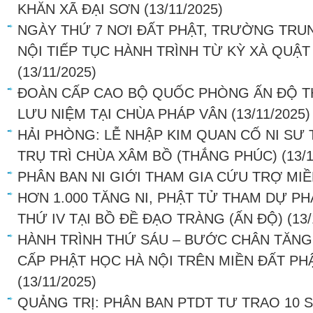
KHĂN XÃ ĐẠI SƠN
(13/11/2025)
NGÀY THỨ 7 NƠI ĐẤT PHẬT, TRƯỜNG TRU
NỘI TIẾP TỤC HÀNH TRÌNH TỪ KỲ XÀ QUẬ
(13/11/2025)
ĐOÀN CẤP CAO BỘ QUỐC PHÒNG ẤN ĐỘ T
LƯU NIỆM TẠI CHÙA PHÁP VÂN
(13/11/2025)
HẢI PHÒNG: LỄ NHẬP KIM QUAN CỐ NI SƯ 
TRỤ TRÌ CHÙA XÂM BỒ (THẮNG PHÚC)
(13/
PHÂN BAN NI GIỚI THAM GIA CỨU TRỢ MI
HƠN 1.000 TĂNG NI, PHẬT TỬ THAM DỰ PH
THỨ IV TẠI BỒ ĐỀ ĐẠO TRÀNG (ẤN ĐỘ)
(13
HÀNH TRÌNH THỨ SÁU – BƯỚC CHÂN TĂN
CẤP PHẬT HỌC HÀ NỘI TRÊN MIỀN ĐẤT PH
(13/11/2025)
QUẢNG TRỊ: PHÂN BAN PTDT TƯ TRAO 10