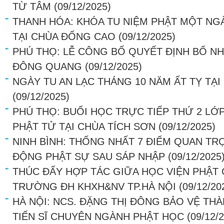
TỪ TÂM
(09/12/2025)
THANH HÓA: KHÓA TU NIỆM PHẬT MỘT NGÀ
TẠI CHÙA ĐỐNG CAO
(09/12/2025)
PHÚ THỌ: LỄ CÔNG BỐ QUYẾT ĐỊNH BỔ NH
ĐÔNG QUANG
(09/12/2025)
NGÀY TU AN LẠC THÁNG 10 NĂM ẤT TỴ TẠ
(09/12/2025)
PHÚ THỌ: BUỔI HỌC TRỰC TIẾP THỨ 2 LỚ
PHẬT TỬ TẠI CHÙA TÍCH SƠN
(09/12/2025)
NINH BÌNH: THỐNG NHẤT 7 ĐIỂM QUAN T
ĐỘNG PHẬT SỰ SAU SÁP NHẬP
(09/12/2025
THÚC ĐẨY HỢP TÁC GIỮA HỌC VIỆN PHẬT 
TRƯỜNG ĐH KHXH&NV TP.HÀ NỘI
(09/12/20
HÀ NỘI: NCS. ĐẶNG THỊ ĐÔNG BẢO VỆ TH
TIẾN SĨ CHUYÊN NGÀNH PHẬT HỌC
(09/12/