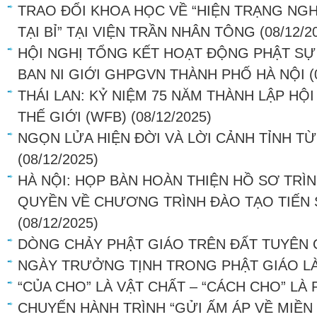
TRAO ĐỔI KHOA HỌC VỀ “HIỆN TRẠNG NG
TẠI BỈ” TẠI VIỆN TRẦN NHÂN TÔNG
(08/12/2
HỘI NGHỊ TỔNG KẾT HOẠT ĐỘNG PHẬT SỰ
BAN NI GIỚI GHPGVN THÀNH PHỐ HÀ NỘI
(
THÁI LAN: KỶ NIỆM 75 NĂM THÀNH LẬP HỘ
THẾ GIỚI (WFB)
(08/12/2025)
NGỌN LỬA HIỆN ĐỜI VÀ LỜI CẢNH TỈNH TỪ
(08/12/2025)
HÀ NỘI: HỌP BÀN HOÀN THIỆN HỒ SƠ TRÌ
QUYỀN VỀ CHƯƠNG TRÌNH ĐÀO TẠO TIẾN 
(08/12/2025)
DÒNG CHẢY PHẬT GIÁO TRÊN ĐẤT TUYÊN
NGÀY TRƯỞNG TỊNH TRONG PHẬT GIÁO LÀ
“CỦA CHO” LÀ VẬT CHẤT – “CÁCH CHO” LÀ
CHUYẾN HÀNH TRÌNH “GỬI ẤM ÁP VỀ MIỀN