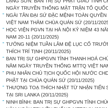
LẠNG SƠN: BAN TRỊ SỰ PHẬT GIÁO TỈNH 
NGÀY TRUYỀN THỐNG MẶT TRẬN TỔ QUỐC
NGÀI TÂN ĐẠI SỨ ĐẶC MỆNH TOÀN QUYỀN
VIỆT NAM THĂM CHÙA QUÁN SỨ
(20/11/202
HỌC VIỆN PGVN TẠI HÀ NỘI KỶ NIỆM 43 N
NAM 20-11
(20/11/2025)
TƯỞNG NIỆM TUẦN LÂM ĐỆ LỤC CỐ TRƯ
THÍCH TRÍ TỊNH
(20/11/2025)
BAN TRỊ SỰ GHPGVN TỈNH THANH HOÁ CH
NĂM NGÀY TRUYỀN THỐNG MTTQ VIỆT NA
PHU NHÂN CHỦ TỊCH QUỐC HỘI NƯỚC CHD
PHẬT TẠI CHÙA QUÁN SỨ
(20/11/2025)
THƯỢNG TOẠ THÍCH NHẬT TỪ NHẬN TIẾN 
TẠI SRI LANKA
(20/11/2025)
NINH BÌNH: BAN TRỊ SỰ GHPGVN TỈNH CH