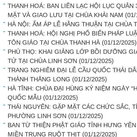
THANH HOÁ: BAN LIÊN LẠC HỘI LỤC QUÂN
MẶT VÀ GIAO LƯU TẠI CHÙA KHẢI NAM
(01/
HÀ NỘI: ẤM ÁP LỄ HẰNG THUẬN TẠI CHÙA
THANH HOÁ: HỘI NGHỊ PHỔ BIẾN PHÁP LU
TÔN GIÁO TẠI CHÙA THANH HÀ
(01/12/2025)
PHÚ THỌ: KHAI GIẢNG LỚP BỒI DƯỠNG GI
TỬ TẠI CHÙA LINH SƠN
(01/12/2025)
TRANG NGHIÊM ĐẠI LỄ CẦU QUỐC THÁI DÂ
THÀNH THĂNG LONG
(01/12/2025)
HÀ TĨNH: CHÙA ĐẠI HÙNG KỶ NIỆM NGÀY “
QUỐC MẪU
(01/12/2025)
THÁI NGUYÊN: GẶP MẶT CÁC CHỨC SẮC, TÍ
PHƯỜNG LINH SƠN
(01/12/2025)
BAN TỪ THIỆN PHẬT GIÁO TỈNH HƯNG YÊN
MIỀN TRUNG RUỘT THỊT
(01/12/2025)