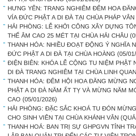
HƯNG YÊN: TRANG NGHIÊM ĐÊM HOA ĐĂN
VÍA ĐỨC PHẬT A DI ĐÀ TẠI CHÙA PHÁP VÂN
HẢI PHÒNG: LỄ KHỞI CÔNG XÂY DỰNG T
THẾ ÂM CAO 25 MÉT TẠI CHÙA HẢI CHÂU
(0
THANH HÓA: NHIỀU ĐOẠT ĐỘNG Ý NGHĨA 
ĐỨC PHẬT A DI ĐÀ TẠI CHÙA HOÀNG
(05/01
ĐIỆN BIÊN: KHÓA LỄ CỘNG TU NIỆM PHẬ
DI ĐÀ TRANG NGHIÊM TẠI CHÙA LINH QUA
THANH HÓA: ĐÊM HỘI HOA ĐĂNG MỪNG N
PHẬT A DI ĐÀ NĂM ẤT TỴ VÀ MỪNG NĂM MỚ
CAO
(05/01/2026)
HẢI PHÒNG: ĐẶC SẮC KHOÁ TU ĐÓN MỪNG
CHO SINH VIÊN TẠI CHÙA KHÁNH VÂN (QU
THANH HOÁ: BAN TRỊ SỰ GHPGVN TỈNH T
LẬP BAN QUẢN TRỊ ĐẾN CÁC TỰ VIỆN TRO