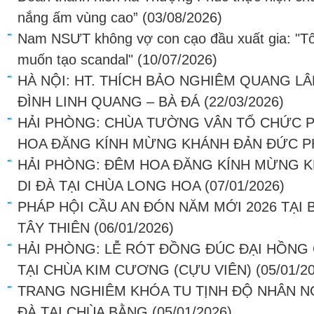
nắng ấm vùng cao”
(03/08/2026)
Nam NSƯT không vợ con cạo đầu xuất gia: "Tô
muốn tạo scandal"
(10/07/2026)
HÀ NỘI: HT. THÍCH BẢO NGHIÊM QUANG LÂ
ĐÌNH LINH QUANG – BÀ ĐÁ
(22/03/2026)
HẢI PHÒNG: CHÙA TƯỜNG VÂN TỔ CHỨC P
HOA ĐĂNG KÍNH MỪNG KHÁNH ĐẢN ĐỨC PH
HẢI PHÒNG: ĐÊM HOA ĐĂNG KÍNH MỪNG K
DI ĐÀ TẠI CHÙA LONG HOA
(07/01/2026)
PHÁP HỘI CẦU AN ĐÓN NĂM MỚI 2026 TẠI
TÂY THIÊN
(06/01/2026)
HẢI PHÒNG: LỄ RÓT ĐỒNG ĐÚC ĐẠI HỒNG
TẠI CHÙA KIM CƯƠNG (CỰU VIÊN)
(05/01/2
TRANG NGHIÊM KHÓA TU TỊNH ĐỘ NHÂN NG
ĐÀ TẠI CHÙA BẰNG
(05/01/2026)