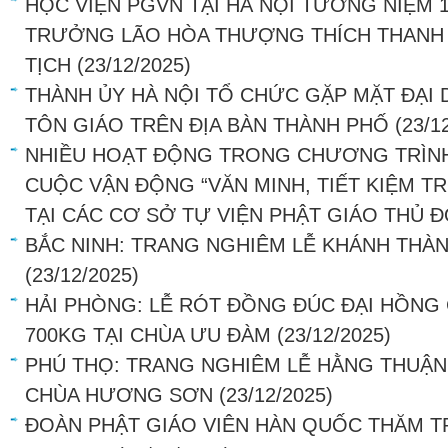
HỌC VIỆN PGVN TẠI HÀ NỘI TƯỞNG NIỆM 
TRƯỞNG LÃO HÒA THƯỢNG THÍCH THANH TỨ
TỊCH
(23/12/2025)
THÀNH ỦY HÀ NỘI TỔ CHỨC GẶP MẶT ĐẠI 
TÔN GIÁO TRÊN ĐỊA BÀN THÀNH PHỐ
(23/1
NHIỀU HOẠT ĐỘNG TRONG CHƯƠNG TRÌNH
CUỘC VẬN ĐỘNG “VĂN MINH, TIẾT KIỆM 
TẠI CÁC CƠ SỞ TỰ VIỆN PHẬT GIÁO THỦ 
BẮC NINH: TRANG NGHIÊM LỄ KHÁNH THÀ
(23/12/2025)
HẢI PHÒNG: LỄ RÓT ĐỒNG ĐÚC ĐẠI HỒN
700KG TẠI CHÙA ƯU ĐÀM
(23/12/2025)
PHÚ THỌ: TRANG NGHIÊM LỄ HẰNG THUẬN 
CHÙA HƯƠNG SƠN
(23/12/2025)
ĐOÀN PHẬT GIÁO VIÊN HÀN QUỐC THĂM 