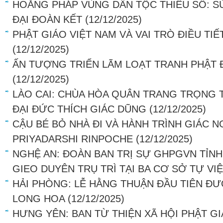
HOẰNG PHÁP VÙNG DÂN TỘC THIỂU SỐ: S
ĐẠI ĐOÀN KẾT
(12/12/2025)
PHẬT GIÁO VIỆT NAM VÀ VAI TRÒ ĐIỀU TI
(12/12/2025)
ẤN TƯỢNG TRIỂN LÃM LOẠT TRANH PHẬT 
(12/12/2025)
LÀO CAI: CHÙA HÒA QUÂN TRANG TRỌNG 
ĐẠI ĐỨC THÍCH GIÁC DŨNG
(12/12/2025)
CẬU BÉ BỎ NHÀ ĐI VÀ HÀNH TRÌNH GIÁC 
PRIYADARSHI RINPOCHE
(12/12/2025)
NGHỆ AN: ĐOÀN BAN TRỊ SỰ GHPGVN TỈNH
GIEO DUYÊN TRỤ TRÌ TẠI BA CƠ SỞ TỰ VI
HẢI PHÒNG: LỄ HẰNG THUẬN ĐẦU TIÊN ĐƯ
LONG HOA
(12/12/2025)
HƯNG YÊN: BAN TỪ THIỆN XÃ HỘI PHẬT G