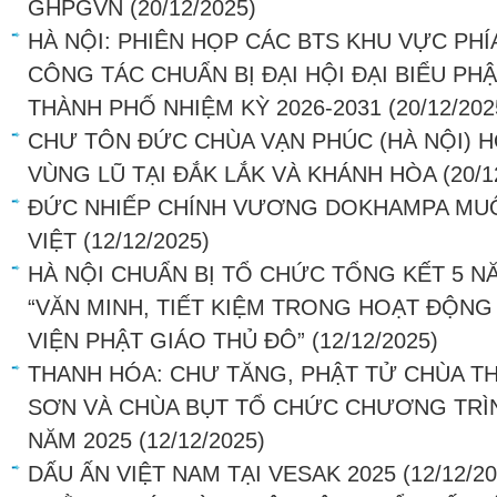
GHPGVN
(20/12/2025)
HÀ NỘI: PHIÊN HỌP CÁC BTS KHU VỰC PHÍ
CÔNG TÁC CHUẨN BỊ ĐẠI HỘI ĐẠI BIỂU PHẬ
THÀNH PHỐ NHIỆM KỲ 2026-2031
(20/12/202
CHƯ TÔN ĐỨC CHÙA VẠN PHÚC (HÀ NỘI) 
VÙNG LŨ TẠI ĐẮK LẮK VÀ KHÁNH HÒA
(20/1
ĐỨC NHIẾP CHÍNH VƯƠNG DOKHAMPA MUỐ
VIỆT
(12/12/2025)
HÀ NỘI CHUẨN BỊ TỔ CHỨC TỔNG KẾT 5 
“VĂN MINH, TIẾT KIỆM TRONG HOẠT ĐỘNG
VIỆN PHẬT GIÁO THỦ ĐÔ”
(12/12/2025)
THANH HÓA: CHƯ TĂNG, PHẬT TỬ CHÙA T
SƠN VÀ CHÙA BỤT TỔ CHỨC CHƯƠNG TRÌN
NĂM 2025
(12/12/2025)
DẤU ẤN VIỆT NAM TẠI VESAK 2025
(12/12/2