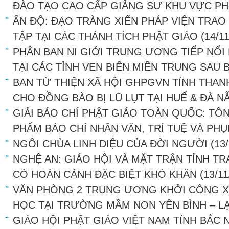
ĐÀO TẠO CAO CẤP GIẢNG SƯ KHU VỰC PH
ẤN ĐỘ: ĐẠO TRÀNG XIỂN PHÁP VIỆN TRAO
TẬP TẠI CÁC THÁNH TÍCH PHẬT GIÁO
(14/1
PHÂN BAN NI GIỚI TRUNG ƯƠNG TIẾP NỐI
TẠI CÁC TỈNH VEN BIỂN MIỀN TRUNG SAU 
BAN TỪ THIỆN XÃ HỘI GHPGVN TỈNH THA
CHO ĐỒNG BÀO BỊ LŨ LỤT TẠI HUẾ & ĐÀ N
GIẢI BÁO CHÍ PHẬT GIÁO TOÀN QUỐC: TÔ
PHẨM BÁO CHÍ NHÂN VĂN, TRÍ TUỆ VÀ PH
NGÔI CHÙA LINH DIỆU CỦA ĐỜI NGƯỜI
(13
NGHỆ AN: GIÁO HỘI VÀ MẶT TRẬN TỈNH T
CÓ HOÀN CẢNH ĐẶC BIỆT KHÓ KHĂN
(13/11
VĂN PHÒNG 2 TRUNG ƯƠNG KHỞI CÔNG X
HỌC TẠI TRƯỜNG MẦM NON YÊN BÌNH – L
GIÁO HỘI PHẬT GIÁO VIỆT NAM TỈNH BẮC