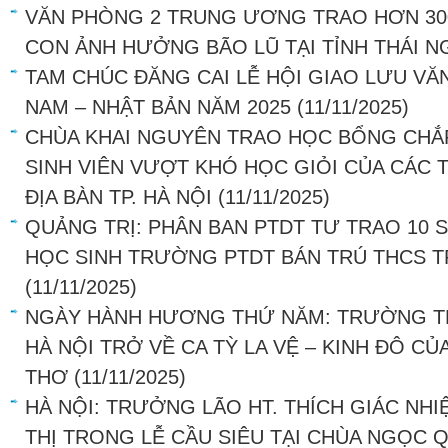
VĂN PHÒNG 2 TRUNG ƯƠNG TRAO HƠN 30
CON ẢNH HƯỞNG BÃO LŨ TẠI TỈNH THÁI 
TAM CHÚC ĐĂNG CAI LỄ HỘI GIAO LƯU VĂ
NAM – NHẬT BẢN NĂM 2025
(11/11/2025)
CHÙA KHAI NGUYÊN TRAO HỌC BỔNG C
SINH VIÊN VƯỢT KHÓ HỌC GIỎI CỦA CÁC
ĐỊA BÀN TP. HÀ NỘI
(11/11/2025)
QUẢNG TRỊ: PHÂN BAN PTDT TƯ TRAO 10
HỌC SINH TRƯỜNG PTDT BÁN TRÚ THCS 
(11/11/2025)
NGÀY HÀNH HƯƠNG THỨ NĂM: TRƯỜNG T
HÀ NỘI TRỞ VỀ CA TỲ LA VỆ – KINH ĐÔ C
THƠ
(11/11/2025)
HÀ NỘI: TRƯỞNG LÃO HT. THÍCH GIÁC NHI
THỊ TRONG LỄ CẦU SIÊU TẠI CHÙA NGỌC 