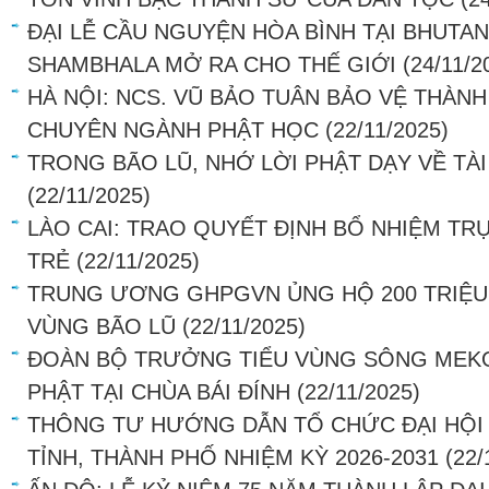
ĐẠI LỄ CẦU NGUYỆN HÒA BÌNH TẠI BHUTAN
SHAMBHALA MỞ RA CHO THẾ GIỚI
(24/11/2
HÀ NỘI: NCS. VŨ BẢO TUÂN BẢO VỆ THÀNH
CHUYÊN NGÀNH PHẬT HỌC
(22/11/2025)
TRONG BÃO LŨ, NHỚ LỜI PHẬT DẠY VỀ TÀI
(22/11/2025)
LÀO CAI: TRAO QUYẾT ĐỊNH BỔ NHIỆM TRỤ
TRẺ
(22/11/2025)
TRUNG ƯƠNG GHPGVN ỦNG HỘ 200 TRIỆU
VÙNG BÃO LŨ
(22/11/2025)
ĐOÀN BỘ TRƯỞNG TIỂU VÙNG SÔNG MEK
PHẬT TẠI CHÙA BÁI ĐÍNH
(22/11/2025)
THÔNG TƯ HƯỚNG DẪN TỔ CHỨC ĐẠI HỘI 
TỈNH, THÀNH PHỐ NHIỆM KỲ 2026-2031
(22/