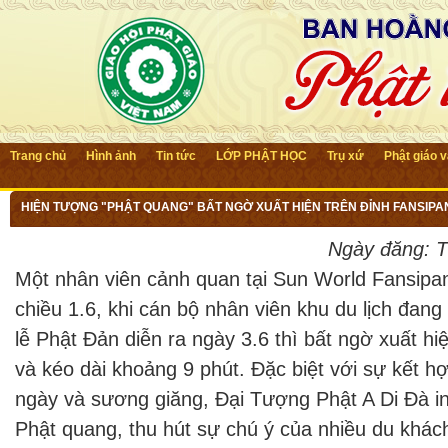
Trang chủ
Hình ảnh
Tin tức
LỚP PHẬT HỌC
Trụ xứ
Phật giáo 
HIỆN TƯỢNG "PHẬT QUANG" BẤT NGỜ XUẤT HIỆN TRÊN ĐỈNH FANSIP
Ngày đăng:
T
Một nhân viên cảnh quan tại Sun World Fansipa
chiều 1.6, khi cán bộ nhân viên khu du lịch đang
lễ Phật Đản diễn ra ngày 3.6 thì bất ngờ xuất h
và kéo dài khoảng 9 phút. Đặc biệt với sự kết h
ngày và sương giăng, Đại Tượng Phật A Di Đà i
Phật quang, thu hút sự chú ý của nhiều du khách