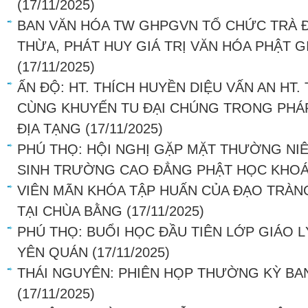
(17/11/2025)
BAN VĂN HÓA TW GHPGVN TỔ CHỨC TRÀ Đ
THỪA, PHÁT HUY GIÁ TRỊ VĂN HÓA PHẬT G
(17/11/2025)
ẤN ĐỘ: HT. THÍCH HUYỀN DIỆU VẤN AN HT.
CÙNG KHUYẾN TU ĐẠI CHÚNG TRONG PHÁP
ĐỊA TẠNG
(17/11/2025)
PHÚ THỌ: HỘI NGHỊ GẶP MẶT THƯỜNG NIÊ
SINH TRƯỜNG CAO ĐẲNG PHẬT HỌC KHOÁ
VIÊN MÃN KHÓA TẬP HUẤN CỦA ĐẠO TRÀN
TẠI CHÙA BẰNG
(17/11/2025)
PHÚ THỌ: BUỔI HỌC ĐẦU TIÊN LỚP GIÁO L
YÊN QUÁN
(17/11/2025)
THÁI NGUYÊN: PHIÊN HỌP THƯỜNG KỲ BA
(17/11/2025)