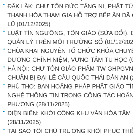
ĐẮK LẮK: CHƯ TÔN ĐỨC TĂNG NI, PHẬT TỬ
THANH HÓA THAM GIA HỖ TRỢ BẾP ĂN DÃ 
LŨ
(01/12/2025)
LUẬT TÍN NGƯỠNG, TÔN GIÁO (SỬA ĐỔI): Đ
QUẢN LÝ TRÊN MÔI TRƯỜNG SỐ
(01/12/202
CHÙA KHAI NGUYÊN TỔ CHỨC KHÓA CHUYÊ
DƯỠNG CHÍNH NIỆM, VỮNG TÂM TU HỌC
(
HÀ NỘI: CHƯ TÔN GIÁO PHẨM TW GHPGVN
CHUẨN BỊ ĐẠI LỄ CẦU QUỐC THÁI DÂN AN
(
PHÚ THỌ: BAN HOẰNG PHÁP PHẬT GIÁO 
NGHỆ THÔNG TIN TRONG CÔNG TÁC HOẰNG
PHƯƠNG
(28/11/2025)
ĐIỆN BIÊN: KHỞI CÔNG KHU VĂN HÓA TÂ
(28/11/2025)
TẠI SAO TÔI CHỦ TRƯƠNG KHÔI PHỤC THI