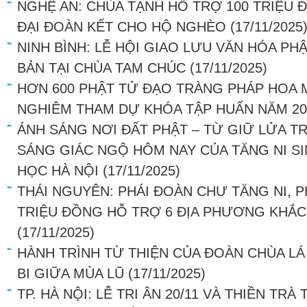
NGHỆ AN: CHÙA TẠNH HỖ TRỢ 100 TRIỆU
ĐẠI ĐOÀN KẾT CHO HỘ NGHÈO
(17/11/2025
NINH BÌNH: LỄ HỘI GIAO LƯU VĂN HÓA PH
BẢN TẠI CHÙA TAM CHÚC
(17/11/2025)
HƠN 600 PHẬT TỬ ĐẠO TRÀNG PHÁP HOA 
NGHIÊM THAM DỰ KHÓA TẬP HUẤN NĂM 20
ÁNH SÁNG NƠI ĐẤT PHẬT – TỪ GIỮ LỬA T
SÁNG GIÁC NGỘ HÔM NAY CỦA TĂNG NI S
HỌC HÀ NỘI
(17/11/2025)
THÁI NGUYÊN: PHÁI ĐOÀN CHƯ TĂNG NI, P
TRIỆU ĐỒNG HỖ TRỢ 6 ĐỊA PHƯƠNG KHẮC
(17/11/2025)
HÀNH TRÌNH TỪ THIỆN CỦA ĐOÀN CHÙA LÁ
BI GIỮA MÙA LŨ
(17/11/2025)
TP. HÀ NỘI: LỄ TRI ÂN 20/11 VÀ THIỀN TR