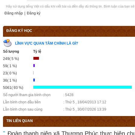
Hãy sử dụng tiếng Việt có dấu khi viết bài và điền đầy đủ thông tin. Bình luận của bạn s
Đăng nhập
|
Đăng ký
ĐĂNG KÝ HỌC
LĨNH VỰC QUAN TÂM CHÍNH LÀ GÌ?
Số lượng
Tỷ lệ
249( 5 %)
59( 1 %)
23( 0 %)
36( 1 %)
5061( 93 %)
Số người tham gia bình chọn
: 5428
Lần bình chọn đầu tiên
: Thứ 5 , 18/04/2013 17:12
Lần bình chọn sau cùng
: Thứ 5 , 30/07/2026 13:39
TIN LIÊN QUAN
Đoàn thanh niên xã Thượng Phúc thực hiện ch