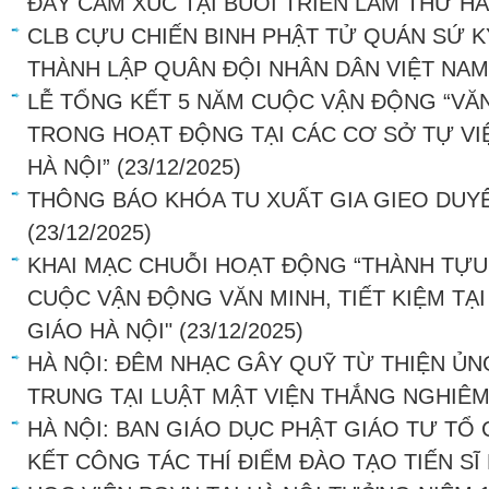
ĐẦY CẢM XÚC TẠI BUỔI TRIỂN LÃM THỨ HA
CLB CỰU CHIẾN BINH PHẬT TỬ QUÁN SỨ K
THÀNH LẬP QUÂN ĐỘI NHÂN DÂN VIỆT NAM
LỄ TỔNG KẾT 5 NĂM CUỘC VẬN ĐỘNG “VĂN
TRONG HOẠT ĐỘNG TẠI CÁC CƠ SỞ TỰ VI
HÀ NỘI”
(23/12/2025)
THÔNG BÁO KHÓA TU XUẤT GIA GIEO DUY
(23/12/2025)
KHAI MẠC CHUỖI HOẠT ĐỘNG “THÀNH TỰU 
CUỘC VẬN ĐỘNG VĂN MINH, TIẾT KIỆM TẠI
GIÁO HÀ NỘI"
(23/12/2025)
HÀ NỘI: ĐÊM NHẠC GÂY QUỸ TỪ THIỆN Ủ
TRUNG TẠI LUẬT MẬT VIỆN THẮNG NGHIÊ
HÀ NỘI: BAN GIÁO DỤC PHẬT GIÁO TƯ TỔ
KẾT CÔNG TÁC THÍ ĐIỂM ĐÀO TẠO TIẾN SĨ