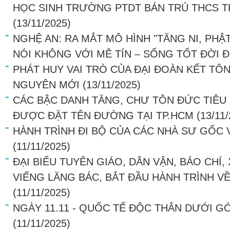
HỌC SINH TRƯỜNG PTDT BÁN TRÚ THCS 
(13/11/2025)
NGHỆ AN: RA MẮT MÔ HÌNH "TĂNG NI, PHẬ
NÓI KHÔNG VỚI MÊ TÍN – SỐNG TỐT ĐỜI 
PHÁT HUY VAI TRÒ CỦA ĐẠI ĐOÀN KẾT TÔ
NGUYÊN MỚI
(13/11/2025)
CÁC BẬC DANH TĂNG, CHƯ TÔN ĐỨC TIÊU 
ĐƯỢC ĐẶT TÊN ĐƯỜNG TẠI TP.HCM
(13/11
HÀNH TRÌNH ĐI BỘ CỦA CÁC NHÀ SƯ GỐC 
(11/11/2025)
ĐẠI BIỂU TUYÊN GIÁO, DÂN VẬN, BÁO CHÍ,
VIẾNG LĂNG BÁC, BẮT ĐẦU HÀNH TRÌNH V
(11/11/2025)
NGÀY 11.11 - QUỐC TẾ ĐỘC THÂN DƯỚI G
(11/11/2025)