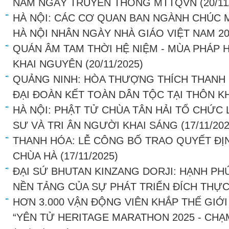
NĂM NGÀY TRUYỀN THỐNG MTTQVN
(20/11
HÀ NỘI: CÁC CƠ QUAN BAN NGÀNH CHÚC
HÀ NỘI NHÂN NGÀY NHÀ GIÁO VIỆT NAM 20
QUÁN ÂM TAM THỜI HỆ NIỆM - MÙA PHÁP H
KHAI NGUYÊN
(20/11/2025)
QUẢNG NINH: HÒA THƯỢNG THÍCH THANH
ĐẠI ĐOÀN KẾT TOÀN DÂN TỘC TẠI THÔN KH
HÀ NỘI: PHẬT TỬ CHÙA TÂN HẢI TỔ CHỨC
SƯ VÀ TRI ÂN NGƯỜI KHAI SÁNG
(17/11/20
THANH HÓA: LỄ CÔNG BỐ TRAO QUYẾT ĐỊN
CHÙA HÀ
(17/11/2025)
ĐẠI SỨ BHUTAN KINZANG DORJI: HẠNH PH
NỀN TẢNG CỦA SỰ PHÁT TRIỂN ĐÍCH THỰ
HƠN 3.000 VẬN ĐỘNG VIÊN KHẮP THẾ GIỚI
“YÊN TỬ HERITAGE MARATHON 2025 - CHẠ