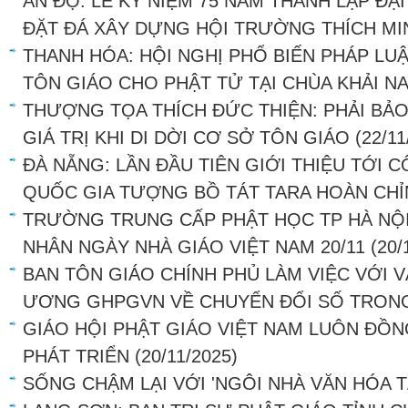
ẤN ĐỘ: LỄ KỶ NIỆM 75 NĂM THÀNH LẬP ĐẠ
ĐẶT ĐÁ XÂY DỰNG HỘI TRƯỜNG THÍCH MI
THANH HÓA: HỘI NGHỊ PHỔ BIẾN PHÁP LU
TÔN GIÁO CHO PHẬT TỬ TẠI CHÙA KHẢI N
THƯỢNG TỌA THÍCH ĐỨC THIỆN: PHẢI BẢ
GIÁ TRỊ KHI DI DỜI CƠ SỞ TÔN GIÁO
(22/11
ĐÀ NẴNG: LẦN ĐẦU TIÊN GIỚI THIỆU TỚI
QUỐC GIA TƯỢNG BỒ TÁT TARA HOÀN CHỈ
TRƯỜNG TRUNG CẤP PHẬT HỌC TP HÀ NỘI
NHÂN NGÀY NHÀ GIÁO VIỆT NAM 20/11
(20/
BAN TÔN GIÁO CHÍNH PHỦ LÀM VIỆC VỚI
ƯƠNG GHPGVN VỀ CHUYỂN ĐỔI SỐ TRON
GIÁO HỘI PHẬT GIÁO VIỆT NAM LUÔN ĐỒ
PHÁT TRIỂN
(20/11/2025)
SỐNG CHẬM LẠI VỚI 'NGÔI NHÀ VĂN HÓA T