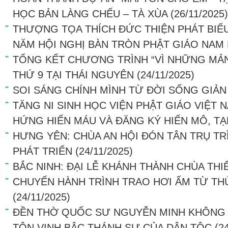
HỌC BẢN LÀNG CHẾU – TÀ XÙA
(26/11/2025)
THƯỢNG TỌA THÍCH ĐỨC THIỆN PHÁT BIỂU 
NĂM HỘI NGHỊ BÀN TRÒN PHẬT GIÁO NAM 
TỔNG KẾT CHƯƠNG TRÌNH “VÌ NHỮNG MẢN
THỨ 9 TẠI THÁI NGUYÊN
(24/11/2025)
SOI SÁNG CHÍNH MÌNH TỪ ĐỜI SỐNG GIẢN
TĂNG NI SINH HỌC VIỆN PHẬT GIÁO VIỆT N
HỨNG HIẾN MÁU VÀ ĐĂNG KÝ HIẾN MÔ, T
HƯNG YÊN: CHÙA AN HỘI ĐÓN TÂN TRỤ TR
PHÁT TRIỂN
(24/11/2025)
BẮC NINH: ĐẠI LỄ KHÁNH THÀNH CHÙA THIÊ
CHUYẾN HÀNH TRÌNH TRAO HƠI ẤM TỪ TH
(24/11/2025)
ĐỀN THỜ QUỐC SƯ NGUYỄN MINH KHÔNG T
TÔN VINH BẬC THÁNH SƯ CỦA DÂN TỘC
(2