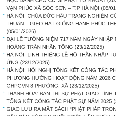
HỌC DÀNH CHO CƯ SĨ PHẬT TỬ KHÓA I (202
VẠN PHÚC XÃ SÓC SƠN – T.P HÀ NỘI
(05/01
HÀ NỘI: CHÙA ĐỨC HẬU TRANG NGHIÊM C
THUẬN – GIEO HẠT GIỐNG HẠNH PHÚC THE
(05/01/2026)
ĐẠI LỄ TƯỞNG NIỆM 717 NĂM NGÀY NHẬP 
HOÀNG TRẦN NHÂN TÔNG
(23/12/2025)
HÀ NỘI: LINH THIÊNG LỄ HÔ THẦN NHẬP T
ỨNG
(23/12/2025)
HÀ NỘI: HỘI NGHỊ TỔNG KẾT CÔNG TÁC P
PHƯƠNG HƯỚNG HOẠT ĐỘNG NĂM 2026 CỦ
GHPGVN 8 PHƯỜNG, XÃ
(23/12/2025)
THANH HÓA: BAN TRỊ SỰ PHẬT GIÁO TỈNH
TỔNG KẾT CÔNG TÁC PHẬT SỰ NĂM 2025
(
GIAO LƯU RA MẮT SÁCH “PHẬT PHÁP TRO