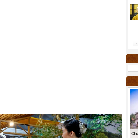
«
Chù