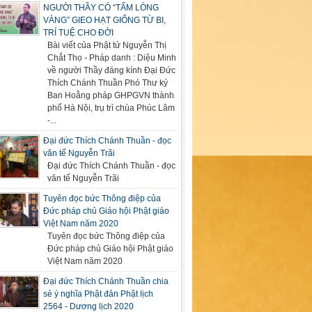
NGƯỜI THẦY CÓ “TẤM LÒNG
VÀNG” GIEO HẠT GIỐNG TỪ BI,
TRÍ TUỆ CHO ĐỜI
Bài viết của Phật tử Nguyễn Thị
Chắt Thọ - Pháp danh : Diệu Minh
về người Thầy đáng kính Đại Đức
Thích Chánh Thuần Phó Thư ký
Ban Hoằng pháp GHPGVN thành
phố Hà Nội, trụ trì chùa Phúc Lâm
-...
Đại đức Thích Chánh Thuần - đọc
văn tế Nguyễn Trãi
Đại đức Thích Chánh Thuần - đọc
văn tế Nguyễn Trãi
Tuyên đọc bức Thông điệp của
Đức pháp chủ Giáo hội Phật giáo
Việt Nam năm 2020
Tuyên đọc bức Thông điệp của
Đức pháp chủ Giáo hội Phật giáo
Việt Nam năm 2020
Đại đức Thích Chánh Thuần chia
sẻ ý nghĩa Phật đản Phật lịch
2564 - Dương lịch 2020