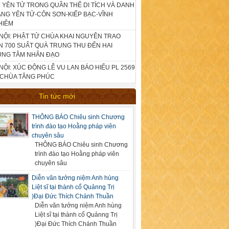
 YÊN TỬ TRONG QUẦN THỂ DI TÍCH VÀ DANH
NG YÊN TỬ-CÔN SƠN-KIẾP BẠC-VĨNH
HIÊM
NỘI: PHẬT TỬ CHÙA KHAI NGUYÊN TRAO
 700 SUẤT QUÀ TRUNG THU ĐẾN HAI
UNG TÂM NHÂN ĐẠO
NỘI: XÚC ĐỘNG LỄ VU LAN BÁO HIẾU PL 2569
 CHÙA TĂNG PHÚC
Tin tức mới
THÔNG BÁO Chiêu sinh Chương
trình đào tạo Hoằng pháp viên
chuyên sâu
THÔNG BÁO Chiêu sinh Chương
trình đào tạo Hoằng pháp viên
chuyên sâu
Diễn văn tưởng niệm Anh hùng
Liệt sĩ tại thành cổ Quảnng Trị
)Đại Đức Thích Chánh Thuần
Diễn văn tưởng niệm Anh hùng
Liệt sĩ tại thành cổ Quảnng Trị
)Đại Đức Thích Chánh Thuần