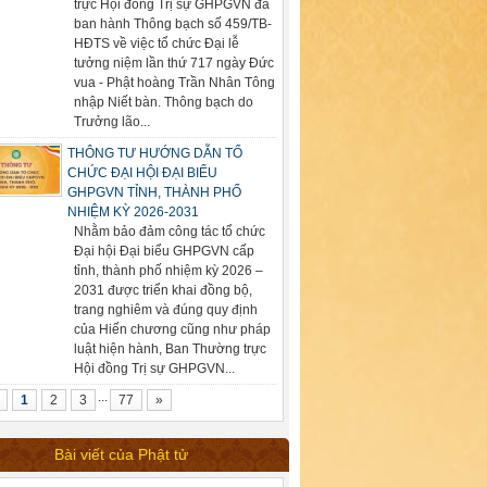
trực Hội đồng Trị sự GHPGVN đã
ban hành Thông bạch số 459/TB-
HĐTS về việc tổ chức Đại lễ
tưởng niệm lần thứ 717 ngày Đức
vua - Phật hoàng Trần Nhân Tông
nhập Niết bàn. Thông bạch do
Trưởng lão...
THÔNG TƯ HƯỚNG DẪN TỔ
CHỨC ĐẠI HỘI ĐẠI BIỂU
GHPGVN TỈNH, THÀNH PHỐ
NHIỆM KỲ 2026-2031
Nhằm bảo đảm công tác tổ chức
Đại hội Đại biểu GHPGVN cấp
tỉnh, thành phố nhiệm kỳ 2026 –
2031 được triển khai đồng bộ,
trang nghiêm và đúng quy định
của Hiến chương cũng như pháp
luật hiện hành, Ban Thường trực
Hội đồng Trị sự GHPGVN...
...
1
2
3
77
»
Bài viết của Phật tử