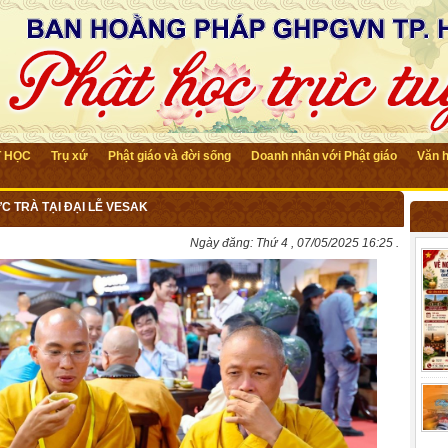
T HỌC
Trụ xứ
Phật giáo và đời sống
Doanh nhân với Phật giáo
Văn 
 TRÀ TẠI ĐẠI LỄ VESAK
Ngày đăng:
Thứ 4 , 07/05/2025 16:25 .