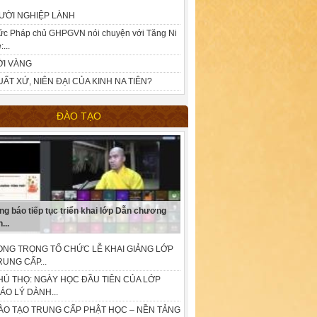
ƯỜI NGHIỆP LÀNH
ức Pháp chủ GHPGVN nói chuyện với Tăng Ni
:...
ỜI VÀNG
UẤT XỨ, NIÊN ĐẠI CỦA KINH NA TIÊN?
ĐÀO TẠO
ng báo tiếp tục triển khai lớp Dẫn chương
...
ONG TRỌNG TỔ CHỨC LỄ KHAI GIẢNG LỚP
RUNG CẤP...
HÚ THỌ: NGÀY HỌC ĐẦU TIÊN CỦA LỚP
IÁO LÝ DÀNH...
ÀO TẠO TRUNG CẤP PHẬT HỌC – NỀN TẢNG