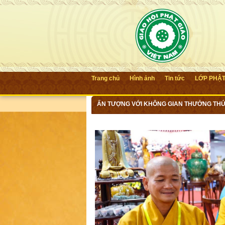
Trang chủ
Hình ảnh
Tin tức
LỚP PHẬ
ẤN TƯỢNG VỚI KHÔNG GIAN THƯỞNG THỨC