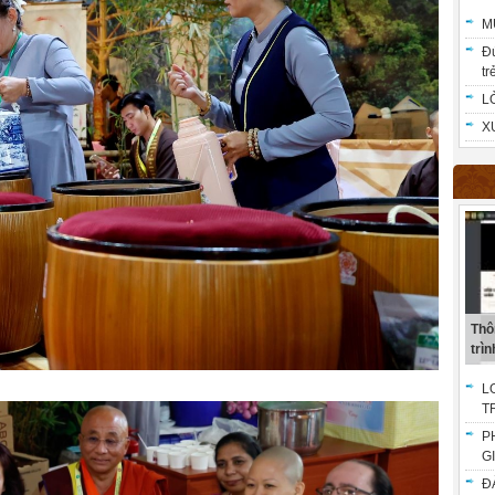
M
Đ
trẻ
L
X
Thô
trình
L
T
P
G
Đ