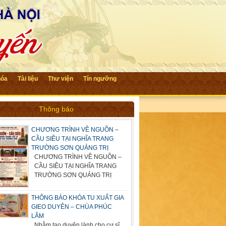
hóa
Tài liệu
Thư viện
Tín ngưỡng
Thông báo
CHƯƠNG TRÌNH VỀ NGUỒN –
CẦU SIÊU TẠI NGHĨA TRANG
TRƯỜNG SƠN QUẢNG TRỊ
CHƯƠNG TRÌNH VỀ NGUỒN –
CẦU SIÊU TẠI NGHĨA TRANG
TRƯỜNG SƠN QUẢNG TRỊ
THÔNG BÁO KHÓA TU XUẤT GIA
GIEO DUYÊN – CHÙA PHÚC
LÂM
Nhằm tạo duyên lành cho cư sĩ