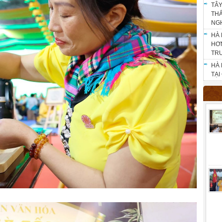
TÂY
THẮ
NG
HÀ 
HƠN
TR
HÀ 
TẠI