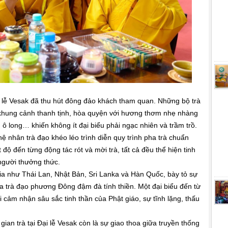
i lễ Vesak đã thu hút đông đảo khách tham quan. Những bộ trà
g khung cảnh thanh tịnh, hòa quyện với hương thơm nhẹ nhàng
i, ô long… khiến không ít đại biểu phải ngạc nhiên và trầm trồ.
ệ nhân trà đạo khéo léo trình diễn quy trình pha trà chuẩn
độ đến từng động tác rót và mời trà, tất cả đều thể hiện tinh
 người thưởng thức.
gia như Thái Lan, Nhật Bản, Sri Lanka và Hàn Quốc, bày tỏ sự
óa trà đạo phương Đông đậm đà tính thiền. Một đại biểu đến từ
i cảm nhận sâu sắc tinh thần của Phật giáo, sự tĩnh lặng, thấu
gian trà tại Đại lễ Vesak còn là sự giao thoa giữa truyền thống