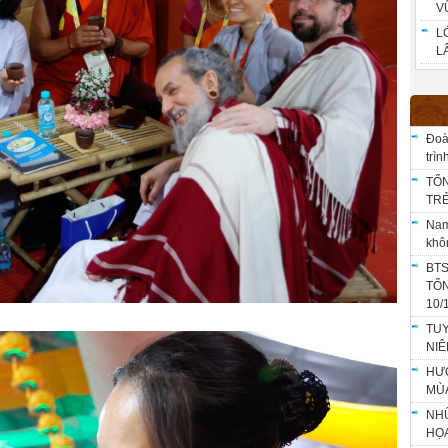
V
L
LÂ
Đoà
trì
TỔN
TRẺ
Nam
khô
BTS
TỔ
10/
TU
NIÊ
HƯỚ
MÙ
NHỮ
HỌA