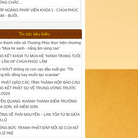
ỮNG CHẮC...
ỚP HOẰNG PHÁP VIÊN KHÓA 1 - CHÙA PHÚC
M – BUỔI...
Tin tức tiêu biểu
n thanh niên xã Thượng Phúc thực hiện chương
nh “Mùa hè xanh - nắng ấm vùng cao”
G KẾT KHOÁ TU MÙA HÈ "HÀNH TRANG TUỔI
 LẦN VII" CHÙA PHÚC LÂM
 NSƯT không vợ con cạo đầu xuất gia: "Tôi
ng bốc đồng hay muốn tạo scandal"
 PHẬT GIÁO CÁC TỈNH THÀNH NỘP BÁO CÁO
NG KẾT PHẬT SỰ VỀ TRUNG ƯƠNG TRƯỚC
1/2026
YÊN QUANG: KHÁNH THÀNH ĐIỂM TRƯỜNG
M SƠN, XÃ NIÊM SƠN
NG VỀ THÁI NGUYÊN – LAN TỎA TỪ BI GIỮA
A LŨ
NG BỨC TRANH PHẬT ĐẮP NỔI 3D CỦA NỮ
 SĨ TRẺ