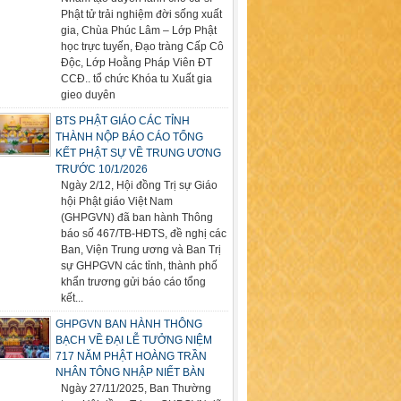
Phật tử trải nghiệm đời sống xuất
gia, Chùa Phúc Lâm – Lớp Phật
học trực tuyến, Đạo tràng Cấp Cô
Độc, Lớp Hoằng Pháp Viên ĐT
CCĐ.. tổ chức Khóa tu Xuất gia
gieo duyên
BTS PHẬT GIÁO CÁC TỈNH
THÀNH NỘP BÁO CÁO TỔNG
KẾT PHẬT SỰ VỀ TRUNG ƯƠNG
TRƯỚC 10/1/2026
Ngày 2/12, Hội đồng Trị sự Giáo
hội Phật giáo Việt Nam
(GHPGVN) đã ban hành Thông
báo số 467/TB-HĐTS, đề nghị các
Ban, Viện Trung ương và Ban Trị
sự GHPGVN các tỉnh, thành phố
khẩn trương gửi báo cáo tổng
kết...
GHPGVN BAN HÀNH THÔNG
BẠCH VỀ ĐẠI LỄ TƯỞNG NIỆM
717 NĂM PHẬT HOÀNG TRẦN
NHÂN TÔNG NHẬP NIẾT BÀN
Ngày 27/11/2025, Ban Thường