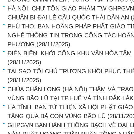
HÀ NỘI: CHƯ TÔN GIÁO PHẨM TW GHPGVN
CHUẨN BỊ ĐẠI LỄ CẦU QUỐC THÁI DÂN AN
(
PHÚ THỌ: BAN HOẰNG PHÁP PHẬT GIÁO 
NGHỆ THÔNG TIN TRONG CÔNG TÁC HOẰNG
PHƯƠNG
(28/11/2025)
ĐIỆN BIÊN: KHỞI CÔNG KHU VĂN HÓA TÂ
(28/11/2025)
TẠI SAO TÔI CHỦ TRƯƠNG KHÔI PHỤC THI
(28/11/2025)
CHÙA CHÂN LONG (HÀ NỘI) THĂM VÀ TRA
VÙNG BÃO LŨ TẠI TP.HUẾ VÀ TỈNH ĐẮK LẮK
HÀ TĨNH: BAN TỪ THIỆN XÃ HỘI PHẬT GIÁ
TẶNG QUÀ BÀ CON VÙNG BÃO LŨ
(28/11/20
GHPGVN BAN HÀNH THÔNG BẠCH VỀ ĐẠI L