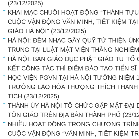
(23/12/2025)
KHAI MẠC CHUỖI HOẠT ĐỘNG “THÀNH TỰU 
CUỘC VẬN ĐỘNG VĂN MINH, TIẾT KIỆM TẠI
GIÁO HÀ NỘI"
(23/12/2025)
HÀ NỘI: ĐÊM NHẠC GÂY QUỸ TỪ THIỆN Ủ
TRUNG TẠI LUẬT MẬT VIỆN THẮNG NGHIÊ
HÀ NỘI: BAN GIÁO DỤC PHẬT GIÁO TƯ TỔ
KẾT CÔNG TÁC THÍ ĐIỂM ĐÀO TẠO TIẾN SĨ
HỌC VIỆN PGVN TẠI HÀ NỘI TƯỞNG NIỆM 
TRƯỞNG LÃO HÒA THƯỢNG THÍCH THANH TỨ
TỊCH
(23/12/2025)
THÀNH ỦY HÀ NỘI TỔ CHỨC GẶP MẶT ĐẠI 
TÔN GIÁO TRÊN ĐỊA BÀN THÀNH PHỐ
(23/1
NHIỀU HOẠT ĐỘNG TRONG CHƯƠNG TRÌNH
CUỘC VẬN ĐỘNG “VĂN MINH, TIẾT KIỆM 