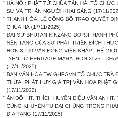
HÀ NỘI: PHẬT TỬ CHÙA TÂN HẢI TỔ CHỨC
SƯ VÀ TRI ÂN NGƯỜI KHAI SÁNG
(17/11/20
THANH HÓA: LỄ CÔNG BỐ TRAO QUYẾT ĐỊN
CHÙA HÀ
(17/11/2025)
ĐẠI SỨ BHUTAN KINZANG DORJI: HẠNH PH
NỀN TẢNG CỦA SỰ PHÁT TRIỂN ĐÍCH THỰ
HƠN 3.000 VẬN ĐỘNG VIÊN KHẮP THẾ GIỚI
“YÊN TỬ HERITAGE MARATHON 2025 - CHẠ
(17/11/2025)
BAN VĂN HÓA TW GHPGVN TỔ CHỨC TRÀ Đ
THỪA, PHÁT HUY GIÁ TRỊ VĂN HÓA PHẬT G
(17/11/2025)
ẤN ĐỘ: HT. THÍCH HUYỀN DIỆU VẤN AN HT.
CÙNG KHUYẾN TU ĐẠI CHÚNG TRONG PHÁP
ĐỊA TẠNG
(17/11/2025)