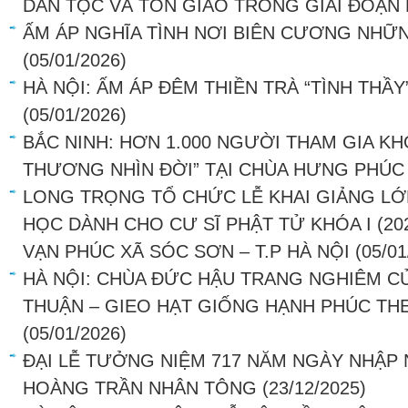
DÂN TỘC VÀ TÔN GIÁO TRONG GIAI ĐOẠN
ẤM ÁP NGHĨA TÌNH NƠI BIÊN CƯƠNG NHỮ
(05/01/2026)
HÀ NỘI: ẤM ÁP ĐÊM THIỀN TRÀ “TÌNH THẦY
(05/01/2026)
BẮC NINH: HƠN 1.000 NGƯỜI THAM GIA KH
THƯƠNG NHÌN ĐỜI” TẠI CHÙA HƯNG PHÚC
LONG TRỌNG TỔ CHỨC LỄ KHAI GIẢNG LỚ
HỌC DÀNH CHO CƯ SĨ PHẬT TỬ KHÓA I (202
VẠN PHÚC XÃ SÓC SƠN – T.P HÀ NỘI
(05/01
HÀ NỘI: CHÙA ĐỨC HẬU TRANG NGHIÊM C
THUẬN – GIEO HẠT GIỐNG HẠNH PHÚC THE
(05/01/2026)
ĐẠI LỄ TƯỞNG NIỆM 717 NĂM NGÀY NHẬP 
HOÀNG TRẦN NHÂN TÔNG
(23/12/2025)