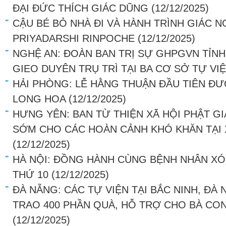
ĐẠI ĐỨC THÍCH GIÁC DŨNG
(12/12/2025)
CẬU BÉ BỎ NHÀ ĐI VÀ HÀNH TRÌNH GIÁC 
PRIYADARSHI RINPOCHE
(12/12/2025)
NGHỆ AN: ĐOÀN BAN TRỊ SỰ GHPGVN TỈNH
GIEO DUYÊN TRỤ TRÌ TẠI BA CƠ SỞ TỰ VI
HẢI PHÒNG: LỄ HẰNG THUẬN ĐẦU TIÊN ĐƯ
LONG HOA
(12/12/2025)
HƯNG YÊN: BAN TỪ THIỆN XÃ HỘI PHẬT G
SỚM CHO CÁC HOÀN CẢNH KHÓ KHĂN TẠI 
(12/12/2025)
HÀ NỘI: ĐỒNG HÀNH CÙNG BỆNH NHÂN XÓ
THỨ 10
(12/12/2025)
ĐÀ NẴNG: CÁC TỰ VIỆN TẠI BẮC NINH, ĐÀ
TRAO 400 PHẦN QUÀ, HỖ TRỢ CHO BÀ CO
(12/12/2025)