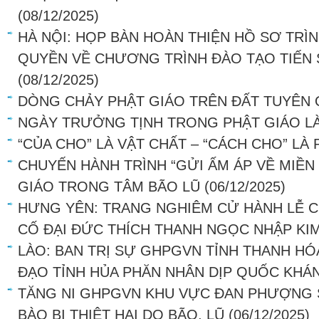
(08/12/2025)
HÀ NỘI: HỌP BÀN HOÀN THIỆN HỒ SƠ TRÌ
QUYỀN VỀ CHƯƠNG TRÌNH ĐÀO TẠO TIẾN 
(08/12/2025)
DÒNG CHẢY PHẬT GIÁO TRÊN ĐẤT TUYÊN
NGÀY TRƯỞNG TỊNH TRONG PHẬT GIÁO LÀ
“CỦA CHO” LÀ VẬT CHẤT – “CÁCH CHO” LÀ
CHUYẾN HÀNH TRÌNH “GỬI ẤM ÁP VỀ MIỀN
GIÁO TRONG TÂM BÃO LŨ
(06/12/2025)
HƯNG YÊN: TRANG NGHIÊM CỬ HÀNH LỄ 
CỐ ĐẠI ĐỨC THÍCH THANH NGỌC NHẬP KI
LÀO: BAN TRỊ SỰ GHPGVN TỈNH THANH H
ĐẠO TỈNH HỦA PHĂN NHÂN DỊP QUỐC KHÁ
TĂNG NI GHPGVN KHU VỰC ĐAN PHƯỢNG 
BÀO BỊ THIỆT HẠI DO BÃO, LŨ
(06/12/2025)