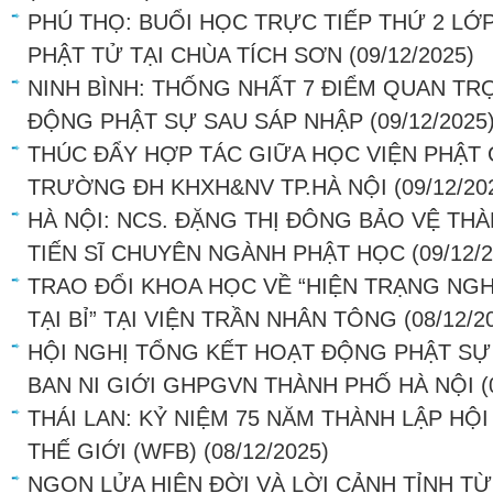
PHÚ THỌ: BUỔI HỌC TRỰC TIẾP THỨ 2 LỚ
PHẬT TỬ TẠI CHÙA TÍCH SƠN
(09/12/2025)
NINH BÌNH: THỐNG NHẤT 7 ĐIỂM QUAN T
ĐỘNG PHẬT SỰ SAU SÁP NHẬP
(09/12/2025
THÚC ĐẨY HỢP TÁC GIỮA HỌC VIỆN PHẬT 
TRƯỜNG ĐH KHXH&NV TP.HÀ NỘI
(09/12/20
HÀ NỘI: NCS. ĐẶNG THỊ ĐÔNG BẢO VỆ TH
TIẾN SĨ CHUYÊN NGÀNH PHẬT HỌC
(09/12/
TRAO ĐỔI KHOA HỌC VỀ “HIỆN TRẠNG NG
TẠI BỈ” TẠI VIỆN TRẦN NHÂN TÔNG
(08/12/2
HỘI NGHỊ TỔNG KẾT HOẠT ĐỘNG PHẬT SỰ
BAN NI GIỚI GHPGVN THÀNH PHỐ HÀ NỘI
(
THÁI LAN: KỶ NIỆM 75 NĂM THÀNH LẬP HỘ
THẾ GIỚI (WFB)
(08/12/2025)
NGỌN LỬA HIỆN ĐỜI VÀ LỜI CẢNH TỈNH TỪ