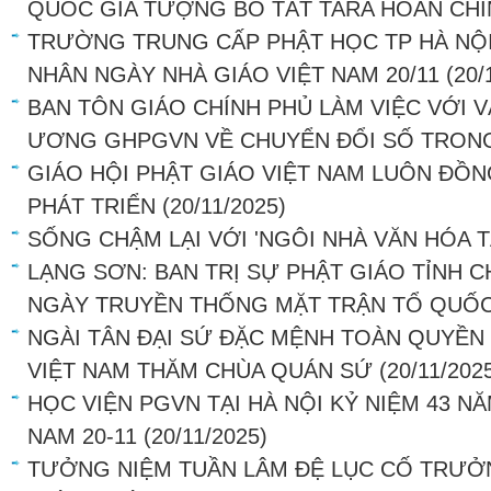
QUỐC GIA TƯỢNG BỒ TÁT TARA HOÀN CHỈ
TRƯỜNG TRUNG CẤP PHẬT HỌC TP HÀ NỘI
NHÂN NGÀY NHÀ GIÁO VIỆT NAM 20/11
(20/
BAN TÔN GIÁO CHÍNH PHỦ LÀM VIỆC VỚI
ƯƠNG GHPGVN VỀ CHUYỂN ĐỔI SỐ TRON
GIÁO HỘI PHẬT GIÁO VIỆT NAM LUÔN ĐỒ
PHÁT TRIỂN
(20/11/2025)
SỐNG CHẬM LẠI VỚI 'NGÔI NHÀ VĂN HÓA T
LẠNG SƠN: BAN TRỊ SỰ PHẬT GIÁO TỈNH 
NGÀY TRUYỀN THỐNG MẶT TRẬN TỔ QUỐC
NGÀI TÂN ĐẠI SỨ ĐẶC MỆNH TOÀN QUYỀN
VIỆT NAM THĂM CHÙA QUÁN SỨ
(20/11/202
HỌC VIỆN PGVN TẠI HÀ NỘI KỶ NIỆM 43 N
NAM 20-11
(20/11/2025)
TƯỞNG NIỆM TUẦN LÂM ĐỆ LỤC CỐ TRƯ