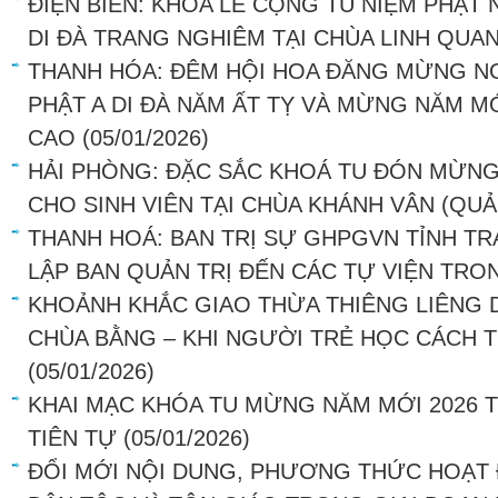
ĐIỆN BIÊN: KHÓA LỄ CỘNG TU NIỆM PHẬ
DI ĐÀ TRANG NGHIÊM TẠI CHÙA LINH QUA
THANH HÓA: ĐÊM HỘI HOA ĐĂNG MỪNG N
PHẬT A DI ĐÀ NĂM ẤT TỴ VÀ MỪNG NĂM MỚ
CAO
(05/01/2026)
HẢI PHÒNG: ĐẶC SẮC KHOÁ TU ĐÓN MỪNG
CHO SINH VIÊN TẠI CHÙA KHÁNH VÂN (QU
THANH HOÁ: BAN TRỊ SỰ GHPGVN TỈNH T
LẬP BAN QUẢN TRỊ ĐẾN CÁC TỰ VIỆN TRO
KHOẢNH KHẮC GIAO THỪA THIÊNG LIÊNG D
CHÙA BẰNG – KHI NGƯỜI TRẺ HỌC CÁCH T
(05/01/2026)
KHAI MẠC KHÓA TU MỪNG NĂM MỚI 2026 T
TIÊN TỰ
(05/01/2026)
ĐỔI MỚI NỘI DUNG, PHƯƠNG THỨC HOẠT