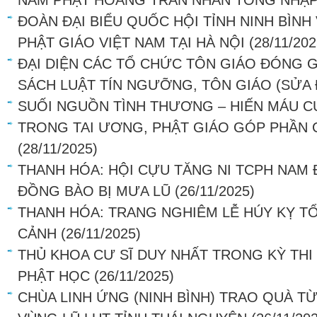
NĂM PHẬT HOÀNG TRẦN NHÂN TÔNG NHẬP
ĐOÀN ĐẠI BIỂU QUỐC HỘI TỈNH NINH BÌNH
PHẬT GIÁO VIỆT NAM TẠI HÀ NỘI
(28/11/202
ĐẠI DIỆN CÁC TỔ CHỨC TÔN GIÁO ĐÓNG G
SÁCH LUẬT TÍN NGƯỠNG, TÔN GIÁO (SỬA 
SUỐI NGUỒN TÌNH THƯƠNG – HIẾN MÁU 
TRONG TAI ƯƠNG, PHẬT GIÁO GÓP PHẦN
(28/11/2025)
THANH HÓA: HỘI CỰU TĂNG NI TCPH NAM 
ĐỒNG BÀO BỊ MƯA LŨ
(26/11/2025)
THANH HÓA: TRANG NGHIÊM LỄ HÚY KỴ TỔ
CẢNH
(26/11/2025)
THỦ KHOA CƯ SĨ DUY NHẤT TRONG KỲ THI 
PHẬT HỌC
(26/11/2025)
CHÙA LINH ỨNG (NINH BÌNH) TRAO QUÀ T