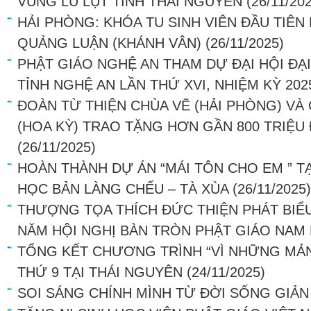
VÙNG LŨ LỤT TỈNH THÁI NGUYÊN
(26/11/20
HẢI PHÒNG: KHÓA TU SINH VIÊN ĐẦU TIÊN 
QUẢNG LUẬN (KHÁNH VÂN)
(26/11/2025)
PHẬT GIÁO NGHỆ AN THAM DỰ ĐẠI HỘI ĐẠI
TỈNH NGHỆ AN LẦN THỨ XVI, NHIỆM KỲ 202
ĐOÀN TỪ THIỆN CHÙA VẼ (HẢI PHÒNG) VÀ
(HOA KỲ) TRAO TẶNG HƠN GẦN 800 TRIỆU
(26/11/2025)
HOÀN THÀNH DỰ ÁN “MÁI TÔN CHO EM ” T
HỌC BẢN LÀNG CHẾU – TÀ XÙA
(26/11/2025)
THƯỢNG TỌA THÍCH ĐỨC THIỆN PHÁT BIỂU 
NĂM HỘI NGHỊ BÀN TRÒN PHẬT GIÁO NAM 
TỔNG KẾT CHƯƠNG TRÌNH “VÌ NHỮNG MẢN
THỨ 9 TẠI THÁI NGUYÊN
(24/11/2025)
SOI SÁNG CHÍNH MÌNH TỪ ĐỜI SỐNG GIẢN