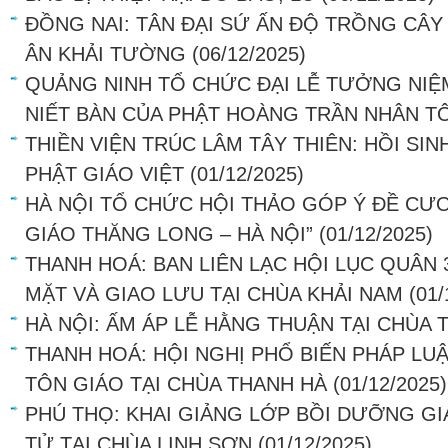
ĐỒNG NAI: TÂN ĐẠI SỨ ẤN ĐỘ TRỒNG CÂY
ÂN KHẢI TƯỜNG
(06/12/2025)
QUẢNG NINH TỔ CHỨC ĐẠI LỄ TƯỞNG NIỆ
NIẾT BÀN CỦA PHẬT HOÀNG TRẦN NHÂN T
THIỀN VIỆN TRÚC LÂM TÂY THIÊN: HỒI SI
PHẬT GIÁO VIỆT
(01/12/2025)
HÀ NỘI TỔ CHỨC HỘI THẢO GÓP Ý ĐỀ CƯƠ
GIÁO THĂNG LONG – HÀ NỘI”
(01/12/2025)
THANH HOÁ: BAN LIÊN LẠC HỘI LỤC QUÂN
MẶT VÀ GIAO LƯU TẠI CHÙA KHẢI NAM
(01/
HÀ NỘI: ẤM ÁP LỄ HẰNG THUẬN TẠI CHÙA
THANH HOÁ: HỘI NGHỊ PHỔ BIẾN PHÁP LU
TÔN GIÁO TẠI CHÙA THANH HÀ
(01/12/2025)
PHÚ THỌ: KHAI GIẢNG LỚP BỒI DƯỠNG GI
TỬ TẠI CHÙA LINH SƠN
(01/12/2025)