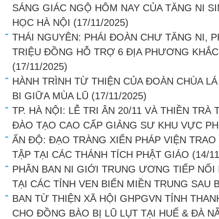
SÁNG GIÁC NGỘ HÔM NAY CỦA TĂNG NI S
HỌC HÀ NỘI
(17/11/2025)
THÁI NGUYÊN: PHÁI ĐOÀN CHƯ TĂNG NI, P
TRIỆU ĐỒNG HỖ TRỢ 6 ĐỊA PHƯƠNG KHẮC
(17/11/2025)
HÀNH TRÌNH TỪ THIỆN CỦA ĐOÀN CHÙA LÁ
BI GIỮA MÙA LŨ
(17/11/2025)
TP. HÀ NỘI: LỄ TRI ÂN 20/11 VÀ THIỀN TR
ĐÀO TẠO CAO CẤP GIẢNG SƯ KHU VỰC PH
ẤN ĐỘ: ĐẠO TRÀNG XIỂN PHÁP VIỆN TRAO
TẬP TẠI CÁC THÁNH TÍCH PHẬT GIÁO
(14/1
PHÂN BAN NI GIỚI TRUNG ƯƠNG TIẾP NỐI
TẠI CÁC TỈNH VEN BIỂN MIỀN TRUNG SAU 
BAN TỪ THIỆN XÃ HỘI GHPGVN TỈNH THA
CHO ĐỒNG BÀO BỊ LŨ LỤT TẠI HUẾ & ĐÀ N