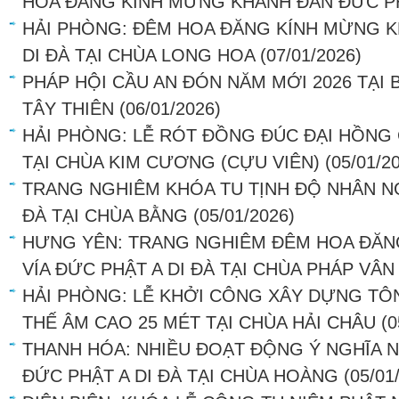
HOA ĐĂNG KÍNH MỪNG KHÁNH ĐẢN ĐỨC PH
HẢI PHÒNG: ĐÊM HOA ĐĂNG KÍNH MỪNG K
DI ĐÀ TẠI CHÙA LONG HOA
(07/01/2026)
PHÁP HỘI CẦU AN ĐÓN NĂM MỚI 2026 TẠI
TÂY THIÊN
(06/01/2026)
HẢI PHÒNG: LỄ RÓT ĐỒNG ĐÚC ĐẠI HỒNG
TẠI CHÙA KIM CƯƠNG (CỰU VIÊN)
(05/01/2
TRANG NGHIÊM KHÓA TU TỊNH ĐỘ NHÂN NG
ĐÀ TẠI CHÙA BẰNG
(05/01/2026)
HƯNG YÊN: TRANG NGHIÊM ĐÊM HOA ĐĂN
VÍA ĐỨC PHẬT A DI ĐÀ TẠI CHÙA PHÁP VÂN
HẢI PHÒNG: LỄ KHỞI CÔNG XÂY DỰNG T
THẾ ÂM CAO 25 MÉT TẠI CHÙA HẢI CHÂU
(0
THANH HÓA: NHIỀU ĐOẠT ĐỘNG Ý NGHĨA 
ĐỨC PHẬT A DI ĐÀ TẠI CHÙA HOÀNG
(05/01