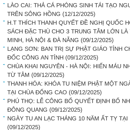
LÀO CAI: THẢ CÁ PHÓNG SINH TÁI TẠO NG
TRÊN SÔNG HỒNG
(12/12/2025)
H.T THÍCH THANH QUYẾT ĐỀ NGHỊ QUỐC H
SÁCH ĐẶC THÙ CHO 3 TRUNG TÂM LỚN LÀ
MINH, HÀ NỘI & ĐÀ NẴNG
(09/12/2025)
LẠNG SƠN: BAN TRỊ SỰ PHẬT GIÁO TỈNH 
ĐỐC CÔNG AN TỈNH
(09/12/2025)
CHÙA KHAI NGUYÊN - HÀ NỘI: HIẾN MÁU N
TỪ TÂM
(09/12/2025)
THANH HÓA: KHÓA TU NIỆM PHẬT MỘT NGÀ
TẠI CHÙA ĐỐNG CAO
(09/12/2025)
PHÚ THỌ: LỄ CÔNG BỐ QUYẾT ĐỊNH BỔ NH
ĐÔNG QUANG
(09/12/2025)
NGÀY TU AN LẠC THÁNG 10 NĂM ẤT TỴ TẠ
(09/12/2025)