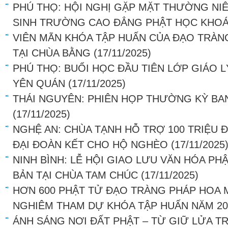
PHÚ THỌ: HỘI NGHỊ GẶP MẶT THƯỜNG NIÊ
SINH TRƯỜNG CAO ĐẲNG PHẬT HỌC KHOÁ
VIÊN MÃN KHÓA TẬP HUẤN CỦA ĐẠO TRÀN
TẠI CHÙA BẰNG
(17/11/2025)
PHÚ THỌ: BUỔI HỌC ĐẦU TIÊN LỚP GIÁO L
YÊN QUÁN
(17/11/2025)
THÁI NGUYÊN: PHIÊN HỌP THƯỜNG KỲ BA
(17/11/2025)
NGHỆ AN: CHÙA TẠNH HỖ TRỢ 100 TRIỆU
ĐẠI ĐOÀN KẾT CHO HỘ NGHÈO
(17/11/2025
NINH BÌNH: LỄ HỘI GIAO LƯU VĂN HÓA PH
BẢN TẠI CHÙA TAM CHÚC
(17/11/2025)
HƠN 600 PHẬT TỬ ĐẠO TRÀNG PHÁP HOA 
NGHIÊM THAM DỰ KHÓA TẬP HUẤN NĂM 20
ÁNH SÁNG NƠI ĐẤT PHẬT – TỪ GIỮ LỬA T