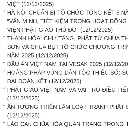
VIỆT
(12/12/2025)
HÀ NỘI CHUẨN BỊ TỔ CHỨC TỔNG KẾT 5 
“VĂN MINH, TIẾT KIỆM TRONG HOẠT ĐỘNG
VIỆN PHẬT GIÁO THỦ ĐÔ”
(12/12/2025)
THANH HÓA: CHƯ TĂNG, PHẬT TỬ CHÙA T
SƠN VÀ CHÙA BỤT TỔ CHỨC CHƯƠNG TRÌN
NĂM 2025
(12/12/2025)
DẤU ẤN VIỆT NAM TẠI VESAK 2025
(12/12/2
HOẰNG PHÁP VÙNG DÂN TỘC THIỂU SỐ: S
ĐẠI ĐOÀN KẾT
(12/12/2025)
PHẬT GIÁO VIỆT NAM VÀ VAI TRÒ ĐIỀU TI
(12/12/2025)
ẤN TƯỢNG TRIỂN LÃM LOẠT TRANH PHẬT 
(12/12/2025)
LÀO CAI: CHÙA HÒA QUÂN TRANG TRỌNG 