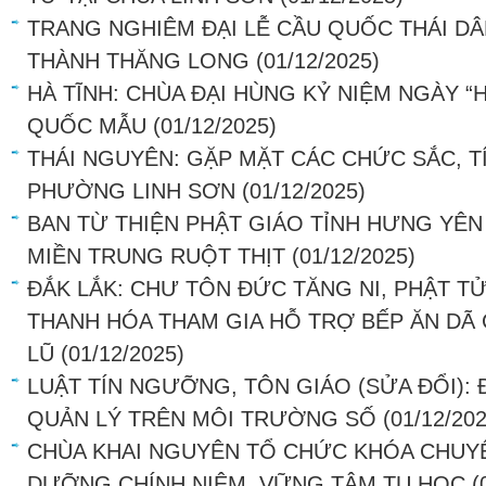
TRANG NGHIÊM ĐẠI LỄ CẦU QUỐC THÁI DÂ
THÀNH THĂNG LONG
(01/12/2025)
HÀ TĨNH: CHÙA ĐẠI HÙNG KỶ NIỆM NGÀY “
QUỐC MẪU
(01/12/2025)
THÁI NGUYÊN: GẶP MẶT CÁC CHỨC SẮC, TÍ
PHƯỜNG LINH SƠN
(01/12/2025)
BAN TỪ THIỆN PHẬT GIÁO TỈNH HƯNG YÊN
MIỀN TRUNG RUỘT THỊT
(01/12/2025)
ĐẮK LẮK: CHƯ TÔN ĐỨC TĂNG NI, PHẬT TỬ
THANH HÓA THAM GIA HỖ TRỢ BẾP ĂN DÃ 
LŨ
(01/12/2025)
LUẬT TÍN NGƯỠNG, TÔN GIÁO (SỬA ĐỔI): Đ
QUẢN LÝ TRÊN MÔI TRƯỜNG SỐ
(01/12/202
CHÙA KHAI NGUYÊN TỔ CHỨC KHÓA CHUYÊ
DƯỠNG CHÍNH NIỆM, VỮNG TÂM TU HỌC
(