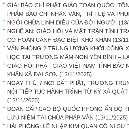
GIẢI BÁO CHÍ PHẬT GIÁO TOÀN QUỐC: TÔ
PHẨM BÁO CHÍ NHÂN VĂN, TRÍ TUỆ VÀ PH
NGÔI CHÙA LINH DIỆU CỦA ĐỜI NGƯỜI
(13
NGHỆ AN: GIÁO HỘI VÀ MẶT TRẬN TỈNH T
CÓ HOÀN CẢNH ĐẶC BIỆT KHÓ KHĂN
(13/11
VĂN PHÒNG 2 TRUNG ƯƠNG KHỞI CÔNG X
HỌC TẠI TRƯỜNG MẦM NON YÊN BÌNH – L
GIÁO HỘI PHẬT GIÁO VIỆT NAM TỈNH BẮC
KHĂN XÃ ĐẠI SƠN
(13/11/2025)
NGÀY THỨ 7 NƠI ĐẤT PHẬT, TRƯỜNG TRU
NỘI TIẾP TỤC HÀNH TRÌNH TỪ KỲ XÀ QUẬ
(13/11/2025)
ĐOÀN CẤP CAO BỘ QUỐC PHÒNG ẤN ĐỘ T
LƯU NIỆM TẠI CHÙA PHÁP VÂN
(13/11/2025)
HẢI PHÒNG: LỄ NHẬP KIM QUAN CỐ NI SƯ 