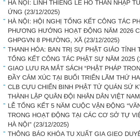
HÀ NỘI: LINH THIÊNG LỄ HÔ THẦN NHẬP T
ỨNG
(23/12/2025)
HÀ NỘI: HỘI NGHỊ TỔNG KẾT CÔNG TÁC P
PHƯƠNG HƯỚNG HOẠT ĐỘNG NĂM 2026 CỦ
GHPGVN 8 PHƯỜNG, XÃ
(23/12/2025)
THANH HÓA: BAN TRỊ SỰ PHẬT GIÁO TỈNH
TỔNG KẾT CÔNG TÁC PHẬT SỰ NĂM 2025
(
GIAO LƯU RA MẮT SÁCH “PHẬT PHÁP TRO
ĐẦY CẢM XÚC TẠI BUỔI TRIỂN LÃM THỨ HA
CLB CỰU CHIẾN BINH PHẬT TỬ QUÁN SỨ K
THÀNH LẬP QUÂN ĐỘI NHÂN DÂN VIỆT NAM
LỄ TỔNG KẾT 5 NĂM CUỘC VẬN ĐỘNG “VĂN
TRONG HOẠT ĐỘNG TẠI CÁC CƠ SỞ TỰ VI
HÀ NỘI”
(23/12/2025)
THÔNG BÁO KHÓA TU XUẤT GIA GIEO DUY