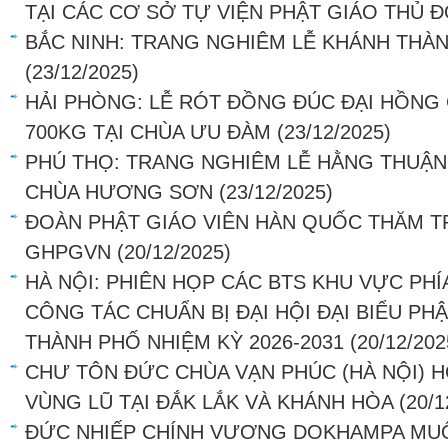
TẠI CÁC CƠ SỞ TỰ VIỆN PHẬT GIÁO THỦ 
BẮC NINH: TRANG NGHIÊM LỄ KHÁNH THÀ
(23/12/2025)
HẢI PHÒNG: LỄ RÓT ĐỒNG ĐÚC ĐẠI HỒN
700KG TẠI CHÙA ƯU ĐÀM
(23/12/2025)
PHÚ THỌ: TRANG NGHIÊM LỄ HẰNG THUẬN 
CHÙA HƯƠNG SƠN
(23/12/2025)
ĐOÀN PHẬT GIÁO VIÊN HÀN QUỐC THĂM 
GHPGVN
(20/12/2025)
HÀ NỘI: PHIÊN HỌP CÁC BTS KHU VỰC PHÍ
CÔNG TÁC CHUẨN BỊ ĐẠI HỘI ĐẠI BIỂU PHẬ
THÀNH PHỐ NHIỆM KỲ 2026-2031
(20/12/202
CHƯ TÔN ĐỨC CHÙA VẠN PHÚC (HÀ NỘI) 
VÙNG LŨ TẠI ĐẮK LẮK VÀ KHÁNH HÒA
(20/1
ĐỨC NHIẾP CHÍNH VƯƠNG DOKHAMPA MUỐ