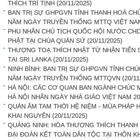
THÍCH TRÍ TỊNH
(20/11/2025)
BAN TRỊ SỰ GHPGVN TỈNH THANH HOÁ CH
NĂM NGÀY TRUYỀN THỐNG MTTQ VIỆT NA
PHU NHÂN CHỦ TỊCH QUỐC HỘI NƯỚC CHD
PHẬT TẠI CHÙA QUÁN SỨ
(20/11/2025)
THƯỢNG TOẠ THÍCH NHẬT TỪ NHẬN TIẾN 
TẠI SRI LANKA
(20/11/2025)
NINH BÌNH: BAN TRỊ SỰ GHPGVN TỈNH CH
NĂM NGÀY TRUYỀN THỐNG MTTQVN
(20/11
HÀ NỘI: CÁC CƠ QUAN BAN NGÀNH CHÚC
HÀ NỘI NHÂN NGÀY NHÀ GIÁO VIỆT NAM 20
QUÁN ÂM TAM THỜI HỆ NIỆM - MÙA PHÁP H
KHAI NGUYÊN
(20/11/2025)
QUẢNG NINH: HÒA THƯỢNG THÍCH THANH
ĐẠI ĐOÀN KẾT TOÀN DÂN TỘC TẠI THÔN KH