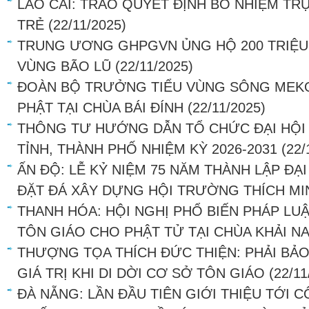
LÀO CAI: TRAO QUYẾT ĐỊNH BỔ NHIỆM TRỤ
TRẺ
(22/11/2025)
TRUNG ƯƠNG GHPGVN ỦNG HỘ 200 TRIỆU
VÙNG BÃO LŨ
(22/11/2025)
ĐOÀN BỘ TRƯỞNG TIỂU VÙNG SÔNG MEK
PHẬT TẠI CHÙA BÁI ĐÍNH
(22/11/2025)
THÔNG TƯ HƯỚNG DẪN TỔ CHỨC ĐẠI HỘI 
TỈNH, THÀNH PHỐ NHIỆM KỲ 2026-2031
(22/
ẤN ĐỘ: LỄ KỶ NIỆM 75 NĂM THÀNH LẬP ĐẠ
ĐẶT ĐÁ XÂY DỰNG HỘI TRƯỜNG THÍCH MI
THANH HÓA: HỘI NGHỊ PHỔ BIẾN PHÁP LU
TÔN GIÁO CHO PHẬT TỬ TẠI CHÙA KHẢI N
THƯỢNG TỌA THÍCH ĐỨC THIỆN: PHẢI BẢ
GIÁ TRỊ KHI DI DỜI CƠ SỞ TÔN GIÁO
(22/11
ĐÀ NẴNG: LẦN ĐẦU TIÊN GIỚI THIỆU TỚI