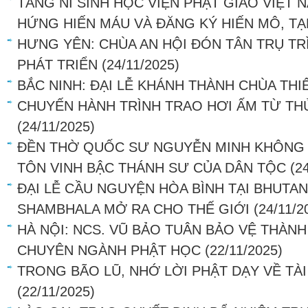
TĂNG NI SINH HỌC VIỆN PHẬT GIÁO VIỆT N
HỨNG HIẾN MÁU VÀ ĐĂNG KÝ HIẾN MÔ, T
HƯNG YÊN: CHÙA AN HỘI ĐÓN TÂN TRỤ TR
PHÁT TRIỂN
(24/11/2025)
BẮC NINH: ĐẠI LỄ KHÁNH THÀNH CHÙA THIÊ
CHUYẾN HÀNH TRÌNH TRAO HƠI ẤM TỪ TH
(24/11/2025)
ĐỀN THỜ QUỐC SƯ NGUYỄN MINH KHÔNG T
TÔN VINH BẬC THÁNH SƯ CỦA DÂN TỘC
(2
ĐẠI LỄ CẦU NGUYỆN HÒA BÌNH TẠI BHUTAN
SHAMBHALA MỞ RA CHO THẾ GIỚI
(24/11/2
HÀ NỘI: NCS. VŨ BẢO TUÂN BẢO VỆ THÀNH
CHUYÊN NGÀNH PHẬT HỌC
(22/11/2025)
TRONG BÃO LŨ, NHỚ LỜI PHẬT DẠY VỀ TÀI
(22/11/2025)