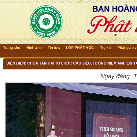
Trang chủ
Hình ảnh
Tin tức
LỚP PHẬT HỌC
Trụ xứ
Phật giáo 
ĐIỆN BIÊN: CHÙA TÂN HẢI TỔ CHỨC CẦU SIÊU, TƯỞNG NIỆM ANH LINH 
Ngày đăng:
T