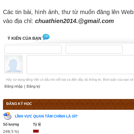
Các tin bài, hình ảnh, thư từ muốn đăng lên Web
vào địa chỉ:
chuathien2014.@gmail.com
0
Ý KIẾN CỦA BẠN
Hãy sử dụng tiếng Việt có dấu khi viết bài và điền đầy đủ thông tin. Bình luận của bạn s
Đăng nhập
|
Đăng ký
ĐĂNG KÝ HỌC
LĨNH VỰC QUAN TÂM CHÍNH LÀ GÌ?
Số lượng
Tỷ lệ
249( 5 %)