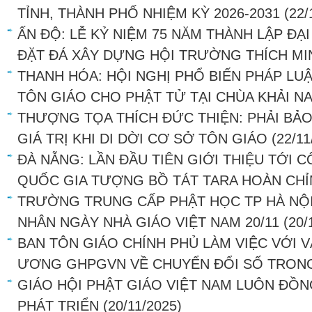
TỈNH, THÀNH PHỐ NHIỆM KỲ 2026-2031
(22/
ẤN ĐỘ: LỄ KỶ NIỆM 75 NĂM THÀNH LẬP ĐẠ
ĐẶT ĐÁ XÂY DỰNG HỘI TRƯỜNG THÍCH MI
THANH HÓA: HỘI NGHỊ PHỔ BIẾN PHÁP LU
TÔN GIÁO CHO PHẬT TỬ TẠI CHÙA KHẢI N
THƯỢNG TỌA THÍCH ĐỨC THIỆN: PHẢI BẢ
GIÁ TRỊ KHI DI DỜI CƠ SỞ TÔN GIÁO
(22/11
ĐÀ NẴNG: LẦN ĐẦU TIÊN GIỚI THIỆU TỚI
QUỐC GIA TƯỢNG BỒ TÁT TARA HOÀN CHỈ
TRƯỜNG TRUNG CẤP PHẬT HỌC TP HÀ NỘI
NHÂN NGÀY NHÀ GIÁO VIỆT NAM 20/11
(20/
BAN TÔN GIÁO CHÍNH PHỦ LÀM VIỆC VỚI
ƯƠNG GHPGVN VỀ CHUYỂN ĐỔI SỐ TRON
GIÁO HỘI PHẬT GIÁO VIỆT NAM LUÔN ĐỒ
PHÁT TRIỂN
(20/11/2025)