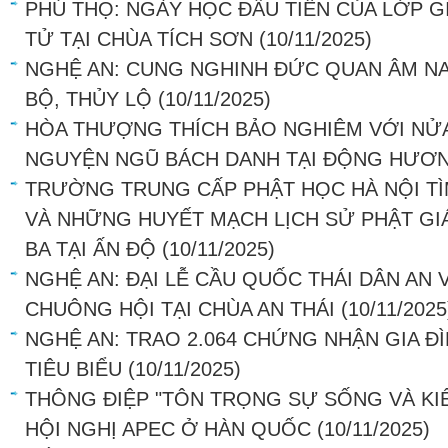
PHÚ THỌ: NGÀY HỌC ĐẦU TIÊN CỦA LỚP G
TỬ TẠI CHÙA TÍCH SƠN
(10/11/2025)
NGHỆ AN: CUNG NGHINH ĐỨC QUAN ÂM NA
BỘ, THỦY LỘ
(10/11/2025)
HÒA THƯỢNG THÍCH BẢO NGHIÊM VỚI NỬA
NGUYỆN NGŨ BÁCH DANH TẠI ĐỘNG HƯƠN
TRƯỜNG TRUNG CẤP PHẬT HỌC HÀ NỘI TÌM
VÀ NHỮNG HUYẾT MẠCH LỊCH SỬ PHẬT G
BA TẠI ẤN ĐỘ
(10/11/2025)
NGHỆ AN: ĐẠI LỄ CẦU QUỐC THÁI DÂN AN
CHUÔNG HỘI TẠI CHÙA AN THÁI
(10/11/2025
NGHỆ AN: TRAO 2.064 CHỨNG NHẬN GIA Đ
TIÊU BIỂU
(10/11/2025)
THÔNG ĐIỆP "TÔN TRỌNG SỰ SỐNG VÀ KIẾ
HỘI NGHỊ APEC Ở HÀN QUỐC
(10/11/2025)