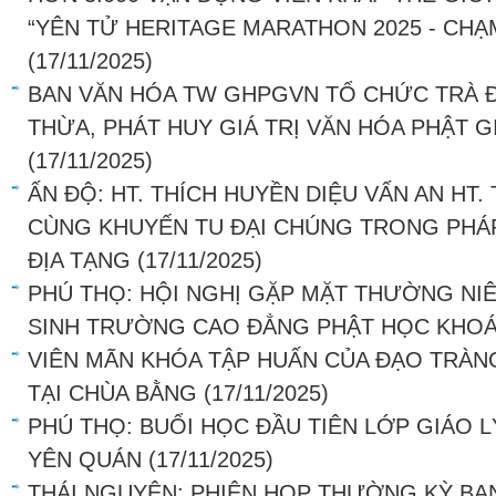
“YÊN TỬ HERITAGE MARATHON 2025 - CHẠ
(17/11/2025)
BAN VĂN HÓA TW GHPGVN TỔ CHỨC TRÀ Đ
THỪA, PHÁT HUY GIÁ TRỊ VĂN HÓA PHẬT G
(17/11/2025)
ẤN ĐỘ: HT. THÍCH HUYỀN DIỆU VẤN AN HT.
CÙNG KHUYẾN TU ĐẠI CHÚNG TRONG PHÁP
ĐỊA TẠNG
(17/11/2025)
PHÚ THỌ: HỘI NGHỊ GẶP MẶT THƯỜNG NIÊ
SINH TRƯỜNG CAO ĐẲNG PHẬT HỌC KHOÁ
VIÊN MÃN KHÓA TẬP HUẤN CỦA ĐẠO TRÀN
TẠI CHÙA BẰNG
(17/11/2025)
PHÚ THỌ: BUỔI HỌC ĐẦU TIÊN LỚP GIÁO L
YÊN QUÁN
(17/11/2025)
THÁI NGUYÊN: PHIÊN HỌP THƯỜNG KỲ BA