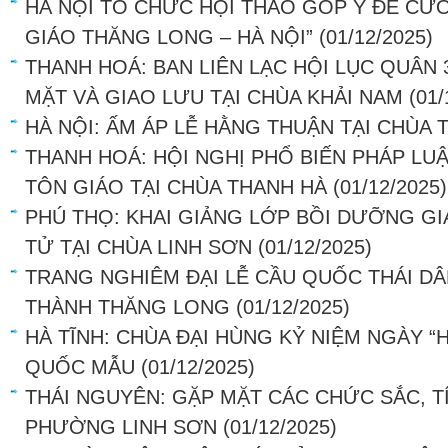
HÀ NỘI TỔ CHỨC HỘI THẢO GÓP Ý ĐỀ CƯƠ
GIÁO THĂNG LONG – HÀ NỘI”
(01/12/2025)
THANH HOÁ: BAN LIÊN LẠC HỘI LỤC QUÂN
MẶT VÀ GIAO LƯU TẠI CHÙA KHẢI NAM
(01/
HÀ NỘI: ẤM ÁP LỄ HẰNG THUẬN TẠI CHÙA
THANH HOÁ: HỘI NGHỊ PHỔ BIẾN PHÁP LU
TÔN GIÁO TẠI CHÙA THANH HÀ
(01/12/2025)
PHÚ THỌ: KHAI GIẢNG LỚP BỒI DƯỠNG GI
TỬ TẠI CHÙA LINH SƠN
(01/12/2025)
TRANG NGHIÊM ĐẠI LỄ CẦU QUỐC THÁI DÂ
THÀNH THĂNG LONG
(01/12/2025)
HÀ TĨNH: CHÙA ĐẠI HÙNG KỶ NIỆM NGÀY “
QUỐC MẪU
(01/12/2025)
THÁI NGUYÊN: GẶP MẶT CÁC CHỨC SẮC, TÍ
PHƯỜNG LINH SƠN
(01/12/2025)