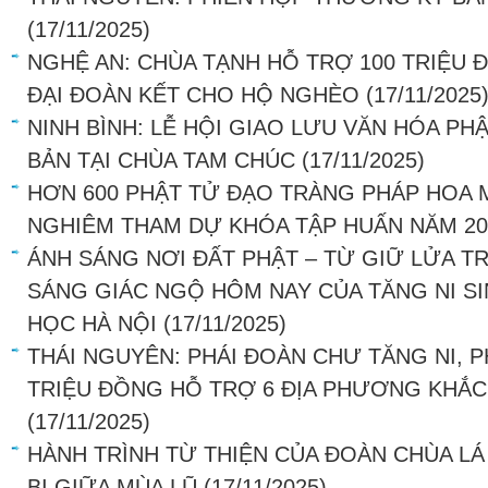
(17/11/2025)
NGHỆ AN: CHÙA TẠNH HỖ TRỢ 100 TRIỆU
ĐẠI ĐOÀN KẾT CHO HỘ NGHÈO
(17/11/2025
NINH BÌNH: LỄ HỘI GIAO LƯU VĂN HÓA PH
BẢN TẠI CHÙA TAM CHÚC
(17/11/2025)
HƠN 600 PHẬT TỬ ĐẠO TRÀNG PHÁP HOA 
NGHIÊM THAM DỰ KHÓA TẬP HUẤN NĂM 20
ÁNH SÁNG NƠI ĐẤT PHẬT – TỪ GIỮ LỬA T
SÁNG GIÁC NGỘ HÔM NAY CỦA TĂNG NI S
HỌC HÀ NỘI
(17/11/2025)
THÁI NGUYÊN: PHÁI ĐOÀN CHƯ TĂNG NI, P
TRIỆU ĐỒNG HỖ TRỢ 6 ĐỊA PHƯƠNG KHẮC
(17/11/2025)
HÀNH TRÌNH TỪ THIỆN CỦA ĐOÀN CHÙA LÁ
BI GIỮA MÙA LŨ
(17/11/2025)