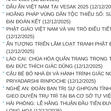
DẤU ẤN VIỆT NAM TẠI VESAK 2025
(12/12/2
HOẰNG PHÁP VÙNG DÂN TỘC THIỂU SỐ: S
ĐẠI ĐOÀN KẾT
(12/12/2025)
PHẬT GIÁO VIỆT NAM VÀ VAI TRÒ ĐIỀU TI
(12/12/2025)
ẤN TƯỢNG TRIỂN LÃM LOẠT TRANH PHẬT 
(12/12/2025)
LÀO CAI: CHÙA HÒA QUÂN TRANG TRỌNG 
ĐẠI ĐỨC THÍCH GIÁC DŨNG
(12/12/2025)
CẬU BÉ BỎ NHÀ ĐI VÀ HÀNH TRÌNH GIÁC 
PRIYADARSHI RINPOCHE
(12/12/2025)
NGHỆ AN: ĐOÀN BAN TRỊ SỰ GHPGVN TỈNH
GIEO DUYÊN TRỤ TRÌ TẠI BA CƠ SỞ TỰ VI
HẢI PHÒNG: LỄ HẰNG THUẬN ĐẦU TIÊN ĐƯ
LONG HOA
(12/12/2025)