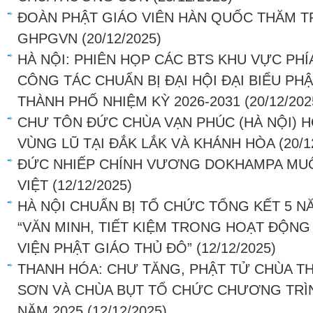
ĐOÀN PHẬT GIÁO VIÊN HÀN QUỐC THĂM 
GHPGVN
(20/12/2025)
HÀ NỘI: PHIÊN HỌP CÁC BTS KHU VỰC PHÍ
CÔNG TÁC CHUẨN BỊ ĐẠI HỘI ĐẠI BIỂU PHẬ
THÀNH PHỐ NHIỆM KỲ 2026-2031
(20/12/202
CHƯ TÔN ĐỨC CHÙA VẠN PHÚC (HÀ NỘI) 
VÙNG LŨ TẠI ĐẮK LẮK VÀ KHÁNH HÒA
(20/1
ĐỨC NHIẾP CHÍNH VƯƠNG DOKHAMPA MUỐ
VIỆT
(12/12/2025)
HÀ NỘI CHUẨN BỊ TỔ CHỨC TỔNG KẾT 5 
“VĂN MINH, TIẾT KIỆM TRONG HOẠT ĐỘNG
VIỆN PHẬT GIÁO THỦ ĐÔ”
(12/12/2025)
THANH HÓA: CHƯ TĂNG, PHẬT TỬ CHÙA T
SƠN VÀ CHÙA BỤT TỔ CHỨC CHƯƠNG TRÌN
NĂM 2025
(12/12/2025)