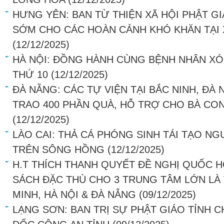
HƯNG YÊN: BAN TỪ THIỆN XÃ HỘI PHẬT G
SỚM CHO CÁC HOÀN CẢNH KHÓ KHĂN TẠI 
(12/12/2025)
HÀ NỘI: ĐỒNG HÀNH CÙNG BỆNH NHÂN XÓ
THỨ 10
(12/12/2025)
ĐÀ NẴNG: CÁC TỰ VIỆN TẠI BẮC NINH, ĐÀ
TRAO 400 PHẦN QUÀ, HỖ TRỢ CHO BÀ CO
(12/12/2025)
LÀO CAI: THẢ CÁ PHÓNG SINH TÁI TẠO NG
TRÊN SÔNG HỒNG
(12/12/2025)
H.T THÍCH THANH QUYẾT ĐỀ NGHỊ QUỐC H
SÁCH ĐẶC THÙ CHO 3 TRUNG TÂM LỚN LÀ
MINH, HÀ NỘI & ĐÀ NẴNG
(09/12/2025)
LẠNG SƠN: BAN TRỊ SỰ PHẬT GIÁO TỈNH 