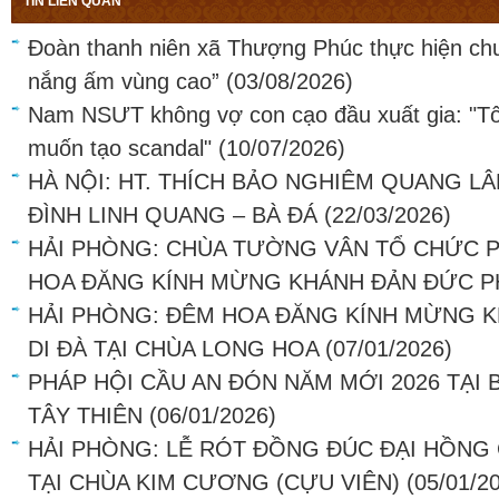
TIN LIÊN QUAN
Đoàn thanh niên xã Thượng Phúc thực hiện ch
nắng ấm vùng cao”
(03/08/2026)
Nam NSƯT không vợ con cạo đầu xuất gia: "Tô
muốn tạo scandal"
(10/07/2026)
HÀ NỘI: HT. THÍCH BẢO NGHIÊM QUANG LÂ
ĐÌNH LINH QUANG – BÀ ĐÁ
(22/03/2026)
HẢI PHÒNG: CHÙA TƯỜNG VÂN TỔ CHỨC P
HOA ĐĂNG KÍNH MỪNG KHÁNH ĐẢN ĐỨC PH
HẢI PHÒNG: ĐÊM HOA ĐĂNG KÍNH MỪNG K
DI ĐÀ TẠI CHÙA LONG HOA
(07/01/2026)
PHÁP HỘI CẦU AN ĐÓN NĂM MỚI 2026 TẠI
TÂY THIÊN
(06/01/2026)
HẢI PHÒNG: LỄ RÓT ĐỒNG ĐÚC ĐẠI HỒNG
TẠI CHÙA KIM CƯƠNG (CỰU VIÊN)
(05/01/2