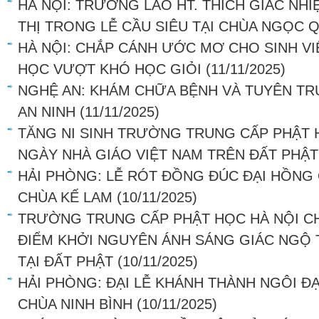
HÀ NỘI: TRƯỞNG LÃO HT. THÍCH GIÁC NHI
THỊ TRONG LỄ CẦU SIÊU TẠI CHÙA NGỌC 
HÀ NỘI: CHẮP CÁNH ƯỚC MƠ CHO SINH V
HỌC VƯỢT KHÓ HỌC GIỎI
(11/11/2025)
NGHỆ AN: KHÁM CHỮA BỆNH VÀ TUYÊN T
AN NINH
(11/11/2025)
TĂNG NI SINH TRƯỜNG TRUNG CẤP PHẬT H
NGÀY NHÀ GIÁO VIỆT NAM TRÊN ĐẤT PHẬT
HẢI PHÒNG: LỄ RÓT ĐỒNG ĐÚC ĐẠI HỒNG 
CHÙA KẾ LAM
(10/11/2025)
TRƯỜNG TRUNG CẤP PHẬT HỌC HÀ NỘI CHI
ĐIỂM KHỞI NGUYÊN ÁNH SÁNG GIÁC NGỘ
TẠI ĐẤT PHẬT
(10/11/2025)
HẢI PHÒNG: ĐẠI LỄ KHÁNH THÀNH NGÔI Đ
CHÙA NINH BÌNH
(10/11/2025)