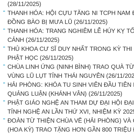
(28/11/2025)
THANH HÓA: HỘI CỰU TĂNG NI TCPH NAM 
ĐỒNG BÀO BỊ MƯA LŨ
(26/11/2025)
THANH HÓA: TRANG NGHIÊM LỄ HÚY KỴ TỔ
CẢNH
(26/11/2025)
THỦ KHOA CƯ SĨ DUY NHẤT TRONG KỲ THI 
PHẬT HỌC
(26/11/2025)
CHÙA LINH ỨNG (NINH BÌNH) TRAO QUÀ T
VÙNG LŨ LỤT TỈNH THÁI NGUYÊN
(26/11/20
HẢI PHÒNG: KHÓA TU SINH VIÊN ĐẦU TIÊN 
QUẢNG LUẬN (KHÁNH VÂN)
(26/11/2025)
PHẬT GIÁO NGHỆ AN THAM DỰ ĐẠI HỘI ĐẠI
TỈNH NGHỆ AN LẦN THỨ XVI, NHIỆM KỲ 202
ĐOÀN TỪ THIỆN CHÙA VẼ (HẢI PHÒNG) VÀ
(HOA KỲ) TRAO TẶNG HƠN GẦN 800 TRIỆU