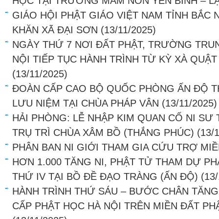
HỌC TẠI TRƯỜNG MẦM NON YÊN BÌNH – L
GIÁO HỘI PHẬT GIÁO VIỆT NAM TỈNH BẮC
KHĂN XÃ ĐẠI SƠN
(13/11/2025)
NGÀY THỨ 7 NƠI ĐẤT PHẬT, TRƯỜNG TRU
NỘI TIẾP TỤC HÀNH TRÌNH TỪ KỲ XÀ QUẬ
(13/11/2025)
ĐOÀN CẤP CAO BỘ QUỐC PHÒNG ẤN ĐỘ T
LƯU NIỆM TẠI CHÙA PHÁP VÂN
(13/11/2025)
HẢI PHÒNG: LỄ NHẬP KIM QUAN CỐ NI SƯ 
TRỤ TRÌ CHÙA XÂM BỒ (THẮNG PHÚC)
(13/
PHÂN BAN NI GIỚI THAM GIA CỨU TRỢ MI
HƠN 1.000 TĂNG NI, PHẬT TỬ THAM DỰ PH
THỨ IV TẠI BỒ ĐỀ ĐẠO TRÀNG (ẤN ĐỘ)
(13
HÀNH TRÌNH THỨ SÁU – BƯỚC CHÂN TĂN
CẤP PHẬT HỌC HÀ NỘI TRÊN MIỀN ĐẤT PH