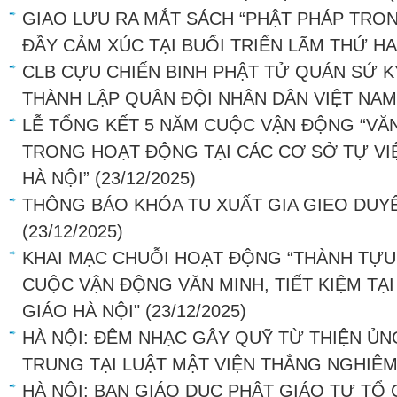
GIAO LƯU RA MẮT SÁCH “PHẬT PHÁP TRO
ĐẦY CẢM XÚC TẠI BUỔI TRIỂN LÃM THỨ HA
CLB CỰU CHIẾN BINH PHẬT TỬ QUÁN SỨ K
THÀNH LẬP QUÂN ĐỘI NHÂN DÂN VIỆT NAM
LỄ TỔNG KẾT 5 NĂM CUỘC VẬN ĐỘNG “VĂN
TRONG HOẠT ĐỘNG TẠI CÁC CƠ SỞ TỰ VI
HÀ NỘI”
(23/12/2025)
THÔNG BÁO KHÓA TU XUẤT GIA GIEO DUY
(23/12/2025)
KHAI MẠC CHUỖI HOẠT ĐỘNG “THÀNH TỰU 
CUỘC VẬN ĐỘNG VĂN MINH, TIẾT KIỆM TẠI
GIÁO HÀ NỘI"
(23/12/2025)
HÀ NỘI: ĐÊM NHẠC GÂY QUỸ TỪ THIỆN Ủ
TRUNG TẠI LUẬT MẬT VIỆN THẮNG NGHIÊ
HÀ NỘI: BAN GIÁO DỤC PHẬT GIÁO TƯ TỔ