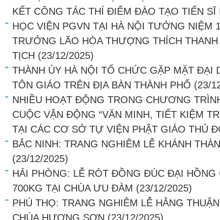
KẾT CÔNG TÁC THÍ ĐIỂM ĐÀO TẠO TIẾN SĨ
HỌC VIỆN PGVN TẠI HÀ NỘI TƯỞNG NIỆM 
TRƯỞNG LÃO HÒA THƯỢNG THÍCH THANH TỨ
TỊCH
(23/12/2025)
THÀNH ỦY HÀ NỘI TỔ CHỨC GẶP MẶT ĐẠI 
TÔN GIÁO TRÊN ĐỊA BÀN THÀNH PHỐ
(23/1
NHIỀU HOẠT ĐỘNG TRONG CHƯƠNG TRÌNH
CUỘC VẬN ĐỘNG “VĂN MINH, TIẾT KIỆM 
TẠI CÁC CƠ SỞ TỰ VIỆN PHẬT GIÁO THỦ 
BẮC NINH: TRANG NGHIÊM LỄ KHÁNH THÀ
(23/12/2025)
HẢI PHÒNG: LỄ RÓT ĐỒNG ĐÚC ĐẠI HỒN
700KG TẠI CHÙA ƯU ĐÀM
(23/12/2025)
PHÚ THỌ: TRANG NGHIÊM LỄ HẰNG THUẬN 
CHÙA HƯƠNG SƠN
(23/12/2025)