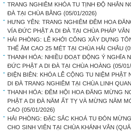
TRANG NGHIÊM KHÓA TU TỊNH ĐỘ NHÂN NG
ĐÀ TẠI CHÙA BẰNG
(05/01/2026)
HƯNG YÊN: TRANG NGHIÊM ĐÊM HOA ĐĂN
VÍA ĐỨC PHẬT A DI ĐÀ TẠI CHÙA PHÁP VÂN
HẢI PHÒNG: LỄ KHỞI CÔNG XÂY DỰNG T
THẾ ÂM CAO 25 MÉT TẠI CHÙA HẢI CHÂU
(0
THANH HÓA: NHIỀU ĐOẠT ĐỘNG Ý NGHĨA 
ĐỨC PHẬT A DI ĐÀ TẠI CHÙA HOÀNG
(05/01
ĐIỆN BIÊN: KHÓA LỄ CỘNG TU NIỆM PHẬ
DI ĐÀ TRANG NGHIÊM TẠI CHÙA LINH QUA
THANH HÓA: ĐÊM HỘI HOA ĐĂNG MỪNG N
PHẬT A DI ĐÀ NĂM ẤT TỴ VÀ MỪNG NĂM MỚ
CAO
(05/01/2026)
HẢI PHÒNG: ĐẶC SẮC KHOÁ TU ĐÓN MỪNG
CHO SINH VIÊN TẠI CHÙA KHÁNH VÂN (QU