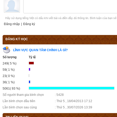
Hãy sử dụng tiếng Việt có dấu khi viết bài và điền đầy đủ thông tin. Bình luận của bạn s
Đăng nhập
|
Đăng ký
ĐĂNG KÝ HỌC
LĨNH VỰC QUAN TÂM CHÍNH LÀ GÌ?
Số lượng
Tỷ lệ
249( 5 %)
59( 1 %)
23( 0 %)
36( 1 %)
5061( 93 %)
Số người tham gia bình chọn
: 5428
Lần bình chọn đầu tiên
: Thứ 5 , 18/04/2013 17:12
Lần bình chọn sau cùng
: Thứ 5 , 30/07/2026 13:39