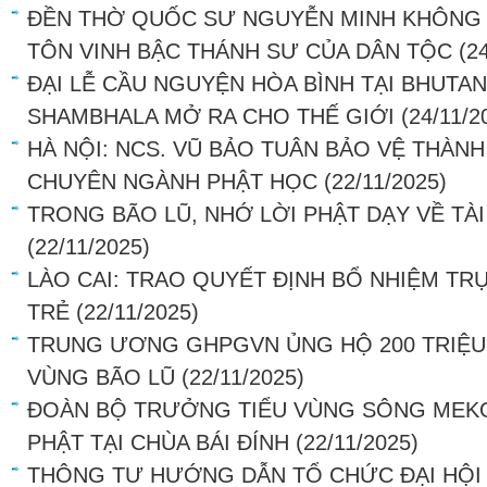
ĐỀN THỜ QUỐC SƯ NGUYỄN MINH KHÔNG T
TÔN VINH BẬC THÁNH SƯ CỦA DÂN TỘC
(2
ĐẠI LỄ CẦU NGUYỆN HÒA BÌNH TẠI BHUTAN
SHAMBHALA MỞ RA CHO THẾ GIỚI
(24/11/2
HÀ NỘI: NCS. VŨ BẢO TUÂN BẢO VỆ THÀNH
CHUYÊN NGÀNH PHẬT HỌC
(22/11/2025)
TRONG BÃO LŨ, NHỚ LỜI PHẬT DẠY VỀ TÀI
(22/11/2025)
LÀO CAI: TRAO QUYẾT ĐỊNH BỔ NHIỆM TRỤ
TRẺ
(22/11/2025)
TRUNG ƯƠNG GHPGVN ỦNG HỘ 200 TRIỆU
VÙNG BÃO LŨ
(22/11/2025)
ĐOÀN BỘ TRƯỞNG TIỂU VÙNG SÔNG MEK
PHẬT TẠI CHÙA BÁI ĐÍNH
(22/11/2025)
THÔNG TƯ HƯỚNG DẪN TỔ CHỨC ĐẠI HỘI 