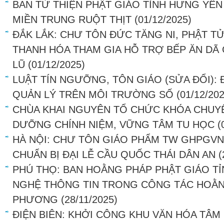
BAN TỪ THIỆN PHẬT GIÁO TỈNH HƯNG YÊN
MIỀN TRUNG RUỘT THỊT
(01/12/2025)
ĐẮK LẮK: CHƯ TÔN ĐỨC TĂNG NI, PHẬT TỬ
THANH HÓA THAM GIA HỖ TRỢ BẾP ĂN DÃ 
LŨ
(01/12/2025)
LUẬT TÍN NGƯỠNG, TÔN GIÁO (SỬA ĐỔI): Đ
QUẢN LÝ TRÊN MÔI TRƯỜNG SỐ
(01/12/202
CHÙA KHAI NGUYÊN TỔ CHỨC KHÓA CHUYÊ
DƯỠNG CHÍNH NIỆM, VỮNG TÂM TU HỌC
(
HÀ NỘI: CHƯ TÔN GIÁO PHẨM TW GHPGVN
CHUẨN BỊ ĐẠI LỄ CẦU QUỐC THÁI DÂN AN
(
PHÚ THỌ: BAN HOẰNG PHÁP PHẬT GIÁO 
NGHỆ THÔNG TIN TRONG CÔNG TÁC HOẰNG
PHƯƠNG
(28/11/2025)
ĐIỆN BIÊN: KHỞI CÔNG KHU VĂN HÓA TÂ