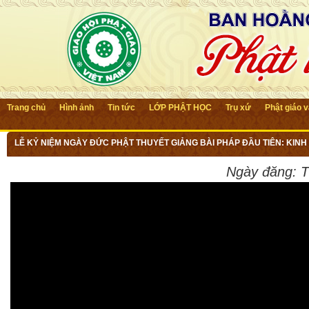
Trang chủ
Hình ảnh
Tin tức
LỚP PHẬT HỌC
Trụ xứ
Phật giáo 
LỄ KỶ NIỆM NGÀY ĐỨC PHẬT THUYẾT GIẢNG BÀI PHÁP ĐẦU TIÊN: KIN
Ngày đăng:
T