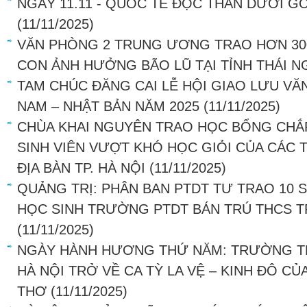
NGÀY 11.11 - QUỐC TẾ ĐỘC THÂN DƯỚI G
(11/11/2025)
VĂN PHÒNG 2 TRUNG ƯƠNG TRAO HƠN 30
CON ẢNH HƯỞNG BÃO LŨ TẠI TỈNH THÁI 
TAM CHÚC ĐĂNG CAI LỄ HỘI GIAO LƯU VĂ
NAM – NHẬT BẢN NĂM 2025
(11/11/2025)
CHÙA KHAI NGUYÊN TRAO HỌC BỔNG C
SINH VIÊN VƯỢT KHÓ HỌC GIỎI CỦA CÁC
ĐỊA BÀN TP. HÀ NỘI
(11/11/2025)
QUẢNG TRỊ: PHÂN BAN PTDT TƯ TRAO 10
HỌC SINH TRƯỜNG PTDT BÁN TRÚ THCS 
(11/11/2025)
NGÀY HÀNH HƯƠNG THỨ NĂM: TRƯỜNG T
HÀ NỘI TRỞ VỀ CA TỲ LA VỆ – KINH ĐÔ C
THƠ
(11/11/2025)