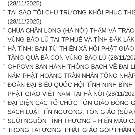
(28/11/2025)
TẠI SAO TÔI CHỦ TRƯƠNG KHÔI PHỤC THI
(28/11/2025)
CHÙA CHÂN LONG (HÀ NỘI) THĂM VÀ TRA
VÙNG BÃO LŨ TẠI TP.HUẾ VÀ TỈNH ĐẮK LẮK
HÀ TĨNH: BAN TỪ THIỆN XÃ HỘI PHẬT GIÁ
TẶNG QUÀ BÀ CON VÙNG BÃO LŨ
(28/11/20
GHPGVN BAN HÀNH THÔNG BẠCH VỀ ĐẠI L
NĂM PHẬT HOÀNG TRẦN NHÂN TÔNG NHẬP
ĐOÀN ĐẠI BIỂU QUỐC HỘI TỈNH NINH BÌNH
PHẬT GIÁO VIỆT NAM TẠI HÀ NỘI
(28/11/202
ĐẠI DIỆN CÁC TỔ CHỨC TÔN GIÁO ĐÓNG G
SÁCH LUẬT TÍN NGƯỠNG, TÔN GIÁO (SỬA 
SUỐI NGUỒN TÌNH THƯƠNG – HIẾN MÁU 
TRONG TAI ƯƠNG, PHẬT GIÁO GÓP PHẦN