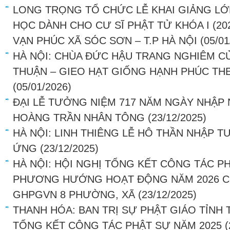
LONG TRỌNG TỔ CHỨC LỄ KHAI GIẢNG LỚ
HỌC DÀNH CHO CƯ SĨ PHẬT TỬ KHÓA I (202
VẠN PHÚC XÃ SÓC SƠN – T.P HÀ NỘI
(05/01
HÀ NỘI: CHÙA ĐỨC HẬU TRANG NGHIÊM C
THUẬN – GIEO HẠT GIỐNG HẠNH PHÚC THE
(05/01/2026)
ĐẠI LỄ TƯỞNG NIỆM 717 NĂM NGÀY NHẬP 
HOÀNG TRẦN NHÂN TÔNG
(23/12/2025)
HÀ NỘI: LINH THIÊNG LỄ HÔ THẦN NHẬP T
ỨNG
(23/12/2025)
HÀ NỘI: HỘI NGHỊ TỔNG KẾT CÔNG TÁC P
PHƯƠNG HƯỚNG HOẠT ĐỘNG NĂM 2026 CỦ
GHPGVN 8 PHƯỜNG, XÃ
(23/12/2025)
THANH HÓA: BAN TRỊ SỰ PHẬT GIÁO TỈNH
TỔNG KẾT CÔNG TÁC PHẬT SỰ NĂM 2025
(