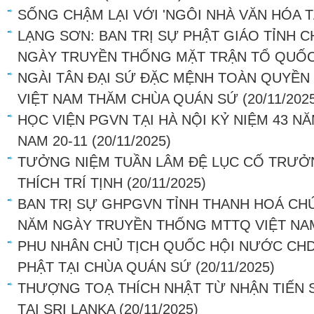
SỐNG CHẬM LẠI VỚI 'NGÔI NHÀ VĂN HÓA T
LẠNG SƠN: BAN TRỊ SỰ PHẬT GIÁO TỈNH 
NGÀY TRUYỀN THỐNG MẶT TRẬN TỔ QUỐC
NGÀI TÂN ĐẠI SỨ ĐẶC MỆNH TOÀN QUYỀN
VIỆT NAM THĂM CHÙA QUÁN SỨ
(20/11/202
HỌC VIỆN PGVN TẠI HÀ NỘI KỶ NIỆM 43 N
NAM 20-11
(20/11/2025)
TƯỞNG NIỆM TUẦN LÂM ĐỆ LỤC CỐ TRƯ
THÍCH TRÍ TỊNH
(20/11/2025)
BAN TRỊ SỰ GHPGVN TỈNH THANH HOÁ CH
NĂM NGÀY TRUYỀN THỐNG MTTQ VIỆT NA
PHU NHÂN CHỦ TỊCH QUỐC HỘI NƯỚC CHD
PHẬT TẠI CHÙA QUÁN SỨ
(20/11/2025)
THƯỢNG TOẠ THÍCH NHẬT TỪ NHẬN TIẾN 
TẠI SRI LANKA
(20/11/2025)