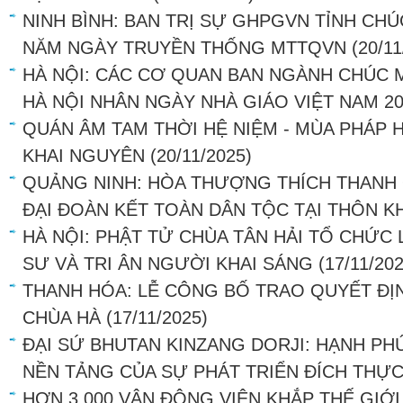
NINH BÌNH: BAN TRỊ SỰ GHPGVN TỈNH CH
NĂM NGÀY TRUYỀN THỐNG MTTQVN
(20/11
HÀ NỘI: CÁC CƠ QUAN BAN NGÀNH CHÚC
HÀ NỘI NHÂN NGÀY NHÀ GIÁO VIỆT NAM 20
QUÁN ÂM TAM THỜI HỆ NIỆM - MÙA PHÁP H
KHAI NGUYÊN
(20/11/2025)
QUẢNG NINH: HÒA THƯỢNG THÍCH THANH
ĐẠI ĐOÀN KẾT TOÀN DÂN TỘC TẠI THÔN KH
HÀ NỘI: PHẬT TỬ CHÙA TÂN HẢI TỔ CHỨC
SƯ VÀ TRI ÂN NGƯỜI KHAI SÁNG
(17/11/20
THANH HÓA: LỄ CÔNG BỐ TRAO QUYẾT ĐỊN
CHÙA HÀ
(17/11/2025)
ĐẠI SỨ BHUTAN KINZANG DORJI: HẠNH PH
NỀN TẢNG CỦA SỰ PHÁT TRIỂN ĐÍCH THỰ
HƠN 3.000 VẬN ĐỘNG VIÊN KHẮP THẾ GIỚI