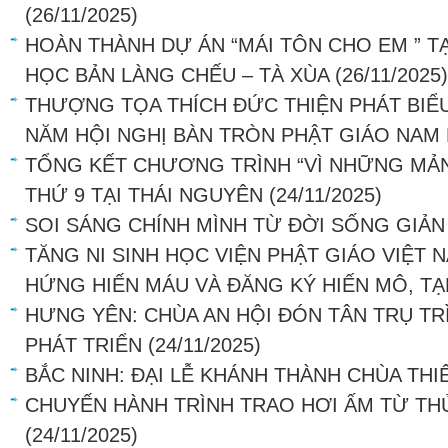
(26/11/2025)
HOÀN THÀNH DỰ ÁN “MÁI TÔN CHO EM ” T
HỌC BẢN LÀNG CHẾU – TÀ XÙA
(26/11/2025)
THƯỢNG TỌA THÍCH ĐỨC THIỆN PHÁT BIỂU 
NĂM HỘI NGHỊ BÀN TRÒN PHẬT GIÁO NAM 
TỔNG KẾT CHƯƠNG TRÌNH “VÌ NHỮNG MẢN
THỨ 9 TẠI THÁI NGUYÊN
(24/11/2025)
SOI SÁNG CHÍNH MÌNH TỪ ĐỜI SỐNG GIẢN
TĂNG NI SINH HỌC VIỆN PHẬT GIÁO VIỆT N
HỨNG HIẾN MÁU VÀ ĐĂNG KÝ HIẾN MÔ, T
HƯNG YÊN: CHÙA AN HỘI ĐÓN TÂN TRỤ TR
PHÁT TRIỂN
(24/11/2025)
BẮC NINH: ĐẠI LỄ KHÁNH THÀNH CHÙA THIÊ
CHUYẾN HÀNH TRÌNH TRAO HƠI ẤM TỪ TH
(24/11/2025)