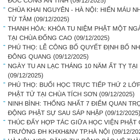
ĐỐC CÔNG AN TỈNH
(09/12/2025)
CHÙA KHAI NGUYÊN - HÀ NỘI: HIẾN MÁU N
TỪ TÂM
(09/12/2025)
THANH HÓA: KHÓA TU NIỆM PHẬT MỘT NGÀ
TẠI CHÙA ĐỐNG CAO
(09/12/2025)
PHÚ THỌ: LỄ CÔNG BỐ QUYẾT ĐỊNH BỔ NH
ĐÔNG QUANG
(09/12/2025)
NGÀY TU AN LẠC THÁNG 10 NĂM ẤT TỴ TẠ
(09/12/2025)
PHÚ THỌ: BUỔI HỌC TRỰC TIẾP THỨ 2 LỚ
PHẬT TỬ TẠI CHÙA TÍCH SƠN
(09/12/2025)
NINH BÌNH: THỐNG NHẤT 7 ĐIỂM QUAN T
ĐỘNG PHẬT SỰ SAU SÁP NHẬP
(09/12/2025
THÚC ĐẨY HỢP TÁC GIỮA HỌC VIỆN PHẬT 
TRƯỜNG ĐH KHXH&NV TP.HÀ NỘI
(09/12/20