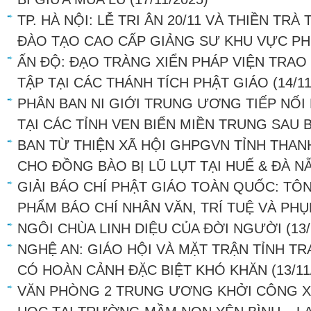
TP. HÀ NỘI: LỄ TRI ÂN 20/11 VÀ THIỀN TR
ĐÀO TẠO CAO CẤP GIẢNG SƯ KHU VỰC PH
ẤN ĐỘ: ĐẠO TRÀNG XIỂN PHÁP VIỆN TRAO
TẬP TẠI CÁC THÁNH TÍCH PHẬT GIÁO
(14/1
PHÂN BAN NI GIỚI TRUNG ƯƠNG TIẾP NỐI
TẠI CÁC TỈNH VEN BIỂN MIỀN TRUNG SAU 
BAN TỪ THIỆN XÃ HỘI GHPGVN TỈNH THA
CHO ĐỒNG BÀO BỊ LŨ LỤT TẠI HUẾ & ĐÀ N
GIẢI BÁO CHÍ PHẬT GIÁO TOÀN QUỐC: TÔ
PHẨM BÁO CHÍ NHÂN VĂN, TRÍ TUỆ VÀ PH
NGÔI CHÙA LINH DIỆU CỦA ĐỜI NGƯỜI
(13
NGHỆ AN: GIÁO HỘI VÀ MẶT TRẬN TỈNH T
CÓ HOÀN CẢNH ĐẶC BIỆT KHÓ KHĂN
(13/11
VĂN PHÒNG 2 TRUNG ƯƠNG KHỞI CÔNG X