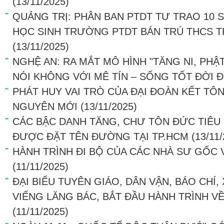
(13/11/2025)
QUẢNG TRỊ: PHÂN BAN PTDT TƯ TRAO 10
HỌC SINH TRƯỜNG PTDT BÁN TRÚ THCS 
(13/11/2025)
NGHỆ AN: RA MẮT MÔ HÌNH "TĂNG NI, PHẬ
NÓI KHÔNG VỚI MÊ TÍN – SỐNG TỐT ĐỜI 
PHÁT HUY VAI TRÒ CỦA ĐẠI ĐOÀN KẾT TÔ
NGUYÊN MỚI
(13/11/2025)
CÁC BẬC DANH TĂNG, CHƯ TÔN ĐỨC TIÊU 
ĐƯỢC ĐẶT TÊN ĐƯỜNG TẠI TP.HCM
(13/11
HÀNH TRÌNH ĐI BỘ CỦA CÁC NHÀ SƯ GỐC 
(11/11/2025)
ĐẠI BIỂU TUYÊN GIÁO, DÂN VẬN, BÁO CHÍ,
VIẾNG LĂNG BÁC, BẮT ĐẦU HÀNH TRÌNH V
(11/11/2025)