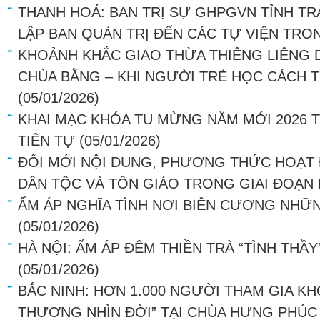
THANH HOÁ: BAN TRỊ SỰ GHPGVN TỈNH T
LẬP BAN QUẢN TRỊ ĐẾN CÁC TỰ VIỆN TRO
KHOẢNH KHẮC GIAO THỪA THIÊNG LIÊNG D
CHÙA BẰNG – KHI NGƯỜI TRẺ HỌC CÁCH T
(05/01/2026)
KHAI MẠC KHÓA TU MỪNG NĂM MỚI 2026 T
TIÊN TỰ
(05/01/2026)
ĐỔI MỚI NỘI DUNG, PHƯƠNG THỨC HOẠT
DÂN TỘC VÀ TÔN GIÁO TRONG GIAI ĐOẠN
ẤM ÁP NGHĨA TÌNH NƠI BIÊN CƯƠNG NHỮ
(05/01/2026)
HÀ NỘI: ẤM ÁP ĐÊM THIỀN TRÀ “TÌNH THẦY
(05/01/2026)
BẮC NINH: HƠN 1.000 NGƯỜI THAM GIA KH
THƯƠNG NHÌN ĐỜI” TẠI CHÙA HƯNG PHÚC