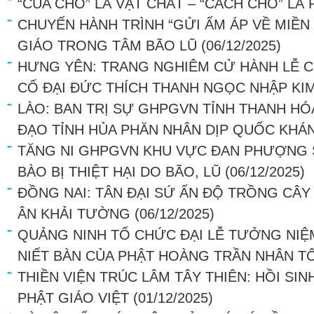
“CỦA CHO” LÀ VẬT CHẤT – “CÁCH CHO” LÀ
CHUYẾN HÀNH TRÌNH “GỬI ẤM ÁP VỀ MIỀN
GIÁO TRONG TÂM BÃO LŨ
(06/12/2025)
HƯNG YÊN: TRANG NGHIÊM CỬ HÀNH LỄ 
CỐ ĐẠI ĐỨC THÍCH THANH NGỌC NHẬP KI
LÀO: BAN TRỊ SỰ GHPGVN TỈNH THANH H
ĐẠO TỈNH HỦA PHĂN NHÂN DỊP QUỐC KHÁ
TĂNG NI GHPGVN KHU VỰC ĐAN PHƯỢNG 
BÀO BỊ THIỆT HẠI DO BÃO, LŨ
(06/12/2025)
ĐỒNG NAI: TÂN ĐẠI SỨ ẤN ĐỘ TRỒNG CÂY
ÂN KHẢI TƯỜNG
(06/12/2025)
QUẢNG NINH TỔ CHỨC ĐẠI LỄ TƯỞNG NIỆ
NIẾT BÀN CỦA PHẬT HOÀNG TRẦN NHÂN T
THIỀN VIỆN TRÚC LÂM TÂY THIÊN: HỒI SI
PHẬT GIÁO VIỆT
(01/12/2025)