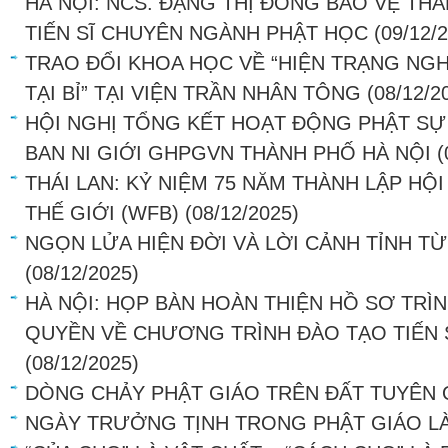
HÀ NỘI: NCS. ĐẶNG THỊ ĐÔNG BẢO VỆ TH
TIẾN SĨ CHUYÊN NGÀNH PHẬT HỌC
(09/12/
TRAO ĐỔI KHOA HỌC VỀ “HIỆN TRẠNG NG
TẠI BỈ” TẠI VIỆN TRẦN NHÂN TÔNG
(08/12/2
HỘI NGHỊ TỔNG KẾT HOẠT ĐỘNG PHẬT SỰ
BAN NI GIỚI GHPGVN THÀNH PHỐ HÀ NỘI
(
THÁI LAN: KỶ NIỆM 75 NĂM THÀNH LẬP HỘ
THẾ GIỚI (WFB)
(08/12/2025)
NGỌN LỬA HIỆN ĐỜI VÀ LỜI CẢNH TỈNH TỪ
(08/12/2025)
HÀ NỘI: HỌP BÀN HOÀN THIỆN HỒ SƠ TRÌ
QUYỀN VỀ CHƯƠNG TRÌNH ĐÀO TẠO TIẾN 
(08/12/2025)
DÒNG CHẢY PHẬT GIÁO TRÊN ĐẤT TUYÊN
NGÀY TRƯỞNG TỊNH TRONG PHẬT GIÁO LÀ