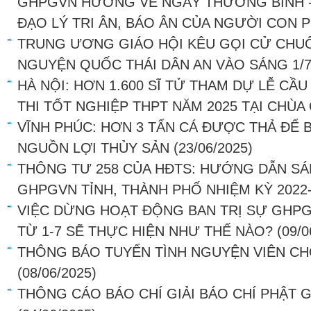
GHPGVN HƯỚNG VỀ NGÀY THƯƠNG BINH - LI
ĐẠO LÝ TRI ÂN, BÁO ÂN CỦA NGƯỜI CON 
TRUNG ƯƠNG GIÁO HỘI KÊU GỌI CỬ CHU
NGUYỆN QUỐC THÁI DÂN AN VÀO SÁNG 1/7
HÀ NỘI: HƠN 1.600 SĨ TỬ THAM DỰ LỄ C
THI TỐT NGHIỆP THPT NĂM 2025 TẠI CHÙA
VĨNH PHÚC: HƠN 3 TẤN CÁ ĐƯỢC THẢ ĐỂ B
NGUỒN LỢI THỦY SẢN
(23/06/2025)
THÔNG TƯ 258 CỦA HĐTS: HƯỚNG DẪN SÁ
GHPGVN TỈNH, THÀNH PHỐ NHIỆM KỲ 2022
VIỆC DỪNG HOẠT ĐỘNG BAN TRỊ SỰ GHP
TỪ 1-7 SẼ THỰC HIỆN NHƯ THẾ NÀO?
(09/0
THÔNG BÁO TUYỂN TÌNH NGUYỆN VIÊN CH
(08/06/2025)
THÔNG CÁO BÁO CHÍ GIẢI BÁO CHÍ PHẬT G