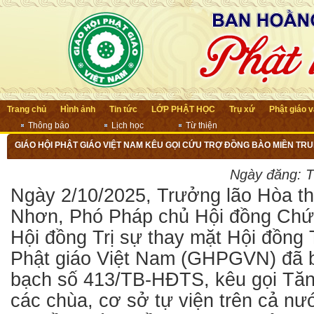
Trang chủ
Hình ảnh
Tin tức
LỚP PHẬT HỌC
Trụ xứ
Phật giáo 
Thông báo
Lịch học
Từ thiện
GIÁO HỘI PHẬT GIÁO VIỆT NAM KÊU GỌI CỨU TRỢ ĐỒNG BÀO MIỀN TRUN
BUALOI
Ngày đăng:
T
Ngày 2/10/2025, Trưởng lão Hòa t
Nhơn, Phó Pháp chủ Hội đồng Chứn
Hội đồng Trị sự thay mặt Hội đồng T
Phật giáo Việt Nam (GHPGVN) đã 
bạch số 413/TB-HĐTS, kêu gọi Tăng
các chùa, cơ sở tự viện trên cả n