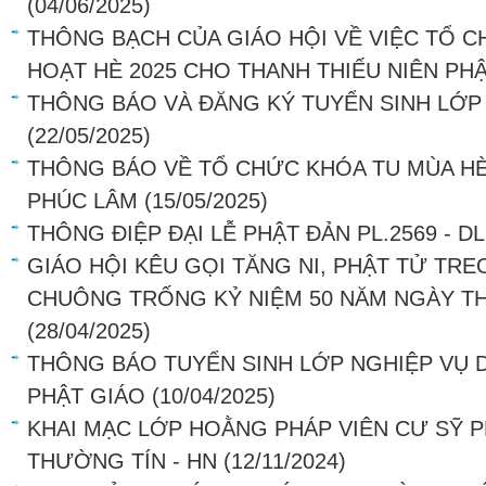
(04/06/2025)
THÔNG BẠCH CỦA GIÁO HỘI VỀ VIỆC TỔ C
HOẠT HÈ 2025 CHO THANH THIẾU NIÊN PH
THÔNG BÁO VÀ ĐĂNG KÝ TUYỂN SINH LỚP
(22/05/2025)
THÔNG BÁO VỀ TỔ CHỨC KHÓA TU MÙA HÈ 
PHÚC LÂM
(15/05/2025)
THÔNG ĐIỆP ĐẠI LỄ PHẬT ĐẢN PL.2569 - DL
GIÁO HỘI KÊU GỌI TĂNG NI, PHẬT TỬ TR
CHUÔNG TRỐNG KỶ NIỆM 50 NĂM NGÀY T
(28/04/2025)
THÔNG BÁO TUYỂN SINH LỚP NGHIỆP VỤ
PHẬT GIÁO
(10/04/2025)
KHAI MẠC LỚP HOẰNG PHÁP VIÊN CƯ SỸ P
THƯỜNG TÍN - HN
(12/11/2024)