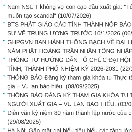
Nam NSƯT không vợ con cạo đầu xuất gia: "Tô
muốn tạo scandal"
(10/07/2026)
BTS PHẬT GIÁO CÁC TỈNH THÀNH NỘP BÁ
SỰ VỀ TRUNG ƯƠNG TRƯỚC 10/1/2026
(06
GHPGVN BAN HÀNH THÔNG BẠCH VỀ ĐẠI L
NĂM PHẬT HOÀNG TRẦN NHÂN TÔNG NHẬP
THÔNG TƯ HƯỚNG DẪN TỔ CHỨC ĐẠI HỘI 
TỈNH, THÀNH PHỐ NHIỆM KỲ 2026-2031
(22/
THÔNG BÁO Đăng ký tham gia khóa tu Thực tậ
gia – Vu lan báo hiếu.
(08/09/2025)
THÔNG BÁO ĐĂNG KÝ THAM GIA KHÓA TU 
NGƯỜI XUẤT GIA – VU LAN BÁO HIẾU.
(03/0
Diễn văn kỷ niệm 80 năm thành lập nước của 
(29/08/2025)
Hà Nội: Gặp mặt đại biểu tiêu biểu các tầng l