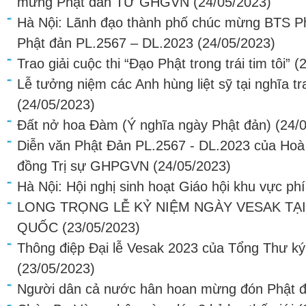
mừng Phật đản TƯ GHGVN
(24/05/2023)
Hà Nội: Lãnh đạo thành phố chúc mừng BTS Ph
Phật đản PL.2567 – DL.2023
(24/05/2023)
Trao giải cuộc thi “Đạo Phật trong trái tim tôi”
(
Lễ tưởng niệm các Anh hùng liệt sỹ tại nghĩa t
(24/05/2023)
Đất nở hoa Đàm (Ý nghĩa ngày Phật đản)
(24/
Diễn văn Phật Đản PL.2567 - DL.2023 của Hoà
đồng Trị sự GHPGVN
(24/05/2023)
Hà Nội: Hội nghị sinh hoạt Giáo hội khu vực ph
LONG TRỌNG LỄ KỶ NIỆM NGÀY VESAK TẠI
QUỐC
(23/05/2023)
Thông điệp Đại lễ Vesak 2023 của Tổng Thư ký
(23/05/2023)
Người dân cả nước hân hoan mừng đón Phật 