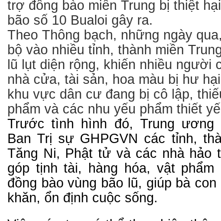
trợ đồng bào miền Trung bị thiệt h
bão số 10 Bualoi gây ra.
Theo Thông bạch, những ngày qua,
bộ vào nhiều tỉnh, thành miền Trun
lũ lụt diện rộng, khiến nhiều người 
nhà cửa, tài sản, hoa màu bị hư hạ
khu vực dân cư đang bị cô lập, thi
phẩm và các nhu yếu phẩm thiết yế
Trước tình hình đó, Trung ươn
Ban Trị sự GHPGVN các tỉnh, th
Tăng Ni, Phật tử và các nhà hảo 
góp tịnh tài, hàng hóa, vật phẩm 
đồng bào vùng bão lũ, giúp bà co
khăn, ổn định cuộc sống.