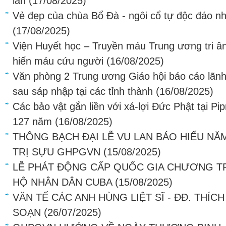
lan
(17/08/2025)
Vẻ đẹp của chùa Bổ Đà - ngôi cổ tự độc đáo n
(17/08/2025)
Viện Huyết học – Truyền máu Trung ương tri 
hiến máu cứu người
(16/08/2025)
Văn phòng 2 Trung ương Giáo hội báo cáo lãnh
sau sáp nhập tại các tỉnh thành
(16/08/2025)
Các bảo vật gắn liền với xá-lợi Đức Phật tại P
127 năm
(16/08/2025)
THÔNG BẠCH ĐẠI LỄ VU LAN BÁO HIẾU NĂ
TRỊ SỰU GHPGVN
(15/08/2025)
LỄ PHÁT ĐỘNG CẤP QUỐC GIA CHƯƠNG T
HỘ NHÂN DÂN CUBA
(15/08/2025)
VĂN TẾ CÁC ANH HÙNG LIỆT SĨ - ĐĐ. THÍC
SOẠN
(26/07/2025)