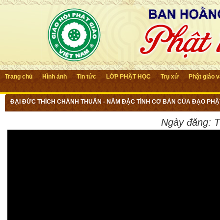
Trang chủ
Hình ảnh
Tin tức
LỚP PHẬT HỌC
Trụ xứ
Phật giáo 
ĐẠI ĐỨC THÍCH CHÁNH THUẦN - NĂM ĐẶC TÍNH CƠ BẢN CỦA ĐẠO PHẬ
Ngày đăng:
T