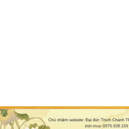
Chủ nhiệm website: Đại đức Thích Chánh T
0975.938.159
Điện thoại: