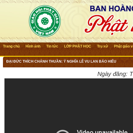
Trang chủ
Hình ảnh
Tin tức
LỚP PHẬT HỌC
Trụ xứ
Phật giáo 
ĐẠI ĐỨC THÍCH CHÁNH THUẦN: Ý NGHĨA LỄ VU LAN BÁO HIẾU
Ngày đăng:
T