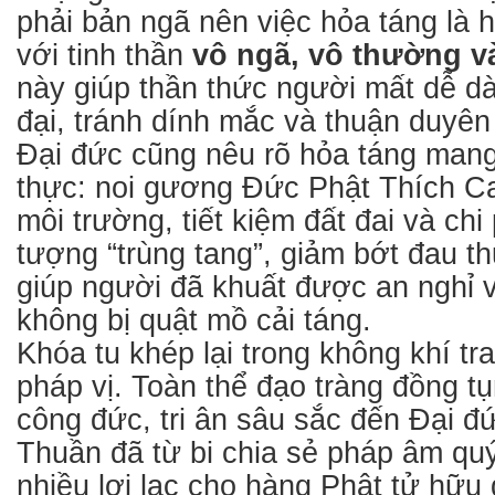
phải bản ngã nên việc hỏa táng là 
với tinh thần
vô ngã, vô thường v
này giúp thần thức người mất dễ dà
đại, tránh dính mắc và thuận duyên
Đại đức cũng nêu rõ hỏa táng mang n
thực: noi gương Đức Phật Thích C
môi trường, tiết kiệm đất đai và chi 
tượng “trùng tang”, giảm bớt đau t
giúp người đã khuất được an nghỉ 
không bị quật mồ cải táng.
Khóa tu khép lại trong không khí t
pháp vị. Toàn thể đạo tràng đồng t
công đức, tri ân sâu sắc đến Đại 
Thuần đã từ bi chia sẻ pháp âm quý
nhiều lợi lạc cho hàng Phật tử hữu