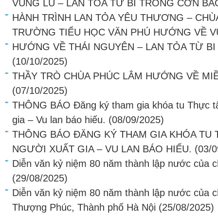
VÙNG LŨ – LAN TỎA TỪ BI TRONG CƠN BÃ
HÀNH TRÌNH LAN TỎA YÊU THƯƠNG – CHÙ
TRƯỜNG TIỂU HỌC VĂN PHÚ HƯỚNG VỀ V
HƯỚNG VỀ THÁI NGUYÊN – LAN TỎA TỪ BI
(10/10/2025)
THẦY TRÒ CHÙA PHÚC LÂM HƯỚNG VỀ MIỀ
(07/10/2025)
THÔNG BÁO Đăng ký tham gia khóa tu Thực tậ
gia – Vu lan báo hiếu.
(08/09/2025)
THÔNG BÁO ĐĂNG KÝ THAM GIA KHÓA TU 
NGƯỜI XUẤT GIA – VU LAN BÁO HIẾU.
(03/0
Diễn văn kỷ niệm 80 năm thành lập nước của 
(29/08/2025)
Diễn văn kỷ niệm 80 năm thành lập nước của 
Thượng Phúc, Thành phố Hà Nội
(25/08/2025)