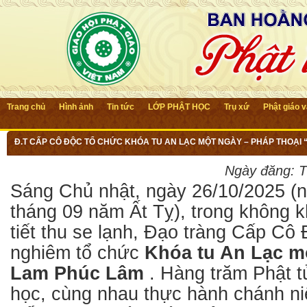
Trang chủ
Hình ảnh
Tin tức
LỚP PHẬT HỌC
Trụ xứ
Phật giáo 
Đ.T CẤP CÔ ĐỘC TỔ CHỨC KHÓA TU AN LẠC MỘT NGÀY – PHÁP THOẠI “
VIỆC HỎA TÁNG THEO TINH THẦN PHẬT GIÁO”
Ngày đăng:
T
Sáng Chủ nhật, ngày 26/10/2025 (
tháng 09 năm Ất Tỵ), trong không kh
tiết thu se lạnh, Đạo tràng Cấp Cô 
nghiêm tổ chức
Khóa tu An Lạc m
Lam Phúc Lâm
. Hàng trăm Phật t
học, cùng nhau thực hành chánh niệ