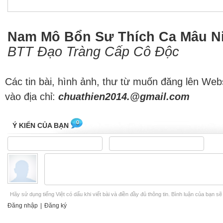
Nam Mô Bổn Sư Thích Ca Mâu Ni
BTT Đạo Tràng Cấp Cô Độc
Các tin bài, hình ảnh, thư từ muốn đăng lên Web
vào địa chỉ:
chuathien2014.@gmail.com
0
Ý KIẾN CỦA BẠN
Hãy sử dụng tiếng Việt có dấu khi viết bài và điền đầy đủ thông tin. Bình luận của bạn s
Đăng nhập
|
Đăng ký