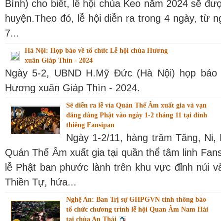
Bình) cho biết, lễ hội chùa Keo năm 2024 sẽ đư
huyện.Theo đó, lễ hội diễn ra trong 4 ngày, từ 
7...
Hà Nội: Họp báo về tổ chức Lễ hội chùa Hương
xuân Giáp Thìn - 2024
Ngày 5-2, UBND H.Mỹ Đức (Hà Nội) họp báo t
Hương xuân Giáp Thìn - 2024.
Sẽ diễn ra lễ vía Quán Thế Âm xuất gia và vạn
đăng dâng Phật vào ngày 1-2 tháng 11 tại đỉnh
thiêng Fansipan
Ngày 1-2/11, hàng trăm Tăng, Ni, 
Quán Thế Âm xuất gia tại quần thể tâm linh Fans
lễ Phật ban phước lành trên khu vực đỉnh núi v
Thiền Tự, hứa...
Nghệ An: Ban Trị sự GHPGVN tỉnh thông báo
tổ chức chương trình lễ hội Quan Âm Nam Hải
tại chùa An Thái