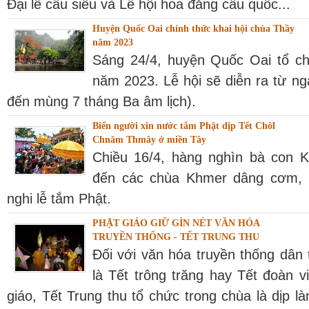
Đại lễ cầu siêu và Lễ hội hoa đăng cầu quốc...
Huyện Quốc Oai chính thức khai hội chùa Thầy
năm 2023
Sáng 24/4, huyện Quốc Oai tổ ch
năm 2023. Lễ hội sẽ diễn ra từ n
đến mùng 7 tháng Ba âm lịch).
Biển người xin nước tắm Phật dịp Tết Chôl
Chnăm Thmây ở miền Tây
Chiều 16/4, hàng nghìn bà con 
đến các chùa Khmer dâng cơm, 
nghi lễ tắm Phật.
PHẬT GIÁO GIỮ GÌN NÉT VĂN HÓA
TRUYỀN THỐNG - TẾT TRUNG THU
Đối với văn hóa truyền thống dân 
là Tết trông trăng hay Tết đoàn v
giáo, Tết Trung thu tổ chức trong chùa là dịp là