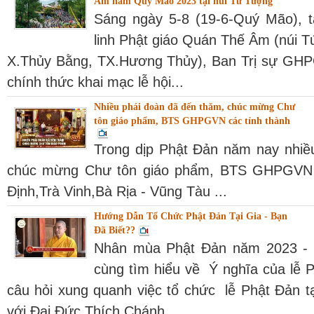
Âm năm Quý Mão 2023 tại núi Tứ Tượng
Sáng ngày 5-8 (19-6-Quý Mão), t
linh Phật giáo Quán Thế Âm (núi 
X.Thủy Bằng, TX.Hương Thủy), Ban Trị sự GHP
chính thức khai mạc lễ hội...
Nhiều phái đoàn đã đến thăm, chúc mừng Chư
tôn giáo phẩm, BTS GHPGVN các tỉnh thành
Trong dịp Phật Đản năm nay nhiề
chúc mừng Chư tôn giáo phẩm, BTS GHPGVN c
Định,Trà Vinh,Bà Rịa - Vũng Tàu ...
Hướng Dẫn Tổ Chức Phật Đản Tại Gia - Bạn
Đã Biết??
Nhân mùa Phật Đản năm 2023 - 
cùng tìm hiểu về Ý nghĩa của lễ 
câu hỏi xung quanh việc tổ chức lễ Phật Đản tạ
với Đại Đức Thích Chánh...