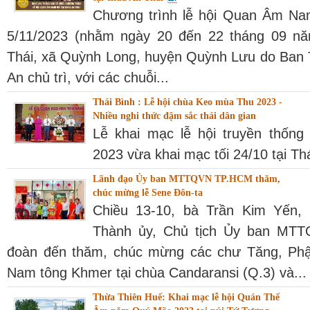
Chương trình lễ hội Quan Âm Nam
5/11/2023 (nhằm ngày 20 đến 22 tháng 09 n
Thái, xã Quỳnh Long, huyện Quỳnh Lưu do Ban
An chủ trì, với các chuỗi...
Thái Bình : Lễ hội chùa Keo mùa Thu 2023 -
Nhiều nghi thức đậm sắc thái dân gian
Lễ khai mạc lễ hội truyền thố
2023 vừa khai mạc tối 24/10 tại Th
Lãnh đạo Ủy ban MTTQVN TP.HCM thăm,
chúc mừng lễ Sene Đôn-ta
Chiều 13-10, bà Trần Kim Yến,
Thành ủy, Chủ tịch Ủy ban MT
đoàn đến thăm, chúc mừng các chư Tăng, Phật
Nam tông Khmer tại chùa Candaransi (Q.3) và...
Thừa Thiên Huế: Khai mạc lễ hội Quán Thế