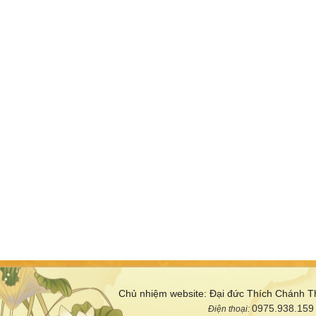
Chủ nhiệm website: Đại đức Thích Chánh T
0975.938.159
Điện thoại: