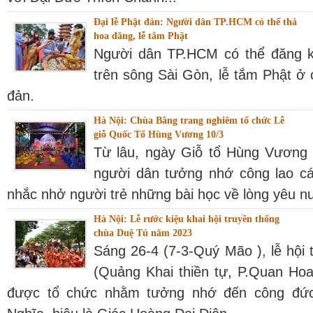
Đại lễ Phật đản: Người dân TP.HCM có thể thả
hoa đăng, lễ tắm Phật
Người dân TP.HCM có thể đăng k
trên sông Sài Gòn, lễ tắm Phật ở 
đản.
Hà Nội: Chùa Bằng trang nghiêm tổ chức Lễ
giỗ Quốc Tổ Hùng Vương 10/3
Từ lâu, ngày Giỗ tổ Hùng Vương 1
người dân tưởng nhớ công lao cá
nhắc nhở người trẻ những bài học về lòng yêu nư
Hà Nội: Lễ rước kiệu khai hội truyền thống
chùa Duệ Tú năm 2023
Sáng 26-4 (7-3-Quý Mão ), lễ hội
(Quảng Khai thiền tự, P.Quan Hoa
được tổ chức nhằm tưởng nhớ đến công đức 