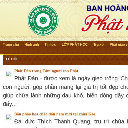
Trang chủ
Hình ảnh
Tin tức
LỚP PHẬT HỌC
Trụ xứ
Phật giáo 
LỄ HỘI
Phật Đản trong Tâm người con Phật
Phật Đản - được xem là ngày gieo trồng 'Ch
con người, góp phần mang lại giá trị tốt đẹp ch
giúp chữa lành những đau khổ, biến động đầy c
đẩy...
Bắn pháo hoa chào đón năm mới tại chùa Keo
Đại đức Thích Thanh Quang, trụ trì chùa