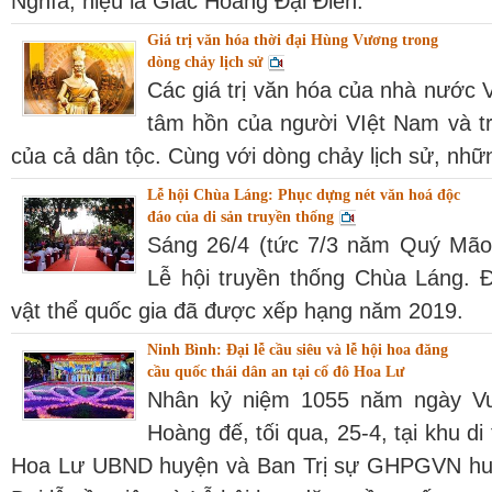
Nghĩa, hiệu là Giác Hoàng Đại Điên.
Giá trị văn hóa thời đại Hùng Vương trong
dòng chảy lịch sử
Các giá trị văn hóa của nhà nước
tâm hồn của người VIệt Nam và tr
của cả dân tộc. Cùng với dòng chảy lịch sử, những
Lễ hội Chùa Láng: Phục dựng nét văn hoá độc
đáo của di sản truyền thống
Sáng 26/4 (tức 7/3 năm Quý Mão
Lễ hội truyền thống Chùa Láng. Đ
vật thể quốc gia đã được xếp hạng năm 2019.
Ninh Bình: Đại lễ cầu siêu và lễ hội hoa đăng
cầu quốc thái dân an tại cố đô Hoa Lư
Nhân kỷ niệm 1055 năm ngày Vu
Hoàng đế, tối qua, 25-4, tại khu di
Hoa Lư UBND huyện và Ban Trị sự GHPGVN hu