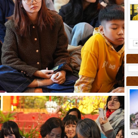
«
Chù