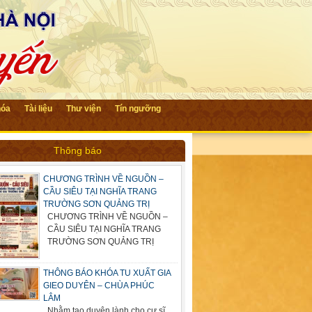
hóa
Tài liệu
Thư viện
Tín ngưỡng
Thông báo
CHƯƠNG TRÌNH VỀ NGUỒN –
CẦU SIÊU TẠI NGHĨA TRANG
TRƯỜNG SƠN QUẢNG TRỊ
CHƯƠNG TRÌNH VỀ NGUỒN –
CẦU SIÊU TẠI NGHĨA TRANG
TRƯỜNG SƠN QUẢNG TRỊ
THÔNG BÁO KHÓA TU XUẤT GIA
GIEO DUYÊN – CHÙA PHÚC
LÂM
Nhằm tạo duyên lành cho cư sĩ