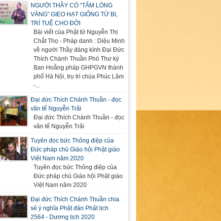
NGƯỜI THẦY CÓ “TẤM LÒNG
VÀNG” GIEO HẠT GIỐNG TỪ BI,
TRÍ TUỆ CHO ĐỜI
Bài viết của Phật tử Nguyễn Thị
Chắt Thọ - Pháp danh : Diệu Minh
về người Thầy đáng kính Đại Đức
Thích Chánh Thuần Phó Thư ký
Ban Hoằng pháp GHPGVN thành
phố Hà Nội, trụ trì chùa Phúc Lâm
-...
Đại đức Thích Chánh Thuần - đọc
văn tế Nguyễn Trãi
Đại đức Thích Chánh Thuần - đọc
văn tế Nguyễn Trãi
Tuyên đọc bức Thông điệp của
Đức pháp chủ Giáo hội Phật giáo
Việt Nam năm 2020
Tuyên đọc bức Thông điệp của
Đức pháp chủ Giáo hội Phật giáo
Việt Nam năm 2020
Đại đức Thích Chánh Thuần chia
sẻ ý nghĩa Phật đản Phật lịch
2564 - Dương lịch 2020