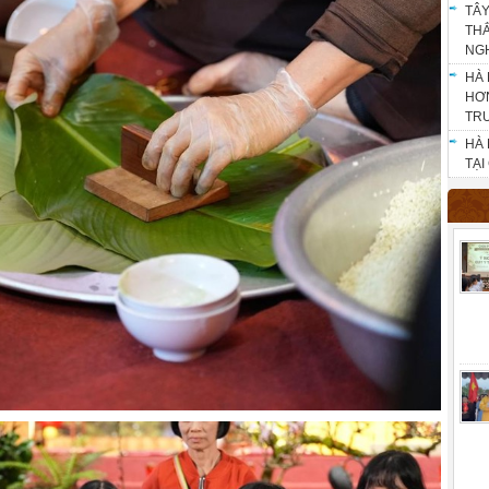
TÂY
THẮ
NG
HÀ 
HƠN
TR
HÀ 
TẠI