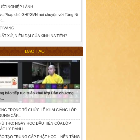
ƯỜI NGHIỆP LÀNH
ức Pháp chủ GHPGVN nói chuyện với Tăng Ni
:...
ỜI VÀNG
UẤT XỨ, NIÊN ĐẠI CỦA KINH NA TIÊN?
ĐÀO TẠO
ng báo tiếp tục triển khai lớp Dẫn chương
...
ONG TRỌNG TỔ CHỨC LỄ KHAI GIẢNG LỚP
RUNG CẤP...
HÚ THỌ: NGÀY HỌC ĐẦU TIÊN CỦA LỚP
IÁO LÝ DÀNH...
ÀO TẠO TRUNG CẤP PHẬT HỌC – NỀN TẢNG