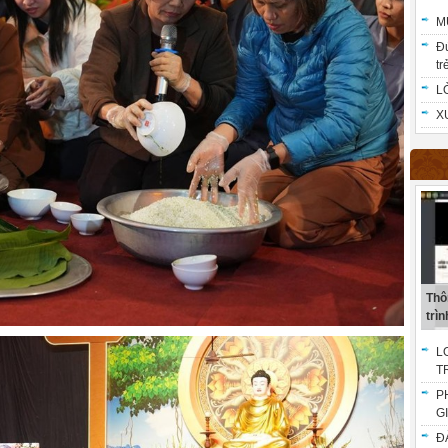
M
Đ
trẻ
L
X
Thô
trình
L
T
P
G
Đ