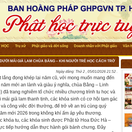
T HỌC
Trụ xứ
Phật giáo và đời sống
Doanh nhân với Phật giáo
Văn 
DƯỚI MÁI GIÀ LAM CHÙA BẰNG – KHI NGƯỜI TRẺ HỌC CÁCH TRỞ
Ngày đăng:
Thứ 2 , 05/01/2026 21:52 .
út lắng đọng khép lại năm cũ, với mong muốn mang đến
 năm mới an lành và giàu ý nghĩa, chùa Bằng – Linh
 đã trang nghiêm tổ chức nhiều chương trình tu học và
 mái già lam thanh tịnh, các khóa sinh có cơ hội tạm gác
 và công việc đời thường, để trở về an trú cùng quý
năm mới 2026 trong không khí ấm áp yêu thương.
c khóa tu, các khóa sinh được Phật tử Hoa Đức Hà –
ực tiếp hướng dẫn thực hành gói bánh chưng. Đây