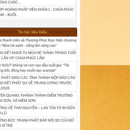
ỮNG CHẮC...
ỚP HOẰNG PHÁP VIÊN KHÓA 1 - CHÙA PHÚC
M – BUỔI...
Tin tức tiêu biểu
n thanh niên xã Thượng Phúc thực hiện chương
nh “Mùa hè xanh - nắng ấm vùng cao”
G KẾT KHOÁ TU MÙA HÈ "HÀNH TRANG TUỔI
 LẦN VII" CHÙA PHÚC LÂM
 NSƯT không vợ con cạo đầu xuất gia: "Tôi
ng bốc đồng hay muốn tạo scandal"
 PHẬT GIÁO CÁC TỈNH THÀNH NỘP BÁO CÁO
NG KẾT PHẬT SỰ VỀ TRUNG ƯƠNG TRƯỚC
1/2026
YÊN QUANG: KHÁNH THÀNH ĐIỂM TRƯỜNG
M SƠN, XÃ NIÊM SƠN
NG VỀ THÁI NGUYÊN – LAN TỎA TỪ BI GIỮA
A LŨ
NG BỨC TRANH PHẬT ĐẮP NỔI 3D CỦA NỮ
 SĨ TRẺ