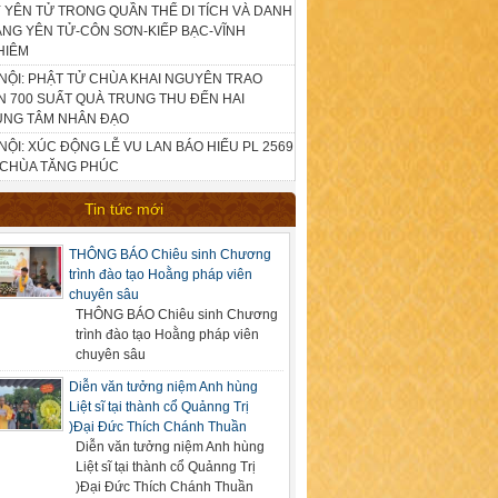
 YÊN TỬ TRONG QUẦN THỂ DI TÍCH VÀ DANH
NG YÊN TỬ-CÔN SƠN-KIẾP BẠC-VĨNH
HIÊM
NỘI: PHẬT TỬ CHÙA KHAI NGUYÊN TRAO
 700 SUẤT QUÀ TRUNG THU ĐẾN HAI
UNG TÂM NHÂN ĐẠO
NỘI: XÚC ĐỘNG LỄ VU LAN BÁO HIẾU PL 2569
 CHÙA TĂNG PHÚC
Tin tức mới
THÔNG BÁO Chiêu sinh Chương
trình đào tạo Hoằng pháp viên
chuyên sâu
THÔNG BÁO Chiêu sinh Chương
trình đào tạo Hoằng pháp viên
chuyên sâu
Diễn văn tưởng niệm Anh hùng
Liệt sĩ tại thành cổ Quảnng Trị
)Đại Đức Thích Chánh Thuần
Diễn văn tưởng niệm Anh hùng
Liệt sĩ tại thành cổ Quảnng Trị
)Đại Đức Thích Chánh Thuần