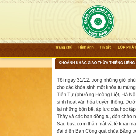
Trang chủ
Hình ảnh
Tin tức
LỚP PHẬ
KHOẢNH KHẮC GIAO THỪA THIÊNG LIÊNG 
VỀ VỚI CHÍNH MÌNH
Tối ngày 31/12, trong những giờ ph
cho các khóa sinh một khóa tu mừng
Tiên Tự (phường Hoàng Liệt, Hà Nội)
sinh hoạt văn hóa truyền thống. Dưới
lại những bộn bề, áp lực của học tập
Thầy và các bạn đồng tu, đón chào 
Sau bữa cơm thân mật và lễ khai mạ
đại diện Ban Công quả chùa Bằng tr