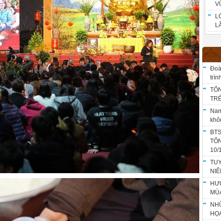
V
L
LÂ
Đoà
trì
TỔN
TRẺ
Nam
khô
BTS
TỔ
10/
TU
NIÊ
HƯỚ
MÙ
NHỮ
HỌA