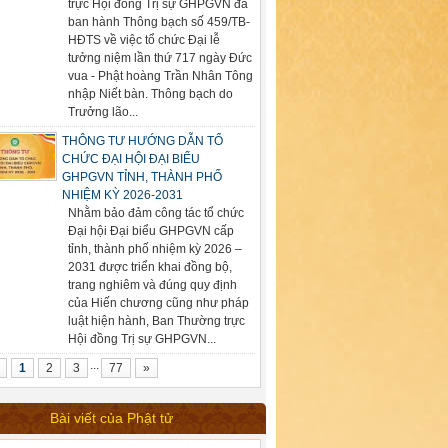
trực Hội đồng Trị sự GHPGVN đã
ban hành Thông bạch số 459/TB-
HĐTS về việc tổ chức Đại lễ
tưởng niệm lần thứ 717 ngày Đức
vua - Phật hoàng Trần Nhân Tông
nhập Niết bàn. Thông bạch do
Trưởng lão...
THÔNG TƯ HƯỚNG DẪN TỔ
CHỨC ĐẠI HỘI ĐẠI BIỂU
GHPGVN TỈNH, THÀNH PHỐ
NHIỆM KỲ 2026-2031
Nhằm bảo đảm công tác tổ chức
Đại hội Đại biểu GHPGVN cấp
tỉnh, thành phố nhiệm kỳ 2026 –
2031 được triển khai đồng bộ,
trang nghiêm và đúng quy định
của Hiến chương cũng như pháp
luật hiện hành, Ban Thường trực
Hội đồng Trị sự GHPGVN...
...
1
2
3
77
»
Bài viết của Phật tử