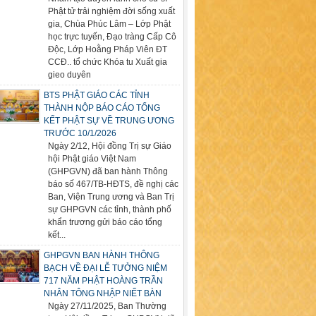
Phật tử trải nghiệm đời sống xuất
gia, Chùa Phúc Lâm – Lớp Phật
học trực tuyến, Đạo tràng Cấp Cô
Độc, Lớp Hoằng Pháp Viên ĐT
CCĐ.. tổ chức Khóa tu Xuất gia
gieo duyên
BTS PHẬT GIÁO CÁC TỈNH
THÀNH NỘP BÁO CÁO TỔNG
KẾT PHẬT SỰ VỀ TRUNG ƯƠNG
TRƯỚC 10/1/2026
Ngày 2/12, Hội đồng Trị sự Giáo
hội Phật giáo Việt Nam
(GHPGVN) đã ban hành Thông
báo số 467/TB-HĐTS, đề nghị các
Ban, Viện Trung ương và Ban Trị
sự GHPGVN các tỉnh, thành phố
khẩn trương gửi báo cáo tổng
kết...
GHPGVN BAN HÀNH THÔNG
BẠCH VỀ ĐẠI LỄ TƯỞNG NIỆM
717 NĂM PHẬT HOÀNG TRẦN
NHÂN TÔNG NHẬP NIẾT BÀN
Ngày 27/11/2025, Ban Thường