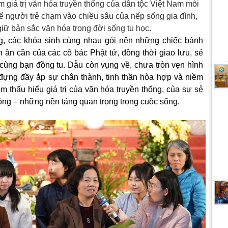
 giá trị văn hóa truyền thống của dân tộc Việt Nam mỗi
để người trẻ chạm vào chiều sâu của nếp sống gia đình,
 giữ bản sắc văn hóa trong đời sống tu học.
 đông, các khóa sinh cùng nhau gói nên những chiếc bánh
 ân cần của các cô bác Phật tử, đồng thời giao lưu, sẻ
ùng bạn đồng tu. Dẫu còn vụng về, chưa tròn vẹn hình
ựng đầy ắp sự chân thành, tinh thần hòa hợp và niềm
 thấu hiểu giá trị của văn hóa truyền thống, của sự sẻ
đồng – những nền tảng quan trọng trong cuộc sống.