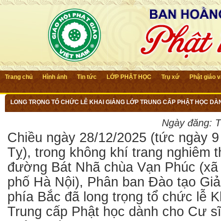
Trang chủ
Hình ảnh
Tin tức
LỚP PHẬT HỌC
Trụ xứ
Phật giáo 
LONG TRỌNG TỔ CHỨC LỄ KHAI GIẢNG LỚP TRUNG CẤP PHẬT HỌC DÀNH
2028) TẠI CHÙA VẠN PHÚC XÃ SÓC SƠN – T.P HÀ NỘI
Ngày đăng:
T
Chiều ngày 28/12/2025 (tức ngày 9
Tỵ), trong không khí trang nghiêm t
đường Bát Nhã chùa Vạn Phúc (xã
phố Hà Nội), Phân ban Đào tạo Gi
phía Bắc đã long trọng tổ chức lễ 
Trung cấp Phật học dành cho Cư sĩ