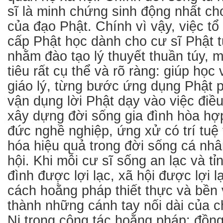
sĩ là minh chứng sinh động nhất cho 
của đạo Phật. Chính vì vậy, việc t
cấp Phật học dành cho cư sĩ Phật 
nhằm đào tạo lý thuyết thuần túy,
tiêu rất cụ thể và rõ ràng: giúp học
giáo lý, từng bước ứng dụng Phật p
vận dụng lời Phật dạy vào việc điề
xây dựng đời sống gia đình hòa hợ
đức nghề nghiệp, ứng xử có trí tuệ
hóa hiệu quả trong đời sống cá nh
hội. Khi mỗi cư sĩ sống an lạc và tỉn
đình được lợi lạc, xã hội được lợi l
cách hoằng pháp thiết thực và bền 
thành những cánh tay nối dài của 
Ni trong công tác hoằng pháp; đồng