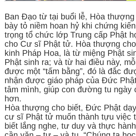
Ban Đạo từ tại buổi lễ, Hòa thượn
bày tỏ niềm hoan hỷ khi chứng kiế
trọng tổ chức lớp Trung cấp Phật h
cho Cư sĩ Phật tử. Hòa thượng cho 
kinh Pháp Hoa, là từ miệng Phật sin
Phật sinh ra; và từ hai điều này, m
được một “tấm bằng”, đó là đắc đư
nhận được giáo pháp của Đức Phật
tâm mình, giúp con đường tu ngày 
hơn.
Hòa thượng cho biết, Đức Phật dạy
cư sĩ Phật tử muốn thành tựu việc 
biết lắng nghe, tư duy và thực hành
cần văn – tư – và tu. “Chúng ta họ