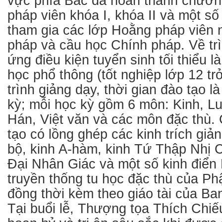
vực phía Bắc đã hoàn thành chươn
pháp viên khóa I, khóa II và một s
tham gia các lớp Hoằng pháp viên
pháp và cầu học Chính pháp. Về tr
ứng điều kiện tuyển sinh tối thiểu l
học phổ thông (tốt nghiệp lớp 12 tr
trình giảng dạy, thời gian đào tạo 
kỳ; mỗi học kỳ gồm 6 môn: Kinh, Lu
Hán, Việt văn và các môn đặc thù.
tạo có lồng ghép các kinh trích giả
bộ, kinh A-hàm, kinh Tứ Thập Nhị 
Đại Nhân Giác và một số kinh điển 
truyền thống tu học đặc thù của Ph
đồng thời kèm theo giáo tài của B
Tại buổi lễ, Thượng tọa Thích Chiế