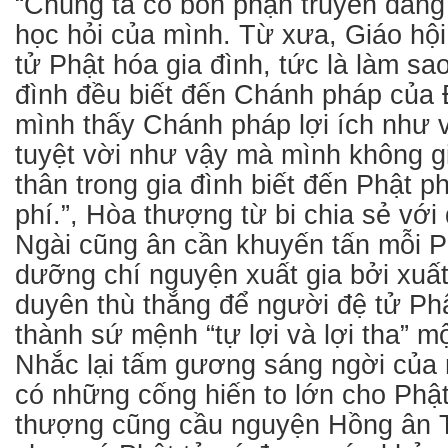
“Chúng ta có bổn phận truyền đăng
học hỏi của mình. Từ xưa, Giáo hội
tử Phật hóa gia đình, tức là làm sa
đình đều biết đến Chánh pháp của 
mình thấy Chánh pháp lợi ích như 
tuyệt vời như vậy mà mình không g
thân trong gia đình biết đến Phật ph
phí.”, Hòa thượng từ bi chia sẻ với
Ngài cũng ân cần khuyến tấn mỗi P
dưỡng chí nguyện xuất gia bởi xuất
duyên thù thắng để người đệ tử Ph
thành sứ mệnh “tự lợi và lợi tha” m
Nhắc lại tấm gương sáng ngời của 
có những cống hiến to lớn cho Phậ
thượng cũng cầu nguyện Hồng ân 