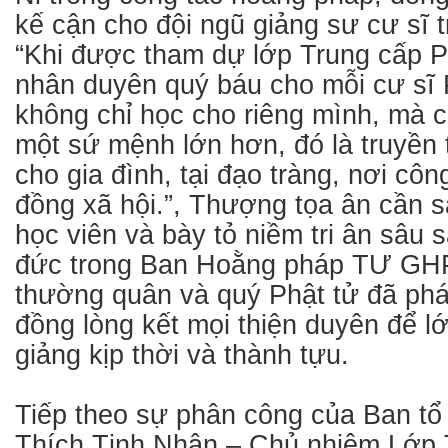
kế cận cho đội ngũ giảng sư cư sĩ t
“Khi được tham dự lớp Trung cấp P
nhân duyên quý báu cho mỗi cư sĩ 
không chỉ học cho riêng mình, mà 
một sứ mệnh lớn hơn, đó là truyền 
cho gia đình, tại đạo tràng, nơi cô
đồng xã hội.”, Thượng tọa ân cần s
học viên và bày tỏ niềm tri ân sâu 
đức trong Ban Hoằng pháp TƯ G
thường quân và quý Phật tử đã phát
đồng lòng kết mọi thiện duyên để l
giảng kịp thời và thành tựu.
Tiếp theo sự phân công của Ban tổ
Thích Tịnh Nhân – Chủ nhiệm Lớp 