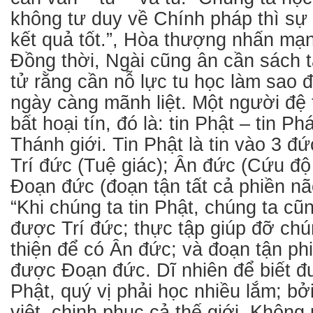
không tư duy về Chính pháp thì sự
kết quả tốt.”, Hòa thượng nhấn mạ
Đồng thời, Ngài cũng ân cần sách t
tử rằng cần nỗ lực tu học làm sao 
ngày càng mãnh liệt. Một người đệ 
bất hoại tín, đó là: tin Phật – tin Ph
Thánh giới. Tin Phật là tin vào 3 đ
Trí đức (Tuệ giác); Ân đức (Cứu độ
Đoạn đức (đoạn tận tất cả phiền nã
“Khi chúng ta tin Phật, chúng ta cũ
được Trí đức; thực tập giúp đỡ chú
thiện để có Ân đức; và đoạn tận ph
được Đoạn đức. Dĩ nhiên để biết đ
Phật, quý vị phải học nhiều lắm; bởi
việt, chinh phục cả thế giới. Không