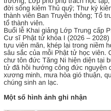
trưởng; Lớp phó phụ trách học tập;
đời sống kiêm Thủ quỹ; Thư ký kiê
thành viên Ban Truyền thông; Tổ t
tổ thành viên.
Buổi lễ Khai giảng Lớp Trung cấp 
Cư sĩ Phật tử khóa I (2026 – 2028)
tựu viên mãn, khép lại trong niềm h
sâu sắc của mỗi Phật tử học viên. 
chư tôn đức Tăng Ni hiện diện tại b
tử đã hồi hướng công đức nguyện 
xương minh, mưa hòa gió thuận, qu
chúng sinh an lạc.
Một số hình ảnh ghi nhận